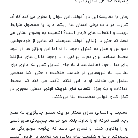
و شرایط محیطی شکل بگیرند.
رمان با مقایسه این دو آدولف، این سؤال را مطرح می کند که آیا
شرارت در ذات برخی انسان ها ریشه دارد یا محصول شرایط،
تربیت و انتخاب های فردی است؟ اشمیت به وضوح نشان می
دهد که حتی در زندگی آدولف هنرمند، رگه هایی از خودخواهی،
وسواس و میل به کنترل وجود دارد؛ اما این ویژگی ها در نبود
محیط مساعد برای نفرت پراکنی و با وجود کانال های سازنده
برای بیان خود (مانند هنر)، به جای تبدیل شدن به ابزاری برای
تخریب، به نیروهایی در خدمت خلاقیت و حتی رشد شخصی
تبدیل می شوند. او بر این نکته تأکید می کند که محیط،
اتفاقات و به ویژه
انتخاب های کوچک فردی
، نقشی محوری در
شکل گیری نهایی شخصیت ایفا می کنند.
اشمیت با انسانی سازی هیتلر در یک مسیر جایگزین، به هیچ
وجه قصد تبرئه او را ندارد، بلکه می خواهد پیچیدگی های ذهنی
او را واکاوی کند. او نشان می دهد که چگونه سرخوردگی ها،
تحقیرشدن ها و شکست های پیاپی می توانند در فردی آسیب