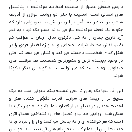
بررسی فلسفی عمیق از ماهیت انتخاب، سرنوشت و پتانسیل
های انسانی است. اشمیت با خلق دو روایت موازی از آدولف
هیتلر، خواننده را به تأمل در این پرسش بنیادین وامی دارد که
چگونه یک لحظه سرنوشت ساز می تواند مسیر یک فرد و به تبع
آن، تاریخ جهان را به کلی دگرگون سازد. رمان با ظرافتی کم
نظیر، نقش محیط، شرایط اجتماعی و به ویژه
اختیار فردی
را در
شکل گیری شخصیت برجسته می کند و نشان می دهد که حتی
در وجود پیچیده ترین و منفورترین شخصیت ها، ظرفیت های
متفاوتی نهفته است که می توانستند به گونه ای دیگر شکوفا
شوند.
این اثر، تنها یک رمان تاریخی نیست؛ بلکه دعوتی است به درک
عمیق تر از ریشه های شرارت، قدرت دگرگون کننده هنر، و
اهمیت همدلی در دنیای پر از قضاوت ما. «آدولف ه دو زندگی» با
سبکی شیوا، روایتی جذاب و تحلیل های روانشناختی عمیق، اثری
است که هر خواننده ای را به چالش می کشد و او را وامی دارد تا
مدت ها پس از اتمام کتاب، به پیام های آن بیندیشد. خواندن