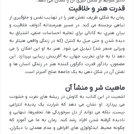
تأثیر شرایط بر شکل گیری آن را نشان می دهد.
قدرت هنر و خلاقیت
رمان به شکلی ظریف، نقش هنر را در تهذیب نفس و جلوگیری از
تباهی برجسته می کند. در مسیر هنرمندانه آدولف، خلاقیت و
بیان هنری، به کانالی برای تخلیه احساسات منفی، اشتیاق به
دیده شدن و حتی میل به کنترل (که در زندگی واقعی هیتلر به
ویرانی منجر شد) تبدیل می شود. هنر، به او این امکان را می
دهد تا به جای تخریب جهان، به آفرینش زیبایی بپردازد. این
مضمون، یادآور قدرت دگرگون کننده هنر در زندگی انسان ها و
نقش آن در شکل دهی به یک جامعه صلح آمیزتر است.
ماهیت شر و منشأ آن
اشمیت در این کتاب، به کاوش در ریشه های نفرت و خشونت
می پردازد. او نشان می دهد که شرارت یک پدیده انتزاعی
نیست، بلکه می تواند از دل سرخوردگی ها، تحقیرها، تنهایی و
نادیده گرفته شدن افراد رشد کند. رمان به ما می آموزد که
چگونه محیط، ایدئولوژی های افراطی و عدم همدلی با دیگران،