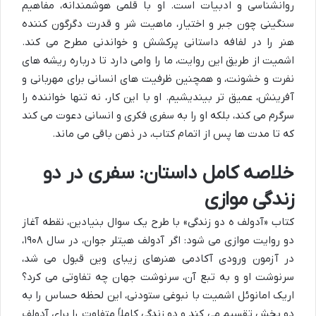
روانشناسی و ادبیات است. او با قلمی هوشمندانه، مفاهیم
سنگینی چون جبر و اختیار، ماهیت شر و قدرت دگرگون کننده
هنر را در لفافه داستانی پرکشش و خواندنی مطرح می کند.
اشمیت از طریق این روایت، ما را وامی دارد تا درباره ریشه های
نفرت و خشونت، و همچنین ظرفیت های انسانی برای مهربانی و
آفرینش، عمیق تر بیندیشیم. او با این کار، نه تنها خواننده را
سرگرم می کند، بلکه او را به سفری فکری و انسانی دعوت می کند
که تا مدت ها پس از اتمام کتاب، در ذهن باقی می ماند.
خلاصه کامل داستان: سفری در دو
زندگی موازی
کتاب «آدولف ه دو زندگی» با طرح یک سوال بنیادین، نقطه آغاز
دو روایت موازی می شود: اگر آدولف هیتلر جوان، در سال ۱۹۰۸،
در آزمون ورودی آکادمی هنرهای زیبای وین قبول می شد،
سرنوشت او و به تبع آن، سرنوشت جهان چه تفاوتی می کرد؟
اریک امانوئل اشمیت با نبوغی ستودنی، این لحظه حساس را به
دو بخش تقسیم می کند و دو زندگی کاملاً متفاوت را برای آدولف