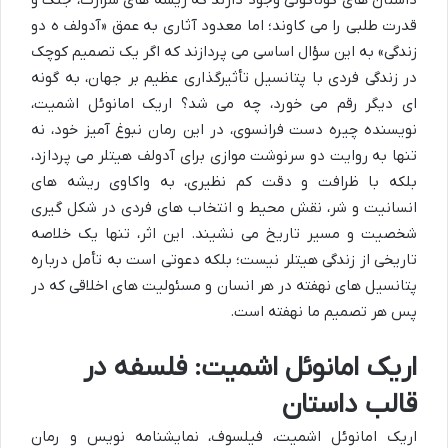
داستان های گوناگونی وجود دارند که ریشه های شرارت، جنگ و
قدرت طلبی را می کاوند؛ اما معدود آثاری به عمق «آدولف ه دو
زندگی» به این سؤال اساسی می پردازند که اگر یک تصمیم کوچک
در زندگی فردی با پتانسیل تأثیرگذاری عظیم بر جهان، به گونه
ای دیگر رقم می خورد، چه می شد؟ اریک امانوئل اشمیت،
نویسنده چیره دست فرانسوی، در این رمان نبوغ آمیز خود، نه
تنها به روایت دو سرنوشت موازی برای آدولف هیتلر می پردازد،
بلکه با ظرافت و دقت کم نظیری، به واکاوی ریشه های
انسانیت و شر، نقش محیط و انتخاب های فردی در شکل گیری
شخصیت و مسیر تاریخ می نشیند. این اثر، تنها یک خلاصه
تاریخی از زندگی هیتلر نیست؛ بلکه دعوتی است به تأمل درباره
پتانسیل های نهفته در هر انسان و مسئولیت های اخلاقی که در
پس هر تصمیم ما نهفته است.
اریک امانوئل اشمیت: فلسفه در
قالب داستان
اریک امانوئل اشمیت، فیلسوف، نمایشنامه نویس و رمان