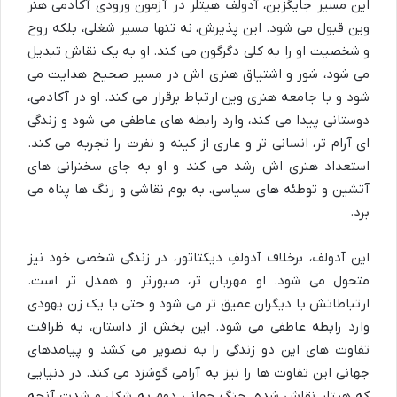
این مسیر جایگزین، آدولف هیتلر در آزمون ورودی آکادمی هنر
وین قبول می شود. این پذیرش، نه تنها مسیر شغلی، بلکه روح
و شخصیت او را به کلی دگرگون می کند. او به یک نقاش تبدیل
می شود، شور و اشتیاق هنری اش در مسیر صحیح هدایت می
شود و با جامعه هنری وین ارتباط برقرار می کند. او در آکادمی،
دوستانی پیدا می کند، وارد رابطه های عاطفی می شود و زندگی
ای آرام تر، انسانی تر و عاری از کینه و نفرت را تجربه می کند.
استعداد هنری اش رشد می کند و او به جای سخنرانی های
آتشین و توطئه های سیاسی، به بوم نقاشی و رنگ ها پناه می
برد.
این آدولف، برخلاف آدولفِ دیکتاتور، در زندگی شخصی خود نیز
متحول می شود. او مهربان تر، صبورتر و همدل تر است.
ارتباطاتش با دیگران عمیق تر می شود و حتی با یک زن یهودی
وارد رابطه عاطفی می شود. این بخش از داستان، به ظرافت
تفاوت های این دو زندگی را به تصویر می کشد و پیامدهای
جهانی این تفاوت ها را نیز به آرامی گوشزد می کند. در دنیایی
که هیتلر نقاش شده، جنگ جهانی دوم به شکل و شدت آنچه