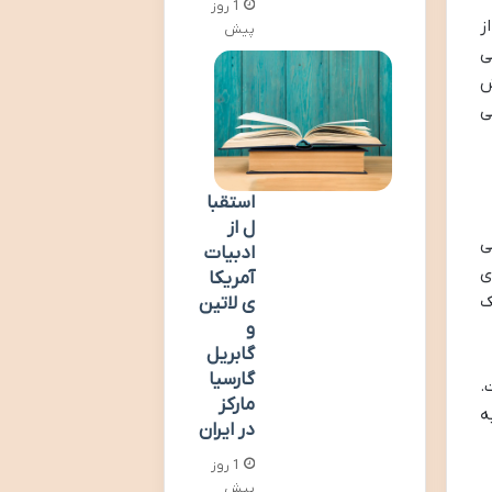
1 روز
ز
پیش
ی
ش
ی
استقبا
ل از
ی
ادبیات
ی
آمریکا
ک
ی لاتین
و
گابریل
گارسیا
.
مارکز
ه
در ایران
1 روز
پیش