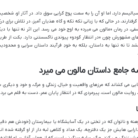
الیسم دارد، اما او آن را به سمت پوچ گرایی سوق داد. در آثار او، شخصی
فتارند، در حالی که با زبانی تکه تکه و گاه هذیان آمیز، در تلاش برای در
در رمان «مالون می میرد» به اوج خود می رسد. این اثر نه تنها با دیگ
های مشهورش چون «در انتظار گودو» پیوندی ناگسستنی دارد. بکت از طری
د تا نه تنها به داستان، بلکه به خودِ فرآیند داستان سرایی و محدودی
ه جامع داستان مالون می میرد
یایی می کشاند که مرزهای واقعیت و خیال، زندگی و مرگ، و خود و دیگری ب
روایت مالون است، پیرمردی که در انتظار پایان عمر، دست به قلم می برد.
برهنه و ناتوان که در تختی در یک آسایشگاه یا بیمارستان (خودش هم دقی
ایی هایش جز یک دفترچه، یک مداد و کلاهی لبه دار از او گرفته شده اند
لمش زندگی می کند. مرگ، سایه سنگینی است که از همان آغاز بر او افتاده 