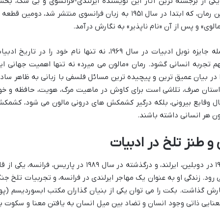
کی از برجسته ترین آثار این نویسنده ایرلندی-فرانسوی و بی شک، بخ
جدایی ناپذیری از فهم جهان بینی اوست. این رمان، که ابتدا در سال ۱۹۵۱ به زبان فرانسوی منتشر شد، دومین قطع
وی» و پس از آن «نام ناپذیر» به نگارش درآمد.
بکت، با جوایز و افتخارات متعددش، از جمله جایزه نوبل ادبیات در سال ۱۹۶۹، نه تنها نام خود را در تاریخ اد
م تجربه انسانی گشود. رمان «مالون می میرد» نه تنها اهمیت جهانی ای
ا در بیان عمیق ترین و پیچیده ترین مسائل فلسفی با زبانی به ظاهر ساده
 داستان صرف، تلاشی است برای کاوش در ماهیت مرگ، هویت، حافظه و خود
نبال وقایع بیرونی، بلکه درگیر کشمکش های درونی مالون می شود، کشمک
ن هر انسانی داشته باشند.
و طنز تلخ در ادبیات
ساموئل بکت (Samuel Beckett)، متولد ۱۹۰۶ در دوبلین، ایرلند، و درگذشته در سال ۱۹۸۹ در پاریس، فرانسه، یکی 
د. زندگی او به عنوان یک مهاجر ایرلندی در فرانسه، و تجربیات تلخ جن
ثارش گذاشت. بکت را می توان یکی از بنیان گذاران مکتب ابسوردیسم (پو
عنایی ذاتی وجود انسان و تضاد بین میل انسان به یافتن معنا و سکوت ب