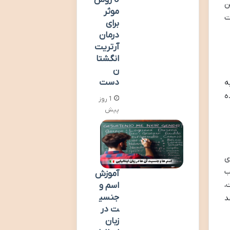
5 روش
ن
موثر
ت
برای
درمان
آرتریت
انگشتا
ن
دست
ه
ه
1 روز
پیش
ی
ب
آموزش
،
اسم و
جنسی
د
ت در
زبان