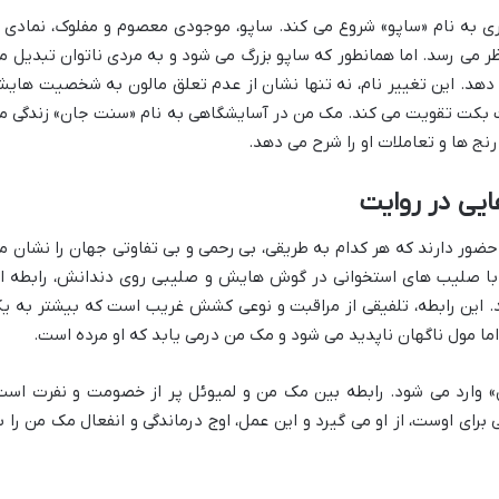
ی به نام «ساپو» شروع می کند. ساپو، موجودی معصوم و مفلوک، نمادی ا
ظر می رسد. اما همانطور که ساپو بزرگ می شود و به مردی ناتوان تبدیل م
ی دهد. این تغییر نام، نه تنها نشان از عدم تعلق مالون به شخصیت های
ایت بکت تقویت می کند. مک من در آسایشگاهی به نام «سنت جان» زندگی م
 رنج ها و تعاملات او را شرح می دهد.
یی در روایت
ور دارند که هر کدام به طریقی، بی رحمی و بی تفاوتی جهان را نشان م
 با صلیب های استخوانی در گوش هایش و صلیبی روی دندانش، رابطه ا
د. این رابطه، تلفیقی از مراقبت و نوعی کشش غریب است که بیشتر به ی
ما مول ناگهان ناپدید می شود و مک من درمی یابد که او مرده است.
» وارد می شود. رابطه بین مک من و لمیوئل پر از خصومت و نفرت است
رای اوست، از او می گیرد و این عمل، اوج درماندگی و انفعال مک من را ب