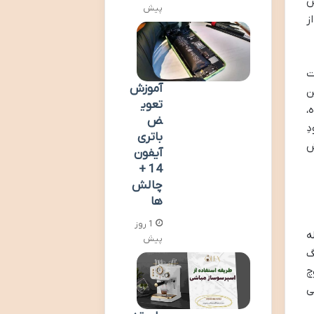
ش
پیش
ه از
بیات
آموزش
ن
تعوی
،
ض
ِ
باتری
ش
آیفون
14 +
چالش
ها
1 روز
از قله
پیش
گ
چ
ی