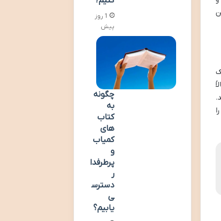
کنیم؟
ن
1 روز
پیش
ک
ً
چگونه
.
به
ا
کتاب
های
کمیاب
و
پرطرفدا
ر
دسترس
ی
یابیم؟