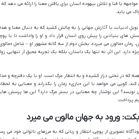
واجهه با فنا و تلاش بیهوده انسان برای یافتن معنا را ارائه می دهد که ت
ک می یابد.
نوبل ادبیات، با آثارش جهانی را به چالش کشید که به دنبال معنا و هد
سش های بنیادین را پیش روی انسان قرار داد و او را واداشت تا با پوچ
ن، رمان «مالون می میرد»، بخش دوم از سه گانه مشهور او – شامل «مالوی»
یژه دارد. این اثر، نه تنها یک داستان، بلکه یک تجربه عمیق از تنهایی، زوا
هنه که در تختی دراز کشیده و به انتظار مرگ است. او با یک دفترچه و مداد
ند، گویی می خواهد با این «بازی» زمان را بگذراند و معنایی به لحظا
 نویسد؟ این نوشتار چه معنایی در بستر مرگ دارد؟ این ها پرسش های
یم پرداخت.
بکت: ورود به جهان مالون می میرد
آگاه تصویری از پوچی، انتظار و زبانی که به مرزهای ناتوانی خود می رسد