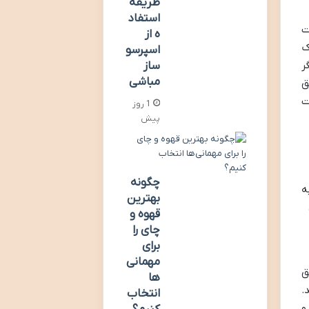
طریقه
استفاد
ت
ه از
ک
اسپرسو
ر
ساز
مباشی
ق
ت
1 روز
پیش
چگونه
ه
بهترین
قهوه و
چای را
برای
مهمانی‌
ق
ها
.
انتخاب
و