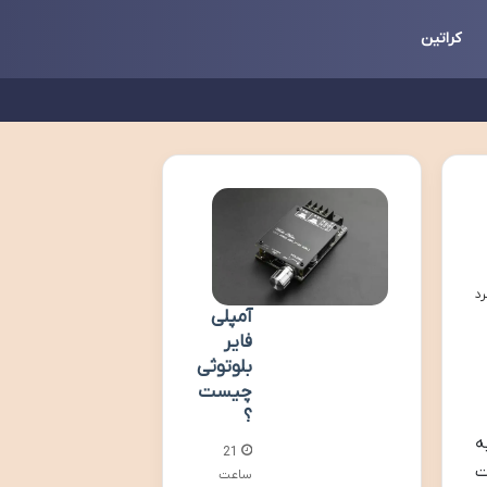
کراتین
آمپلی
فایر
بلوتوثی
چیست
؟
ه
21
ت
ساعت