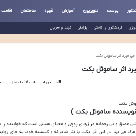
نکور
پوست
تلویزیون
آموزش
قهوه
ساختمان
اقامت
لوژی
گردشگری و اقامتی
پزشکی
فیلم و سریال
می میرد اثر ساموئل بکت
رد اثر ساموئل بکت
خواندن این مطلب 16 دقیقه زمان میبرد
نویسنده ساموئل بکت )
شی عمیق و بی رحمانه در ژرفای پوچی و معنای هستی است که خواننده را ب
گ می برد. در این اثر، بکت با نثر شاعرانه و گسسته خود، به جای روای