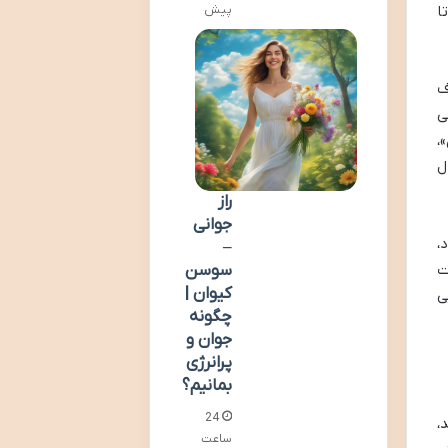
پیش
ا
ف
ی
،
ل
راز
جوانی
،
–
سوسن
ت
کیوان |
ی
چگونه
جوان و
پرانرژی
بمانیم؟
24
،
ساعت