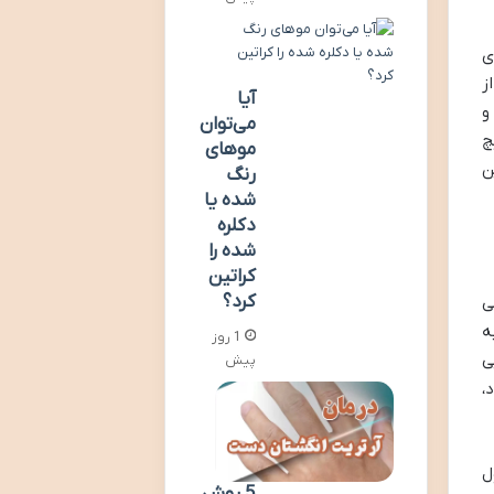
ی
ز
آیا
و
می‌توان
چ
موهای
ن
رنگ
شده یا
دکلره
شده را
کراتین
کرد؟
ی
ه
1 روز
ی
پیش
،
ل