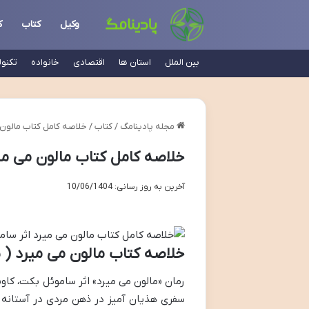
وکیل
کتاب
ک
بین الملل
استان ها
اقتصادی
خانواده
تکنو
مجله پادینامگ
/
کتاب
/
خلاصه کامل کتاب مالون 
خلاصه کامل کتاب مالون می می
آخرین به روز رسانی: 10/06/1404
خلاصه کتاب مالون می میرد ( 
رمان «مالون می میرد» اثر ساموئل بکت، کاو
سفری هذیان آمیز در ذهن مردی در آستانه مر