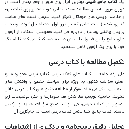
یک
کتاب جامع شیمی
بهترین ابزار برای مرور و جمع بندی است. در
دوران مرور، به جای مطالعه مجدد تمامی درسنامه، بر روی نکات مهم
و خلاصه نویسی های خودتان تمرکز کنید. سپس، تست های علامت
گذاری شده (تست هایی که در دور اول اشتباه حل کرده بودید یا
برایتان چالشی بودند) را دوباره حل کنید. همچنین، استفاده از آزمون
های جامع پایان فصول یا بخش ها، به شما کمک می کند تا آمادگی
خود را برای یک آزمون کامل بسنجید.
تکمیل مطالعه با کتاب درسی
علی رغم جامعیت کتاب های کمک درسی،
کتاب درسی
همواره منبع
اصلی سؤالات کنکور، به ویژه برای مباحث حفظی و واکنش های
شیمیایی، باقی می ماند. هرگز از مطالعه دقیق متن کتاب درسی غافل
نشوید. حاشیه نویسی ها، شکل ها، نمودارها و حتی توضیحات زیر
تصاویر در کتاب درسی، می توانند منبع سؤالات جدید و ترکیبی
باشند. کتاب جامع شما مکمل کتاب درسی است، نه جایگزین آن.
تحلیل دقیق پاسخنامه و یادگیری از اشتباهات