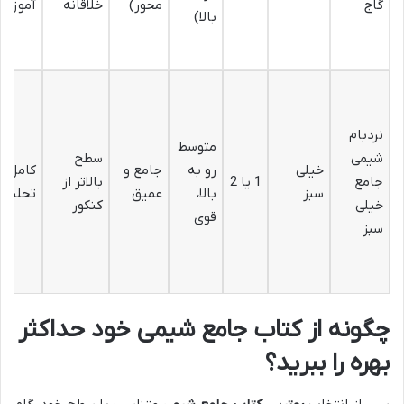
گاج
محور)
خلاقانه
آموزشی
بالا)
نردبام
متوسط
شیمی
سطح
خیلی
رو به
جامع و
کامل و
جامع
1 یا 2
بالاتر از
سبز
بالا،
عمیق
تحلیلی
خیلی
کنکور
قوی
سبز
چگونه از کتاب جامع شیمی خود حداکثر
بهره را ببرید؟