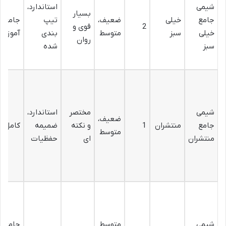
شیمی
استاندارد،
بسیار
جامع
خیلی
ضعیف،
تیپ
جامع و
2
قوی و
خیلی
سبز
متوسط
بندی
آموزشی
روان
سبز
شده
شیمی
مختصر
استاندارد،
ضعیف،
جامع
منتشران
1
و نکته
ضمیمه
کامل
متوسط
منتشران
ای
حفظیات
شیمی
متوسط
جامع،