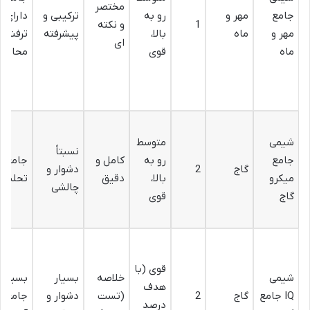
مختصر
جامع
مهر و
رو به
ترکیبی و
دارای
1
و نکته
مهر و
ماه
بالا،
پیشرفته
ترفنده
ای
ماه
قوی
محاسبا
شیمی
متوسط
نسبتاً
جامع
رو به
کامل و
جامع و
گاج
2
دشوار و
میکرو
بالا،
دقیق
تحلیلی
چالشی
گاج
قوی
قوی (با
شیمی
خلاصه
بسیار
بسیار
هدف
IQ جامع
گاج
2
(تست
دشوار و
جامع و
درصد