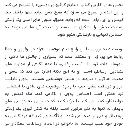
بخش های آغازین کتاب، «نتایج گرانبهای دوستی» را تشریح می کند
و این ایده را مطرح می سازد که هیچ کس نباید تنها باشد. مک
گینس بر این باور است که روابط عمیق، ستون های اصلی یک زندگی
رضایت بخش را تشکیل می دهند و غیبت آن ها می تواند به
احساس تنهایی و نارضایتی منجر شود.
نویسنده به بررسی دلایل رایج عدم موفقیت افراد در برقراری و حفظ
روابط می پردازد. او معتقد است که بسیاری از چالش ها ناشی از
باورهای غلط، ترس از آسیب پذیری، یا عدم آگاهی از مهارت های
بنیادین ارتباطی است. او به این نکته اشاره می کند که عشق و
محبت، «برترین» نیروها در مسیر خوشبختی هستند. بدون قابلیت
ابراز و دریافت عشق، حتی با وجود موفقیت های مادی یا اجتماعی،
فرد ممکن است احساس پوچی و ناکامی کند. مک گینس به
خوانندگان کمک می کند تا درک کنند که دستیابی به دوستی های
پایدار، نه تنها به نفع طرفین است، بلکه به شکل گیری یک زندگی
پرمعناتر و غنی تر منجر می شود. او تأکید می کند که درونگرایی به
خودی خود عیب نیست، اما ناتوانی در ایجاد ارتباطات معنادار می