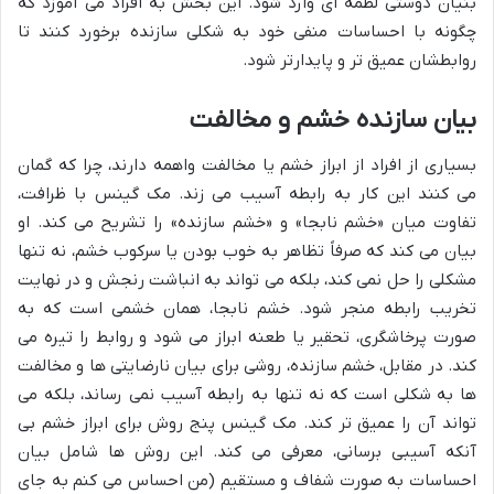
بنیان دوستی لطمه ای وارد شود. این بخش به افراد می آموزد که
چگونه با احساسات منفی خود به شکلی سازنده برخورد کنند تا
روابطشان عمیق تر و پایدارتر شود.
بیان سازنده خشم و مخالفت
بسیاری از افراد از ابراز خشم یا مخالفت واهمه دارند، چرا که گمان
می کنند این کار به رابطه آسیب می زند. مک گینس با ظرافت،
تفاوت میان «خشم نابجا» و «خشم سازنده» را تشریح می کند. او
بیان می کند که صرفاً تظاهر به خوب بودن یا سرکوب خشم، نه تنها
مشکلی را حل نمی کند، بلکه می تواند به انباشت رنجش و در نهایت
تخریب رابطه منجر شود. خشم نابجا، همان خشمی است که به
صورت پرخاشگری، تحقیر یا طعنه ابراز می شود و روابط را تیره می
کند. در مقابل، خشم سازنده، روشی برای بیان نارضایتی ها و مخالفت
ها به شکلی است که نه تنها به رابطه آسیب نمی رساند، بلکه می
تواند آن را عمیق تر کند. مک گینس پنج روش برای ابراز خشم بی
آنکه آسیبی برسانی، معرفی می کند. این روش ها شامل بیان
احساسات به صورت شفاف و مستقیم (من احساس می کنم به جای