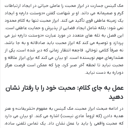
مک گینس جسارت در ابراز محبت را عاملی حیاتی در ایجاد ارتباطات
گرم و صمیمانه می داند. او بر شهامت گفتن «دوستت دارم» و ایجاد
یک زمینه عاطفی قوی تأکید می کند. ابراز محبت تنها به کلام محدود
نمی شود؛ بلکه شامل ایجاد فضایی از پذیرش و حمایت عاطفی است.
این فصل به تله های متعدد در مورد عبارت «دوستت دارم» نیز می
پردازد و توصیه می کند که ابراز محبت باید صادقانه و به جا باشد،
نه صرفاً کلامی توخالی. فاجعه انتظار زمانی که دیر شده است، یکی از
هشدارهای مهم نویسنده است. او بیان می کند که برای ابراز علاقه و
محبت نباید تا لحظه آخر صبر کرد، چرا که ممکن است فرصت هرگز
دوباره به دست نیاید.
عمل به جای کلام: محبت خود را با رفتار نشان
دهید
در ادامه مبحث ابراز محبت، مک گینس به مفهوم «تشریفات» و هنر
هدیه دادن (که لزوماً مادی نیست) اشاره می کند. او بیان می دارد
که محبت واقعی را باید با عمل نشان داد. یک تماس تلفنی ساده،