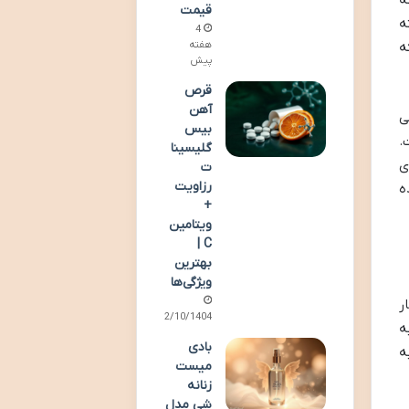
قیمت
اریت گرفته
4
ه
هفته
پیش
قرص
آهن
ی
بیس
.
گلیسینا
ی
ت
رزاویت
ه
+
ویتامین
C |
بهترین
ویژگی‌ها
ر
02/10/1404
ه
بادی
ه
میست
زنانه
شی مدل