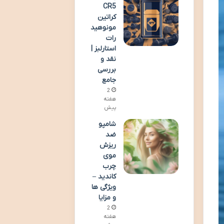
CR5
کراتین
مونوهید
رات
استارلبز |
نقد و
بررسی
جامع
2
هفته
پیش
شامپو
ضد
ریزش
موی
چرب
کاندید –
ویژگی ها
و مزایا
2
هفته