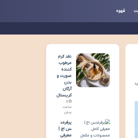
ت
قهوه
نقد کرم
مرطوب
کننده
صورت و
بدن
آرگان
کریستال
5
ساعت
پیش
پرفرمن
س اج |
معرفی