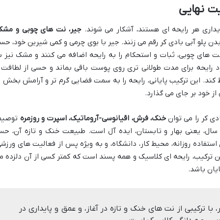
یت نهایی
یداری هر رایحه ای هستند، آشکار می شوند.
جیر، نت های چوبی و مشک
 بدن پلو آبی بادی کر رقم می زنند. جیر با بوی چرمی و کمی شیرین خود، حس
ت های چوبی، ثبات و استحکام را به رایحه اضافه می کنند و مشک نیز ب
 رایحه برای مدت طولانی تری روی پوست باقی بماند و حسی از لطافت 
کند. این ترکیب پایانی، رایحه را به سمت فضایی گرم تر و آرامش بخش ت
ز خود بر جای می گذارد.
دی کر را می توان
خنک، فرش، اقیانوسی-آروماتیک، اسپرت و روزمره
توصی
سال، یعنی بهار و تابستان، ایده آل است. طبیعت خنک و تازه آن، ح
استفاده روزانه، محیط کار، دانشگاه، و به ویژه پس از فعالیت های ورزشی
 ترکیب، رایحه ای کلاسیک و همه پسند است که کمتر کسی از آن دلزده م
ایان باشد.
 با ترکیبی از نت های خنک و تازه در آغاز، و عمق و پایداری در