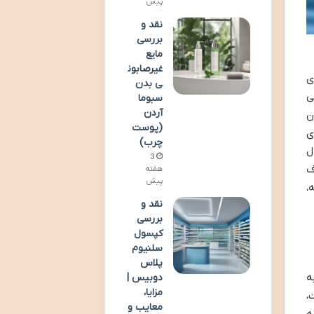
پیش
نقد و
بررسی
مایع
غیرصابون
ی
ی بدن
ی
سبوما
آردن
ن
(پوست
ی
چرب)
ل
3
ف
هفته
پیش
،
نقد و
بررسی
کپسول
سلنیوم
پلاس
ه
دوبیس |
مزایا،
،
معایب و
ه