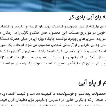
 پلو آبی بادی کر
ه ای برگرفته از عطر محبوب و کلاسیک پولو بلو، گزینه ای دلپذیر و اقتصاد
ی خوش در طول روز هستند. این محصول، حس خنکی و تازگی را به ارمغان م
ر رده اسپری های روزمره، توانسته جایگاه ویژه ای در میان مصرف کنندگا
 بخش جدایی ناپذیری از آراستگی شخصی محسوب می شود، انتخاب یک اسپر
اد به نفس و حضور اجتماعی افراد داشته باشد. بسیاری از آقایان به دنبا
 از ماندگاری قابل قبولی نیز برخوردار باشد و در عین حال، هزینه ای گزا
پلو آبی بادی کر دقیقاً در همین نقطه، به عنوان یک راه حل هوشمندانه
 از پلو آبی
Bod) با فلسفه تولید محصولات بهداشتی و خوشبوکننده با کیفیت مناسب و قیمت اقتصادی، ب
با هدف ارائه جایگزین هایی در دسترس و دلپذیر برای عطرهای گران قیمت
 را پوشش دهد. یکی از موفق ترین محصولات این شرکت، اسپری بدن مردان