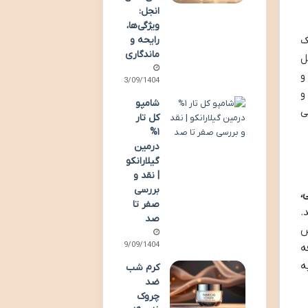
انجل:
ویژگی‌ها،
ک
رایحه و
ماندگاری
ل
و
23/09/1404
و
شامپو
ی
کل تار
۱%
درمین
گیلارانکو
| نقد و
بررسی
،
صفر تا
.
صد
س
19/09/1404
ه
ه
کرم شب
ضد
چروک