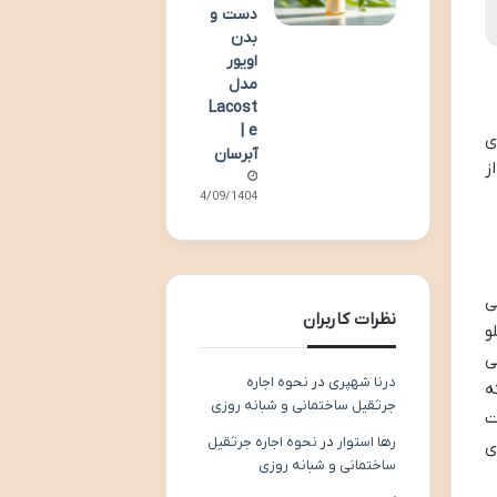
دست و
بدن
اویور
مدل
Lacost
e |
ی
آبرسان
ز
14/09/1404
ه چشم می
نظرات کاربران
و
ی
درنا شهپری
در
نحوه اجاره
ه
جرثقیل ساختمانی و شبانه روزی
ت
رها استوار
در
نحوه اجاره جرثقیل
ی
ساختمانی و شبانه روزی