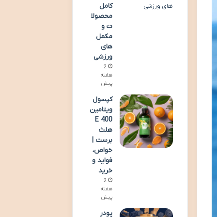
کامل
محصولا
ت و
مکمل
های
ورزشی
2
هفته
پیش
کپسول
ویتامین
E 400
هلث
برست |
خواص،
فواید و
خرید
2
هفته
پیش
پودر