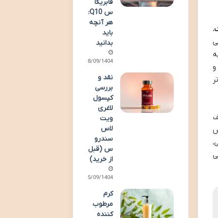
فابریگا
س Q10:
هر آنچه
،
باید
ی
بدانید
ه
18/09/1404
و
نقد و
ر
بررسی
کپسول
لاغری
ف
ویت
لاس
س
سندرو
،
س (قبل
ی
از خرید)
15/09/1404
کرم
مرطوب
کننده