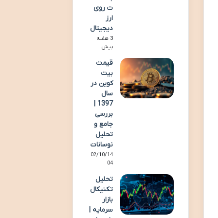
ت روی
ارز
دیجیتال
3 هفته
پیش
قیمت
بیت
کوین در
سال
1397 |
بررسی
جامع و
تحلیل
نوسانات
02/10/14
04
تحلیل
تکنیکال
بازار
سرمایه |