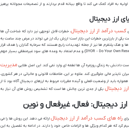
ولیه به افراد کمک می کند تا واقع بینانه قدم بردارند و از تصمیمات عجولانه پرهیز
ی ارز دیجیتال
کسب درآمد از ارز دیجیتال
ی
، خطرات قابل توجهی نیز دارد که شناخت آن ها
کی از بارزترین خطرات این بازار است؛ ارزش یک ارز می تواند در عرض چند ساعت به
 و هک پلتفرم ها نیز از جمله تهدیدات رایج هستند که سرمایه گذاران را هدف قرار
می دهند. از این رو، تاکید بر تحقیق شخصی (DYOR – Do Your Own Research) و عدم اعتماد به وعده های سود غیرمنطقی بسیار مهم
مدیریت
ز دست دادنش به زندگی روزمره آن ها لطمه ای وارد نمی کند. این اصل طلایی
بران ناپذیر مالی جلوگیری کند. علاوه بر این، ملاحظات قانونی و مالیاتی در هر کشوری،
همواره باید از وضعیت فعلی و آینده مقررات مربوط به ارزهای دیجیتال آگاه بود تا از
ارز دیجیتال
یکی از جدی ترین چالش ها است که تشخیص روش های آن نیاز به
ز دیجیتال: فعال، غیرفعال و نوین
راه های کسب درآمد از ارز دیجیتال
رای
ارائه می دهد. این روش ها را می
 کرد که هر کدام ویژگی ها و الزامات خاص خود را دارند. در ادامه به تفصیل به این