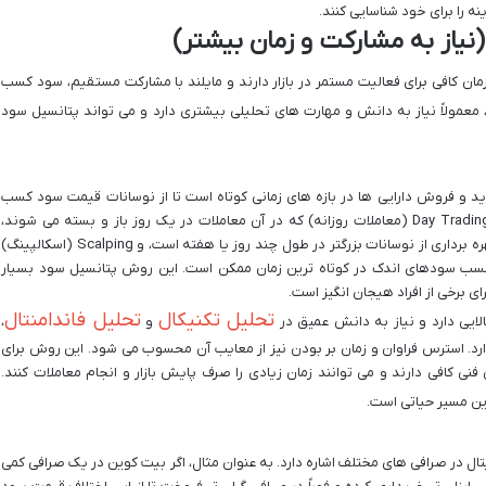
نه را برای خود شناسایی کنند.
یاز به مشارکت و زمان بیشتر)
ان کافی برای فعالیت مستمر در بازار دارند و مایلند با مشارکت مستقیم، سود کسب
 معمولاً نیاز به دانش و مهارت های تحلیلی بیشتری دارد و می تواند پتانسیل سود
ید و فروش دارایی ها در بازه های زمانی کوتاه است تا از نوسانات قیمت سود کسب
شود. انواع مختلفی از تریدینگ وجود دارد؛ مانند Day Trading (معاملات روزانه) که در آن معاملات در یک روز باز و بسته می شوند،
Swing Trading (معاملات نوسانی) که به دنبال بهره برداری از نوسانات بزرگتر در طول چند روز یا هفته است، و Scalping (اسکالپینگ)
کسب سودهای اندک در کوتاه ترین زمان ممکن است. این روش پتانسیل سود بسیار
ای برخی از افراد هیجان انگیز است.
تحلیل تکنیکال
تحلیل فاندامنتال
ایی دارد و نیاز به دانش عمیق در
و
،
ارد. استرس فراوان و زمان بر بودن نیز از معایب آن محسوب می شود. این روش برای
 کافی دارند و می توانند زمان زیادی را صرف پایش بازار و انجام معاملات کنند.
این مسیر حیاتی است.
جیتال در صرافی های مختلف اشاره دارد. به عنوان مثال، اگر بیت کوین در یک صرافی کمی