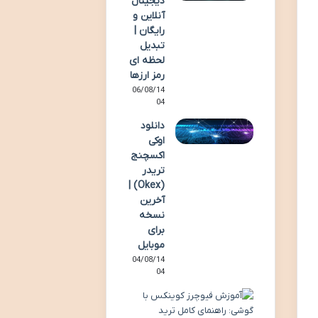
دیجیتال
آنلاین و
رایگان |
تبدیل
لحظه ای
رمز ارزها
06/08/14
04
دانلود
اوکی
اکسچنج
تریدر
(Okex) |
آخرین
نسخه
برای
موبایل
04/08/14
04