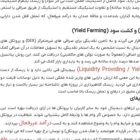
هش یابد، سود حاصل از استیکینگ ممکن است بی اثر شود) و ریسک پلتفرم استیکینگ
یت و پایداری پلتفرم) اشاره کرد. شناخت APY (درصد بازده سالانه) و تفاوت استیکینگ مستقیم با استیکینگ از طریق صرافی یا استخر،
مایه گذاران بلندمدت و علاقه مندان به درآمد غیرفعال، که تحمل قفل شدن دارایی
این روش ها در حوزه امور مالی غیرمتمرکز (DeFi) قرار می گیرند و به تامین نقدینگی برای صرافی های غیرمتمرکز (DEX) و پروتکل های
ز دیجیتال به نسبت مشخص به یک استخر نقدینگی، به تسهیل معاملات در آن صرافی کمک
های اضافی (معمولاً به صورت توکن های حاکمیتی) دریافت می کنند. این روش پتانسیل
 صدها درصد بازده سالانه می رسد و به پایداری بازار کمک می کند.
پیچیدگی فنی بالایی دارد و با ریسک از دست
Impermanent L) همراه است؛ به این معنی که ارزش دارایی های واریز شده ممکن است به دلیل نوسانات قیمت دو
هداری می کردید. ریسک کلاهبرداری در پروژه های ناشناخته نیز بسیار بالاست و نیاز به
دانش عمیق در دیفای و تحمل ریسک بالا مناسب است.
ارزهای دیجیتال خود به سایر کاربران یا پروتکل ها در ازای دریافت بهره است. این
متری دارد، به خصوص اگر وام ها با وثیقه کامل پشتیبانی شوند. شفافیت در پروتکل
درآمد غیرفعال
بهره و شرایط وام را به وضوح مشاهده کنند و به کسب
بپردازند.
اگ در قرارداد هوشمند یا هک شدن پروتکل) و نوسان نرخ بهره است که می تواند بر
وام
ردار است.