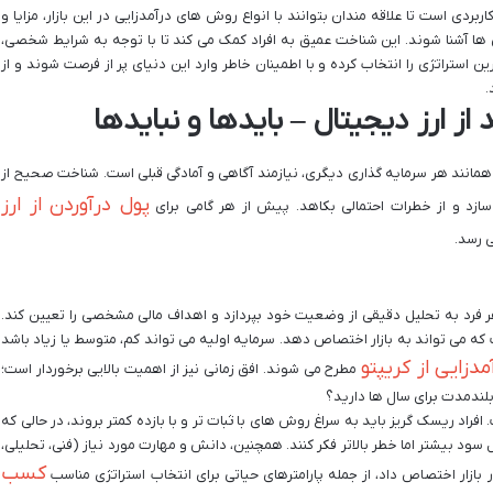
بردی است تا علاقه مندان بتوانند با انواع روش های درآمدزایی در این بازار، مزایا و
 ها آشنا شوند. این شناخت عمیق به افراد کمک می کند تا با توجه به شرایط شخصی،
 استراتژی را انتخاب کرده و با اطمینان خاطر وارد این دنیای پر از فرصت شوند و از
.
 ارز دیجیتال – بایدها و نبایدها
 همانند هر سرمایه گذاری دیگری، نیازمند آگاهی و آمادگی قبلی است. شناخت صحیح از
پول درآوردن از ارز
 سازد و از خطرات احتمالی بکاهد. پیش از هر گامی برای
 رسد.
هر فرد به تحلیل دقیقی از وضعیت خود بپردازد و اهداف مالی مشخصی را تعیین کند.
ه می تواند به بازار اختصاص دهد. سرمایه اولیه می تواند کم، متوسط یا زیاد باشد
مدزایی از کریپتو
مطرح می شوند. افق زمانی نیز از اهمیت بالایی برخوردار است؛
بلندمدت برای سال ها دارید؟
راد ریسک گریز باید به سراغ روش های با ثبات تر و با بازده کمتر بروند، در حالی که
 سود بیشتر اما خطر بالاتر فکر کنند. همچنین، دانش و مهارت مورد نیاز (فنی، تحلیلی،
کسب
ر بازار اختصاص داد، از جمله پارامترهای حیاتی برای انتخاب استراتژی مناسب