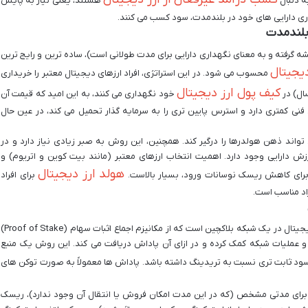
ه دنبال
هستند، یعنی نیاز به پایش
داری دارایی های خود در بلندمدت، سود کسب می کنند.
کردن (که از عبارت Hold On for Dear Life ریشه گرفته و به معنای نگهداری دارایی برای مدت طولانی است)، ساده ترین و رایج ترین
یجیتال
محسوب می شود. در این استراتژی، افراد ارزهای دیجیتال معتبر را خریداری
کیف پول ارز دیجیتال
سال) در
خود نگهداری می کنند، به این امید که قیمت آن
فنی کمتری دارد و استرس پایین تری را به سرمایه گذار تحمیل می کند، در عین حال
 تواند ذهن هولدرها را درگیر کند. همچنین، این روش به صبر زیادی نیاز دارد و در
ش دارایی وجود دارد. اهمیت انتخاب ارزهای معتبر (مانند بیت کوین و اتریوم) و
هولد ارز دیجیتال
برای افراد
اد مناسب است.
استیکینگ به معنای قفل کردن مقداری از یک ارز دیجیتال در یک شبکه بلاکچین است که از مکانیزم اجماع اثبات سهام (Proof of Stake)
یت و عملیات شبکه کمک کرده و در ازای آن پاداش دریافت می کند. این روش یک منبع
 ثابت تری نسبت به تریدینگ داشته باشد. پاداش ها معمولاً به صورت توکن های
برای مدتی مشخص (که در این مدت امکان فروش یا انتقال آن وجود ندارد)، ریسک