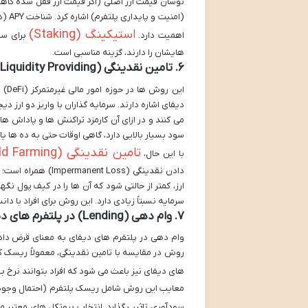
نوسان قیمت ارز اصلی (اگر قیمت ارز قفل شده کا
(امن
استیکینگ (Staking)
اهمیت دارد.
برای سر
هایشان را دارند، گزینه مناسبی است.
۶. تامین نقدینگی (Liquidity Providing) و کشت سود (Yield Farming)
دیفای اشاره دارند. سرمایه گذاران با واریز دو ار
می کنند و در ازای آن کارمزد تراکنش ها و پاداش 
سود بسیار بالایی دارد، گاهی اوقات حتی به ده ها یا
تامین نقدینگی (Liquidity Providing / Yield Farming)
با این حال،
دادن نقدینگی (oss
ارز، کمتر از حالتی شود که آن ها را در کیف پول نگ
سرمایه نسبتاً زیادی دارد. این روش برای افراد با 
۷. وام دهی (Lending) در پلتفرم های دیفای
وام دهی در پلتفرم های دیفای به معنای قرض دادن 
روش در مقایسه با تامین نقدینگی، معمولاً ریسک ک
های دیفای نیز باعث می شود که افراد بتوانند نرخ 
معایب این روش شامل ریسک پلتفرم (احتمال وجود ب
سودآوری تاثیر بگذارد. انتخاب پروتکل های معتبر مانند Aave و Compound که سابقه خوبی دارند، از اهمیت بالایی برخو