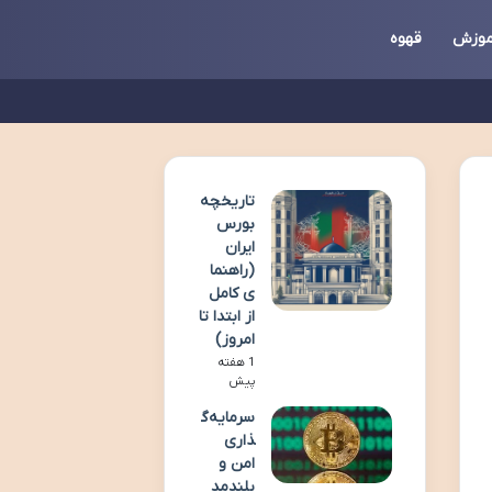
موزش
قهوه
تاریخچه
بورس
ایران
(راهنما
ی کامل
از ابتدا تا
امروز)
1 هفته
پیش
سرمایه‌گ
ذاری
امن و
بلندمد