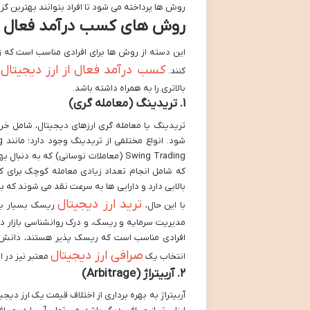
روش ها پرداخته می شود تا افراد بتوانند بهترین گزی
روش های کسب درآمد فعال (ن
این دسته از روش ها برای افرادی مناسب است که زم
کسب درآمد فعال از ارز دیجیتال
کنند.
،
بالاتری را به همراه داشته باشد.
۱. تریدینگ (معامله گری)
تریدینگ یا معامله گری ارزهای دیجیتال، شامل خر
که شامل انجام تعداد زیادی معامله کوچک برای 
بالایی دارد و دارایی ها به سرعت نقد می شوند که بر
ترید ارز دیجیتال
با این حال،
ریسک بسیار بال
مدیریت سرمایه و ریسک، و درک روانشناسی بازار د
افرادی مناسب است که ریسک پذیر هستند، دانش فنی
صرافی ارز دیجیتال
انتخاب یک
معتبر نیز در 
۲. آربیتراژ (Arbitrage)
آربیتراژ به بهره برداری از اختلاف قیمت یک ارز دی