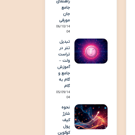
راهنمای
جامع
جان
مورفی
06/10/14
04
تبدیل
تتر در
تراست
ولت –
آموزش
جامع و
گام به
گام
05/09/14
04
نحوه
شارژ
کیف
پول
کوکوین