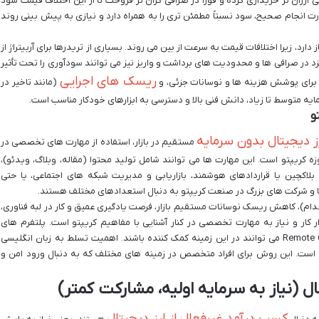
فی ارزان تر خریداری کرده و فوراً در صرافی گران تر فروخت تا از این اختلاف قیمت سود
 انجام صحیح، سود نسبتاً مطمئن تری را به همراه دارد و نیازی به پیش بینی روند
دارد، زیرا اختلافات قیمت به سرعت از بین می روند. بسیاری از تریدرها برای آربیتراژ از
زد در صرافی ها و محدودیت های برداشت و واریز نیز می توانند سودآوری را تحت تأثیر
ریسک های اجرایی
الا برای پوشش هزینه ها و نوسانات جزئی، و
(مانند تاخیر در
سرمایه متوسط تا زیاد، دانش فنی بالا و دسترسی به ابزارهای خودکار مناسب است.
ز دیجیتال بدون سرمایه
مستقیم در بازار، استفاده از مهارت های تخصصی در
ه کریپتو است. این مهارت ها می توانند شامل تولید محتوا (مقاله، وبلاگ، ویدئو)،
UI/UX، NF)، برنامه نویسی بلاکچین یا قراردادهای هوشمند، بازاریابی و مدیریت شبکه های اجتماعی، یا حتی
پا و شرکت های بزرگ در صنعت کریپتو به دنبال استعدادهای مختلف هستند.
ام)، کاهش ریسک نوسانات مستقیم بازار، فرصت یادگیری عمیق و کار در لبه فناوری،
ار کار و نیاز به مهارت تخصصی در کنار آشنایی با مفاهیم کریپتو است. پلتفرم های
کاریابی تخصصی کریپتو مانند Crypto Jobs و Remote OK می توانند در این زمینه کمک کننده باشند. اهمیت تسلط به زبان انگلیسی
 است. این روش برای افراد متخصص در زمینه های مختلف که به دنبال ورود امن و
(نیاز به سرمایه اولیه، مشارکت کمتر)
کسب درآمد غیرفعال از ارز دیجیتال