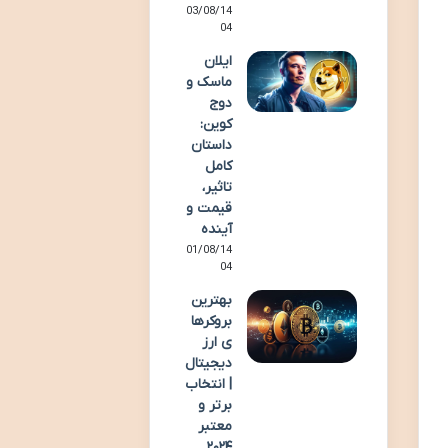
03/08/14
04
ایلان
ماسک و
دوج
کوین:
داستان
کامل
تاثیر،
قیمت و
آینده
01/08/14
04
بهترین
بروکرها
ی ارز
دیجیتال
| انتخاب
برتر و
معتبر
۲۰۲۴