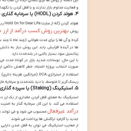
این دسته از روش ها برای کسانی ایده آل است که ب
و فعالیت مداوم بازار ندارند و با قفل کردن یا نگه
۴. هولد کردن (HODL) یا سرمایه گذاری بلندمدت
هولد 
بهترین روش کسب درآمد از ارز د
روش
کرده و آن ها را برای مدت طولانی (چند ماه تا چند 
ها در آینده افزایش یابد. این روش نیاز به دانش 
پتانسیل سود بسیار بالایی در بلندمدت دارد.
با این حال، نوسانات شدید بازار در کوتاه مدت می
صورت انتخاب پروژه اشتباه، خطر کاهش دائمی ارز
استفاده از استراتژی DCA (میانگین هزینه دلاری) برای کاهش ریسک نوسانات ورود، بسیار بالاست.
ریسک گریز تا متوسط، با دید بلندمدت و سرمایه ماز
۵. استیکینگ (Staking) یا سپرده گذاری
استفاده می کند. با این کار، سرمایه گذار به امن
درآمد غیرفعال
محسوب می شود و می تواند سود
جدید یا کارمزد تراکنش ها پرداخت می شوند.
از معایب استیکینگ می توان به قفل شدن دارایی 