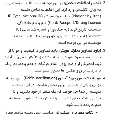
تکمیل اطلاعات شخصی:
در این مرحله، باید اطلاعات شخصی را
به زبان انگلیسی وارد کرد. این اطلاعات شامل ملیت
(Nationality: Iran)، نوع مدرک هویتی (ID Type: National ID
Card/Passport/Driving License)، نام و نام خانوادگی،
جنسیت، تاریخ تولد (به میلادی) و شماره شناسایی (ID
Number) است. دقت در وارد کردن صحیح اطلاعات، کلید
موفقیت در این مرحله است.
آپلود تصاویر مدارک هویتی:
باید تصاویر با کیفیت و خوانا از
جلو و پشت مدرک هویتی انتخاب شده (مثلاً کارت ملی) را آپلود
کرد. اطمینان از واضح بودن تمام جزئیات و عدم وجود نور زیاد
یا بازتاب بر روی عکس ها بسیار مهم است.
مرحله تشخیص چهره آنلاین (Selfie Verification):
این مرحله
نهایی و یکی از حساس ترین بخش هاست. در این قسمت،
سیستم از شما می خواهد که یک سلفی از خود بگیرید و یا
حرکاتی مانند تکان دادن سر را انجام دهید تا هویت شما به
صورت زنده تأیید شود.
نکات مهم برای سلفی:
نور مناسب، پس زمینه ساده، چهره