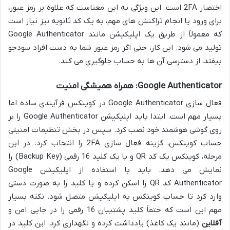
اختصار 2FA است. این ویژگی به این معناست که علاوه بر رمز عبور،
برای ورود یا انجام تراکنش های مهم، به یک کد ثانویه نیز نیاز است
که معمولاً از طریق یک اپلیکیشن مانند Google Authenticator
تولید می شود. این کار، حتی اگر رمز عبور شما به دست افراد سودجو
بیفتد، از دسترسی آن ها به حساب جلوگیری می کند.
Google Authenticator: همراه همیشگی امنیت
فعال سازی Google Authenticator در کوینکس فرآیندی ساده اما
بسیار مهم است. ابتدا باید اپلیکیشن Google Authenticator را بر
روی گوشی هوشمند خود نصب کرد. سپس در بخش تنظیمات امنیتی
حساب کوینکس، گزینه فعال سازی 2FA را انتخاب کرد. در این
مرحله، کوینکس یک کد QR و یا یک کلید 16 رقمی (Backup Key) را
نمایش می دهد. باید با استفاده از اپلیکیشن Google
Authenticator کد QR را اسکن کرده و یا کلید را به صورت دستی
وارد کرد تا حساب کوینکس به اپلیکیشن متصل شود. نکته بسیار
مهم این است که حتماً کلید پشتیبان 16 رقمی را در جایی امن و
آفلاین
(مانند یک کاغذ) یادداشت کرده و نگهداری کرد. این کلید در