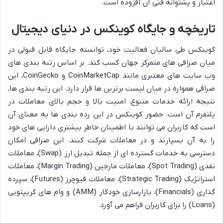
اعتبار و پشتوانه فنی آن افزوده است.
تاریخچه و جایگاه کوینکس در دنیای دیجیتال
کوينکس طی سالیان فعالیت خود، توانسته جایگاه قابل قبولی در
میان صرافی های متمرکز جهان کسب کند. بر اساس رتبه بندی های
وب سایت های معتبری مانند CoinMarketCap و CoinGecko، این
صرافی همواره در میان لیست برترین ها قرار دارد. این رتبه بندی ها،
نتیجه ارائه خدمات متنوع، امنیت بالا و حجم بالای معاملات در
پلتفرم آن است. حضور کوینکس در این رده بندی ها به معنای آن
است که کاربران می توانند با اطمینان خاطر بیشتری دارایی های خود
را به آن بسپارند و در معاملات شرکت کنند. این صرافی امکان
دسترسی به خدمات گسترده ای از جمله تبدیل ارز (Swap)، معاملات
نقدی (Spot Trading)، معاملات مارجین (Margin Trading)، معاملات
استراتژیک (Strategic Trading)، معاملات فیوچرز (Futures)، سپرده
گذاری (Financials)، بازارسازی خودکار (AMM) و وام های کریپتویی
(Loans) را برای کاربران فراهم می آورد.