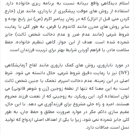
اسلام دیدگاهی واقع بینانه نسبت به برنامه ریزی خانواده دارد.
استفاده از روش های موقت پیشگیری از بارداری، مانند عزل (خارج
کردن منی قبل از انزال) که در زمان پیامبر اکرم (ص) نیز رایج بوده و
سایر روش های مدرن مانند کاندوم یا قرص، به طور کلی با رعایت
شروط شرعی (مانند عدم ضرر و عدم دخالت شخص ثالث) جایز
شمرده شده است. هدف از این جواز، گاهی تنظیم خانواده، حفظ
سلامت مادر، یا فراهم آوردن شرایط بهتر برای تربیت فرزندان است.
در مورد ناباروری، روش های کمک باروری مانند لقاح آزمایشگاهی
(IVF) نیز با رعایت دقیق شروط شرعی، حلال دانسته می شود. شرط
اصلی در این زمینه، عدم دخالت اسپرم، تخمک یا جنین شخص ثالث
است؛ به این معنا که تنها از نطفه زوجین (زن و شوهر قانونی) می
توان استفاده کرد. این رویکرد، به زوجینی که از نعمت فرزند محروم
هستند، امید و راه حلی مشروع برای فرزندآوری می دهد. با این حال،
عقیم سازی دائم، مگر در موارد ضرورت مطلق و حفظ جان، به طور
کلی جایز شمرده نمی شود، زیرا با یکی از اهداف اصلی ازدواج که تولید
نسل است، منافات دارد.