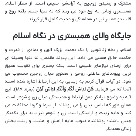
مشترک و رسیدن زوجین به آرامشی حقیقی است. از منظر اسلام،
همبستری زمانی به اوج خود می رسد که نه تنها جسم، بلکه روح و
قلب دو همسر نیز در هماهنگی و محبت کامل قرار گیرند.
جایگاه والای همبستری در نگاه اسلام
اسلام، رابطه زناشویی را یک نعمت بزرگ الهی و نمادی از قدرت و
حکمت خالق هستی می داند. این پیوند مقدس، نه تنها وسیله ای
برای ارضای نیازهای طبیعی است، بلکه بستری برای تقویت عمیق
ترین پیوندهای عاطفی، روحی و معنوی میان زوجین محسوب می
شود. در آیات قرآن کریم به زیبایی به این ارتباط اشاره شده است؛
آنجا که می فرماید:
هُنَّ لِبَاسٌ لَّكُمْ وَأَنْتُمْ لِبَاسٌ لَّهُنَّ
(بقره: ۱۸۷). این
آیه به وضوح بیانگر عمق ارتباط و همبستگی میان زن و شوهر است.
همان طور که لباس، بدن را می پوشاند، از سرما و گرما محافظت می
کند و مایه زینت و آراستگی است، زن و شوهر نیز باید برای یکدیگر
چنین باشند؛ پوشاننده عیوب، مایه آرامش و امنیت، و زینت بخش
زندگی همدیگر.