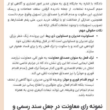
دادگاه با اشاره به جایگاه ع.ق به عنوان مدیر امور اعتباری و آگاهی او از
حجم گسترده تخلفات، از جمله نادیده گرفتن سقف معاملات و ریسک
اعتباری، این سکوت و عدم اقدام را مصداق بارز تسهیل وقوع جرم دانست.
همچنین، مدارکی از مخالفت او با توقف خرید دین، علی رغم هشدارها، و
تصویب تسهیلات با وجود تخلفات آشکار، ارائه شد.
نکات حقوقی مهم:
مسئولیت مدیران و مسئولین ذی ربط:
این پرونده، زنگ خطر بزرگی
برای مدیران و مسئولینی است که در قبال وظایف نظارتی خود
کوتاهی می کنند و با سکوت یا ترک فعل، راه را برای فساد هموار می
سازند.
ترک فعل به عنوان مصداق معاونت:
به طور کلی، معاونت نیازمند
فعل ایجابی است، اما این رای نشان داد که در جرایم خاصی مانند
اخلال در نظام اقتصادی، قانون گذار صراحتاً ترک فعل (عدم اقدام
فوری و موثر) را نیز مصداق معاونت تلقی می کند.
لزوم اقدام فوری و موثر:
وظیفه قانونی مدیران، تنها آگاهی از تخلف
نیست؛ بلکه اقدام فعال برای جلوگیری یا اطلاع رسانی نیز هست.
عدم انجام این وظیفه، می تواند تبعات کیفری جدی به همراه
داشته باشد.
نمونه رای معاونت در جعل سند رسمی و