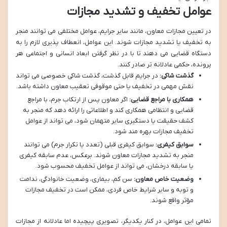
عوامل تخفیف و تشدید مجازات
در تعیین مجازات معاون، مانند سایر جرایم، عوامل مختلفی می توانند منجر
به تخفیف یا تشدید مجازات شوند. این عوامل، انعطاف پذیری لازم را به
دستگاه قضایی می دهند تا با در نظر گرفتن ابعاد انسانی و اجتماعی هر
پرونده، حکمی عادلانه تر صادر کنند.
گذشت شاکی:
در جرایم قابل گذشت، گذشت شاکی خصوصی می تواند
نقش مهمی در تخفیف یا حتی موقوفی تعقیب معاون داشته باشد.
همکاری با مراجع قضایی:
اگر معاون پس از ارتکاب جرم، با مراجع
قضایی و انتظامی همکاری کند و اطلاعاتی را ارائه دهد که منجر به
کشف حقیقت یا دستگیری سایر متهمان شود، می تواند از عوامل
تخفیف مجازات بهره مند شود.
سوابق کیفری:
سوابق کیفری قبلی (تعدد یا تکرار جرم) می توانند
منجر به تشدید مجازات معاون شوند. برعکس، عدم سابقه کیفری
یا سابقه درخشان، می تواند از عوامل تخفیف محسوب شود.
وضعیت خاص معاون:
سن کم، بیماری، وضعیت خانوادگی، ندامت
و توبه و سایر شرایط خاص فردی، ممکن است در تخفیف مجازات
مؤثر واقع شوند.
تمامی این عوامل، در کنار یکدیگر، تصویری پیچیده اما عادلانه از مجازات