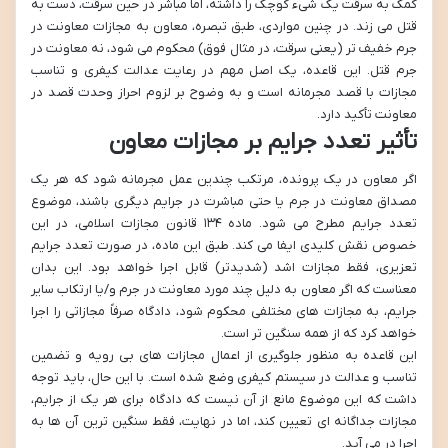
کمک به سرقت یک شیء کوچک را داشته، اما مباشر در حین سرقت، دست به
قتل می زند. در چنین مواردی، طبق تبصره، معاون به مجازات معاونت در
جرم خفیف تر (یعنی سرقت، در مثال فوق) محکوم می شود، نه معاونت در
جرم قتل. این قاعده، یک اصل مهم در رعایت عدالت کیفری و تناسب
مجازات با قصد مجرمانه است و به وضوح بر لزوم احراز وحدت قصد در
معاونت تأکید دارد.
تأثیر تعدد جرایم بر مجازات معاون
اگر معاون در یک پرونده، مرتکب چندین عمل مجرمانه شود که هر یک
مصداق معاونت در جرم یا حتی مباشرت در جرایم دیگری باشند، موضوع
تعدد جرایم مطرح می شود. ماده ۱۳۴ قانون مجازات اسلامی، در این
خصوص نقش کلیدی ایفا می کند. طبق این ماده، در صورت تعدد جرایم
تعزیری، فقط مجازات اشد (شدیدتر) قابل اجرا خواهد بود. این بدان
معناست که اگر معاون به دلیل چند مورد معاونت در جرم و/یا ارتکاب سایر
جرایم، به مجازات های مختلفی محکوم شود، دادگاه صرفاً مجازاتی را اجرا
خواهد کرد که از همه سنگین تر است.
این قاعده به منظور جلوگیری از اعمال مجازات های بی رویه و تضمین
تناسب و عدالت در سیستم کیفری وضع شده است. با این حال، باید توجه
داشت که این موضوع مانع از آن نیست که دادگاه برای هر یک از جرایم،
مجازات جداگانه ای تعیین کند، اما در نهایت، فقط سنگین ترین آن ها به
اجرا در می آید.