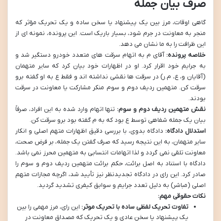
صرف بیان جمله
گاهی اوقات، مرز بین یک پیشنهاد یا سخن ساده و یک تحریک مؤثر که
منجر به معاونت در جرم شود، بسیار باریک است. این پرونده، نمونه ای از
این ظرافت را به ما نشان می دهد.
خلاصه پرونده:
آقای م به اتهام سرقت های متعدد خودرو دستگیر شد و
به جرایم خود اقرار کرد. او در اظهارات خود بیان کرد که سایر متهمان
(آقایان و، ع، م.ر) در سرقت ها نقشی نداشته اند و فقط ع به او گفته برو
سرقت کن. متهمین ردیف دوم و سوم منکر مشارکت یا معاونت در سرقت
بودند.
نقش متهمین ردیف دوم و سوم:
تنها اتهام وارد شده به این افراد، صرفاً
بیان یک جمله شفاهی توسط ع بود که به م گفته بود برو سرقت کن.
استدلال دادگاه:
دادگاه بدوی، با بررسی دقیق اظهارات متهم اصلی و انکار
سایر متهمان، به این نتیجه رسید که صرف گفتن یک جمله، بر فرض صحت،
معاونت تلقی نمی گردد و لذا اتهامات انتسابی به متهمین محرز نمی باشد.
دادگاه با استناد به اصل برائت، حکم برائت متهمین ردیف دوم و سوم را
صادر کرد. این رای در دادگاه تجدیدنظر نیز تأیید شد، اگرچه مجازات متهم
اصلی (مباشر) به دلیل تعدد جرایم و سوابق کیفری تشدید گردید.
نکات حقوقی مهم:
تفاوت تحریک لفظی ساده با تحریک موثر:
این رای، مرز مهمی را بین
یک پیشنهاد یا سخن عادی و یک تحریک که مصداق معاونت در