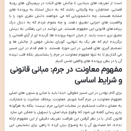
است؛ از تعریف های بنیادین تا چالش های اثبات در پیچیدگی های رویه
قضایی. مخاطبان، چه وکیلانی باشند که به دنبال استناد به پرونده های
مشابه هستند، چه دانشجویانی که می خواهند دانش نظری خود را با
واقعیت های اجرایی تطبیق دهند، و چه عموم مردم که به دنبال درک
پیامدهای قانونی این مفهوم هستند، می توانند در این رهگذر، به بینش
عمیق تری دست یابند. از میان انبوه پرونده ها، گزیده ای از آرای قضایی را
برگزیده ایم که هر یک به تنهایی، گویای بخش مهمی از چالش ها و
تصمیم گیری های قضایی در این حوزه هستند. با هم قدم در این مسیر
می گذاریم تا نه تنها مفهوم معاونت در جرم را بشناسیم، بلکه قلب تپنده
آن را در بطن پرونده های واقعی لمس کنیم.
مفهوم معاونت در جرم: مبانی قانونی
و شرایط اساسی
برای گام نهادن در این مسیر حقوقی، ابتدا باید با مبانی و ستون های اصلی
مفهوم معاونت در جرم آشنا شویم. معاونت، برخلاف مباشرت یا مشارکت،
به معنای دخالت مستقیم در عملیات اجرایی جرم نیست؛ بلکه به هرگونه
یاری رسانی گفته می شود که وقوع جرم اصلی را تسهیل یا ممکن می سازد.
قانون گذار، با در نظر گرفتن این ظرافت، تعریف دقیقی از این مفهوم ارائه
نداده، اما مصادیق آن را به وضوح بیان کرده تا راهی برای تشخیص این