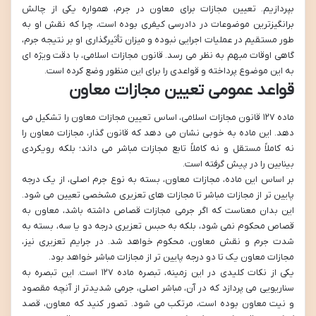
بپردازیم. تعیین مجازات برای معاون در جرم، همواره یکی از چالش
برانگیزترین موضوعات در دادرسی کیفری بوده است، چرا که نقش او به
طور مستقیم در عملیات اجرایی نبوده و میزان تأثیرگذاری او بر نتیجه جرم،
گاهی اوقات مبهم به نظر می رسد. قانون مجازات اسلامی، با دقت ویژه ای
به این موضوع پرداخته و قواعدی را برای این منظور وضع کرده است.
قواعد عمومی تعیین مجازات معاون
ماده ۱۲۷ قانون مجازات اسلامی، اساس تعیین مجازات معاون را تشکیل می
دهد. این ماده به خوبی نشان می دهد که قانون گذار، مجازات معاون را
نه کاملاً مستقل و نه کاملاً تابع مجازات مباشر می داند؛ بلکه رویکردی
بینابین را در پیش گرفته است.
بر اساس این ماده، مجازات معاون، بسته به نوع جرم اصلی، از یک درجه
پایین تر از مجازات مباشر تا مجازات های تعزیری مشخصی تعیین می شود.
این بدان معناست که اگر جرمی مجازات قصاص داشته باشد، معاون به
قصاص محکوم نمی شود، بلکه به حبس تعزیری درجه دو یا سه، بسته به
شدت جرم و نقش معاون، محکوم خواهد شد. در جرایم تعزیری نیز،
مجازات معاون یک تا دو درجه پایین تر از مجازات مباشر خواهد بود.
یکی از نکات کلیدی در این زمینه، تبصره ماده ۱۲۷ است. این تبصره به
سناریویی می پردازد که در آن، مباشر اصلی، جرمی شدیدتر از آنچه مقصود
و نیت معاون بوده است، مرتکب می شود. تصور کنید که معاون، قصد