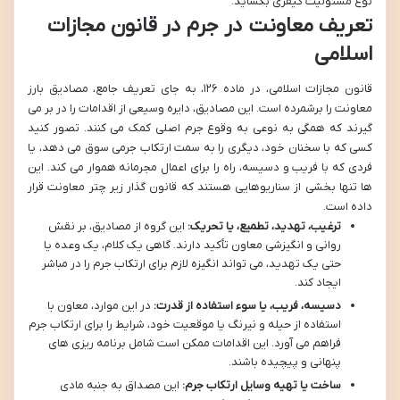
نوع مسئولیت کیفری بگشاید.
تعریف معاونت در جرم در قانون مجازات
اسلامی
قانون مجازات اسلامی، در ماده ۱۲۶، به جای تعریف جامع، مصادیق بارز
معاونت را برشمرده است. این مصادیق، دایره وسیعی از اقدامات را در بر می
گیرند که همگی به نوعی به وقوع جرم اصلی کمک می کنند. تصور کنید
کسی که با سخنان خود، دیگری را به سمت ارتکاب جرمی سوق می دهد، یا
فردی که با فریب و دسیسه، راه را برای اعمال مجرمانه هموار می کند. این
ها تنها بخشی از سناریوهایی هستند که قانون گذار زیر چتر معاونت قرار
داده است.
ترغیب، تهدید، تطمیع، یا تحریک:
این گروه از مصادیق، بر نقش
روانی و انگیزشی معاون تأکید دارند. گاهی یک کلام، یک وعده یا
حتی یک تهدید، می تواند انگیزه لازم برای ارتکاب جرم را در مباشر
ایجاد کند.
دسیسه، فریب، یا سوء استفاده از قدرت:
در این موارد، معاون با
استفاده از حیله و نیرنگ یا موقعیت خود، شرایط را برای ارتکاب جرم
فراهم می آورد. این اقدامات ممکن است شامل برنامه ریزی های
پنهانی و پیچیده باشند.
ساخت یا تهیه وسایل ارتکاب جرم:
این مصداق به جنبه مادی