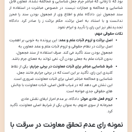
بود که تا زمانی که مباشر جرم جعل شناسایی و محاکمه نشده، معاون قابل
شناسایی و محاکمه و مجازات نیست. در خصوص مباشرت در استفاده از
سند مجعول نیز، دادگاه علم و اطلاع وی از مجعول بودن سند را محرز
ندانست و با استناد به اصل برائت، حکم برائت ز را صادر کرد. دادگاه
تجدیدنظر نیز این رای را تأیید و ابرام نمود.
نکات حقوقی مهم:
اصل برائت و لزوم اثبات علم و عمد:
این پرونده به خوبی بر اهمیت
اصل برائت در نظام حقوقی و لزوم اثبات علم و عمد معاون به
مجعول بودن سند تأکید می کند. صرف استفاده از سند مجعول،
بدون اثبات علم به جعلی بودن آن، نمی تواند به معنای جرم باشد.
شرط شناسایی مباشر برای اثبات معاونت در برخی جرایم:
یکی از نقاط
کلیدی این رای، تأکید بر این است که در برخی جرایم مانند جعل،
شناسایی و محاکمه مباشر اصلی برای اثبات معاونت، ضروری است.
این نشان می دهد که در غیاب فاعل اصلی، اثبات معاونت با چالش
های حقوقی جدی مواجه است.
لزوم فعل مادی موثر:
دادگاه، بر عدم احراز ایفای نقش مادی
مجرمانه از سوی متهم، به عنوان یکی از شرایط اصلی معاونت، تأکید
کرد.
نمونه رای عدم تحقق معاونت در سرقت با