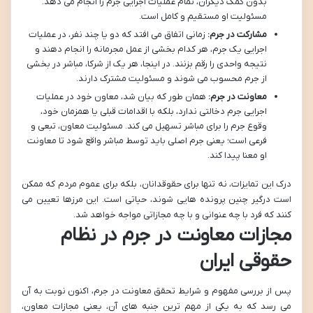
بدون کمک دیگران، تمام عملیات اجرایی جرم را انجام می دهد.
مسئولیت او مستقیم و کامل است.
مشارکت در جرم:
زمانی اتفاق می افتد که دو یا چند نفر، در عملیات
اجرایی یک جرم، هر کدام بخشی از عمل مجرمانه را انجام دهند و
نتیجه واحدی را رقم بزنند. در اینجا، هر یک از شرکا، مباشر در بخشی
از جرم محسوب می شوند و مسئولیت مشترک دارند.
معاونت در جرم:
همان طور که بیان شد، معاون خود در عملیات
اجرایی جرم دخالتی ندارد، بلکه با اقدامات قبلی یا همزمان خود،
وقوع جرم را برای مباشر تسهیل می کند. مسئولیت معاون، تبعی و
فرعی است؛ یعنی جرم اصلی باید توسط مباشر واقع شود تا معاونت
او معنا پیدا کند.
درک این تمایزات، نه تنها برای حقوقدانان، بلکه برای عموم مردم که ممکن
است درگیر چنین پرونده هایی شوند، حیاتی است. این مرزها تعیین می
کنند که فرد با چه عنوانی و با چه مجازاتی مواجه خواهد شد.
مجازات معاونت در جرم در نظام
حقوقی ایران
پس از بررسی مفهوم و شرایط تحقق معاونت در جرم، اکنون نوبت به آن
می رسد که به یکی از مهم ترین جنبه های آن، یعنی مجازات معاون،