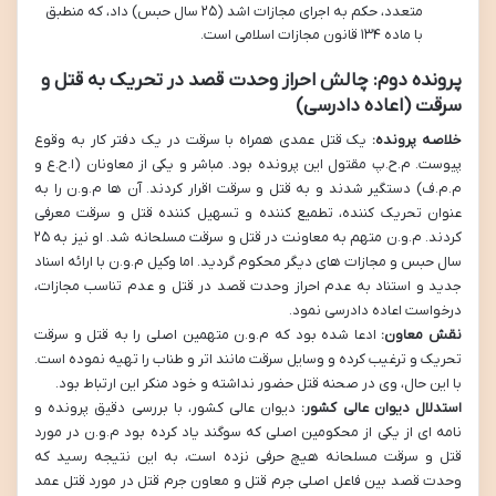
متعدد، حکم به اجرای مجازات اشد (۲۵ سال حبس) داد، که منطبق
با ماده ۱۳۴ قانون مجازات اسلامی است.
پرونده دوم: چالش احراز وحدت قصد در تحریک به قتل و
سرقت (اعاده دادرسی)
خلاصه پرونده:
یک قتل عمدی همراه با سرقت در یک دفتر کار به وقوع
پیوست. م.ح.پ مقتول این پرونده بود. مباشر و یکی از معاونان (ا.ح.ع و
م.م.ف) دستگیر شدند و به قتل و سرقت اقرار کردند. آن ها م.و.ن را به
عنوان تحریک کننده، تطمیع کننده و تسهیل کننده قتل و سرقت معرفی
کردند. م.و.ن متهم به معاونت در قتل و سرقت مسلحانه شد. او نیز به ۲۵
سال حبس و مجازات های دیگر محکوم گردید. اما وکیل م.و.ن با ارائه اسناد
جدید و استناد به عدم احراز وحدت قصد در قتل و عدم تناسب مجازات،
درخواست اعاده دادرسی نمود.
نقش معاون:
ادعا شده بود که م.و.ن متهمین اصلی را به قتل و سرقت
تحریک و ترغیب کرده و وسایل سرقت مانند اتر و طناب را تهیه نموده است.
با این حال، وی در صحنه قتل حضور نداشته و خود منکر این ارتباط بود.
استدلال دیوان عالی کشور:
دیوان عالی کشور، با بررسی دقیق پرونده و
نامه ای از یکی از محکومین اصلی که سوگند یاد کرده بود م.و.ن در مورد
قتل و سرقت مسلحانه هیچ حرفی نزده است، به این نتیجه رسید که
وحدت قصد بین فاعل اصلی جرم قتل و معاون جرم قتل در مورد قتل عمد