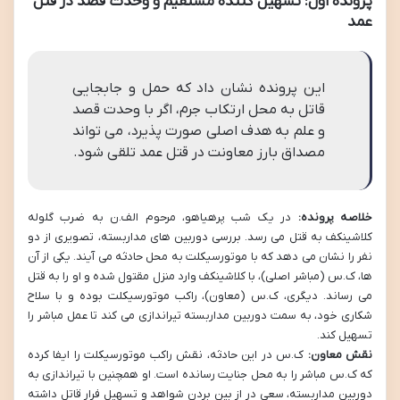
پرونده اول: تسهیل کننده مستقیم و وحدت قصد در قتل
عمد
این پرونده نشان داد که حمل و جابجایی
قاتل به محل ارتکاب جرم، اگر با وحدت قصد
و علم به هدف اصلی صورت پذیرد، می تواند
مصداق بارز معاونت در قتل عمد تلقی شود.
خلاصه پرونده:
در یک شب پرهیاهو، مرحوم الف.ن به ضرب گلوله
کلاشینکف به قتل می رسد. بررسی دوربین های مداربسته، تصویری از دو
نفر را نشان می دهد که با موتورسیکلت به محل حادثه می آیند. یکی از آن
ها، ک.س (مباشر اصلی)، با کلاشینکف وارد منزل مقتول شده و او را به قتل
می رساند. دیگری، ک.س (معاون)، راکب موتورسیکلت بوده و با سلاح
شکاری خود، به سمت دوربین مداربسته تیراندازی می کند تا عمل مباشر را
تسهیل کند.
نقش معاون:
ک.س در این حادثه، نقش راکب موتورسیکلت را ایفا کرده
که ک.س مباشر را به محل جنایت رسانده است. او همچنین با تیراندازی به
دوربین مداربسته، سعی در از بین بردن شواهد و تسهیل فرار قاتل داشته