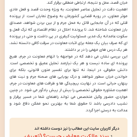
میان قصد، عمل و نتیجه، ارتباطی منطقی برقرار کند.
اهمیت دقت در تحلیل عناصر معاونت، به ویژه وحدت قصد و فعل مادی
موثر معاون، در رویه قضایی کشورمان به وضوح نمایان است. از پرونده
قتلی که در آن جابجایی قاتل به محل جرم و از بین بردن شواهد، مصداق
بارز معاونت شناخته شد، تا پرونده اخلال در نظام اقتصادی که ترک فعل و
سکوت عامدانه یک مدیر، مسئولیت کیفری در پی داشت، و حتی در پرونده
ای که صرف بیان یک جمله برای اثبات معاونت در سرقت کافی دانسته نشد،
هر یک درس های مهمی را در بر داشتند.
این بررسی نشان می دهد که در مواجهه با اتهام معاونت در جرم، هیچ
پرونده ای ساده نیست و هر یک نیازمند تحلیل عمیق و تخصصی است.
دانش حقوقی، در اینجا، نه تنها برای تفسیر متون قانونی، بلکه برای
خواندن میان سطور شواهد و درک پویایی های صحنه جرم و نیت های
پنهان، حیاتی است. در نهایت، پیچیدگی ها و ظرافت های معاونت در جرم،
اهمیت مشاوره حقوقی تخصصی را بیش از پیش یادآور می شود. در چنین
مواردی، حضور وکیل متخصص می تواند راهنمای شما در مسیر پرفراز و
نشیب دادرسی باشد تا حقوق شما به بهترین نحو ممکن دفاع شود و
عدالت به درستی اجرا گردد.
دیگر کاربران سایت این مطالب را نیز دوست داشته اند
سند مالکیت معارض چیست؟ (تعریف،