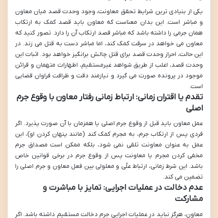
یکی از بنیادی ترین شرایط تحقق معاونت، وجود وحدت قصد میان معاون
و مباشر است. این بدان معناست که معاون باید قصد کمک به ارتکاب
همان جرمی را داشته باشد که مباشر قصد ارتکاب آن را دارد. تصور کنید که
معاون می خواهد در سرقت کمک کند، اما مباشر دست به قتل می زند. در
این حالت، احراز وحدت قصد برای قتل چالش برانگیز خواهد بود. اثبات این
وحدت قصد، اغلب از طریق شواهد غیرمستقیم، اظهارات متهمان و قرائن
موجود در پرونده صورت می گیرد و نیازمند دقت و ظرافت فراوان قضایی
است.
تقدم یا اقتران زمانی: ارتباط زمانی رفتار معاون با وقوع جرم
اصلی
عمل معاون باید قبل از وقوع جرم اصلی یا همزمان با آن صورت پذیرد. اگر
فردی پس از ارتکاب جرم، به مجرم کمک کند (مانند پنهان کردن او)، این
عمل به عنوان معاونت تلقی نمی شود، بلکه ممکن است مصداق جرم
مخفی کردن مجرم یا معاونت پس از وقوع جرم در برخی قوانین خاص
باشد. این شرط زمانی، ارتباط علّی و معلولی بین فعل معاون و جرم اصلی را
تضمین می کند.
عدم دخالت در عملیات اجرایی: تمایز با مباشرت و
مشارکت
معاون، هرگز نباید در عملیات اجرایی جرم دخالت مستقیم داشته باشد. اگر