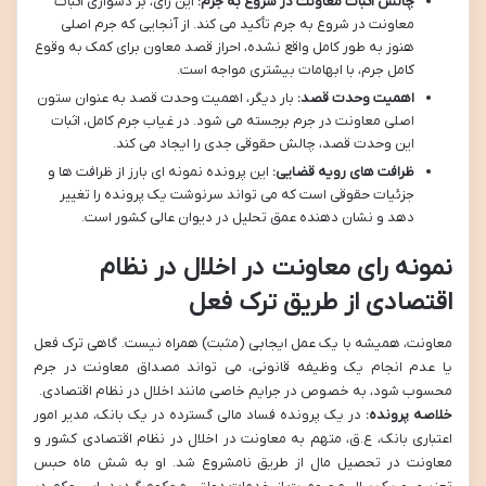
چالش اثبات معاونت در شروع به جرم:
این رای، بر دشواری اثبات
معاونت در شروع به جرم تأکید می کند. از آنجایی که جرم اصلی
هنوز به طور کامل واقع نشده، احراز قصد معاون برای کمک به وقوع
کامل جرم، با ابهامات بیشتری مواجه است.
اهمیت وحدت قصد:
بار دیگر، اهمیت وحدت قصد به عنوان ستون
اصلی معاونت در جرم برجسته می شود. در غیاب جرم کامل، اثبات
این وحدت قصد، چالش حقوقی جدی را ایجاد می کند.
ظرافت های رویه قضایی:
این پرونده نمونه ای بارز از ظرافت ها و
جزئیات حقوقی است که می تواند سرنوشت یک پرونده را تغییر
دهد و نشان دهنده عمق تحلیل در دیوان عالی کشور است.
نمونه رای معاونت در اخلال در نظام
اقتصادی از طریق ترک فعل
معاونت، همیشه با یک عمل ایجابی (مثبت) همراه نیست. گاهی ترک فعل
یا عدم انجام یک وظیفه قانونی، می تواند مصداق معاونت در جرم
محسوب شود، به خصوص در جرایم خاصی مانند اخلال در نظام اقتصادی.
خلاصه پرونده:
در یک پرونده فساد مالی گسترده در یک بانک، مدیر امور
اعتباری بانک، ع.ق، متهم به معاونت در اخلال در نظام اقتصادی کشور و
معاونت در تحصیل مال از طریق نامشروع شد. او به شش ماه حبس