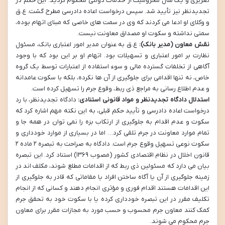
تعزیری و یک سال محرومیت از خدمات دولتی محکوم گردید. این حکم در
تجدیدنظر نیز تأیید شد. سپس درخواست اعاده دادرسی مطرح گشت. ع.ق
و وکلای او ادعا می کردند که وی در سمت های خاصی که مبنای اتهام بوده،
سمتی نداشته و سکوت او مصداق معاونت نیست.
نقش معاون (مدیر بانک):
ع.ق به عنوان مدیر امور اعتباری بانک، مسئول
نظارت بر امور اعتباری و تسهیلات بود. اتهام او بر این بود که با وجود
آگاهی از تخلفات گسترده مالی و سوء استفاده از اعتبارات توسط یک گروه
خاص، نه تنها اقدامی برای جلوگیری از آن ها نکرده، بلکه با سکوت عامدانه
و عدم اطلاع رسانی به مراجع ذی ربط، وقوع جرم را تسهیل کرده است.
استدلال دادگاه تجدیدنظر و مواد قانونی استنادی:
دادگاه تجدیدنظر، با رد
درخواست اعاده دادرسی و تأیید حکم قبلی، به این نکته مهم اشاره کرد که
سکوت و عدم اقدام به جلوگیری از ارتکاب بزه را نمی توان در همه جا و
تمام موارد معاونت در جرم تلقی کرد… اما در بسیاری از موارد خودداری و
سکوت نوعی تسهیل وقوع جرم است. دادگاه به صراحت به تبصره ۲ ماده ۲
قانون اخلال در نظام اقتصادی کشور (مصوب ۱۳۶۹) استناد کرد. این تبصره
بیان می دارد که مسئولین ذی ربط که از اقدامات مطلع شوند، مکلف اند در
زمینه جلوگیری از آن یا آگاه ساختن افراد یا مقاماتی که قادر به جلوگیری از
این اقدامات هستند اقدام فوری و مؤثری انجام دهند و کسانی که از انجام
تکلیف مقرر در این تبصره خودداری کرده یا با سکوت خود به تحقق جرم
کمک کنند معاون جرم محسوب و حسب مورد به مجازات مقرر برای معاون
جرم محکوم می شوند.