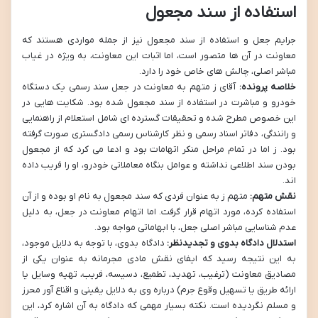
استفاده از سند مجعول
جرایم جعل و استفاده از سند مجعول نیز از جمله مواردی هستند که
معاونت در آن ها متصور است، اما اثبات این معاونت، به ویژه در غیاب
مباشر اصلی، چالش های خاص خود را دارد.
خلاصه پرونده:
آقای ز متهم به معاونت در جعل سند رسمی یک دستگاه
خودرو و مباشرت در استفاده از سند مجعول شده بود. شکایت هایی در
این خصوص مطرح شده و تحقیقات گسترده ای شامل استعلام از راهنمایی
و رانندگی، دفاتر اسناد رسمی و نظر کارشناس رسمی دادگستری صورت گرفته
بود. ز اما در تمام مراحل منکر اتهامات بود و ادعا می کرد که از مجعول
بودن سند اطلاعی نداشته و عوامل بنگاه معاملاتی خودرو، او را فریب داده
اند.
نقش متهم:
متهم ز به عنوان فردی که سند مجعول به نام او بوده و از آن
استفاده کرده، مورد اتهام قرار گرفت. اما اتهام معاونت در جعل، به دلیل
عدم شناسایی مباشر اصلی جعل، با ابهاماتی مواجه بود.
استدلال دادگاه بدوی و تجدیدنظر:
دادگاه بدوی، با توجه به دلایل موجود،
به این نتیجه رسید که ایفای نقش مادی مجرمانه به عنوان یکی از
مصادیق معاونت (ترغیب، تهدید، تطمیع، دسیسه، فریب، تهیه وسایل یا
ارائه طریق یا تسهیل وقوع جرم) درباره وی به دلایل یقینی و اقناع آور محرز
و مسلم نگردیده است. نکته بسیار مهمی که دادگاه به آن اشاره کرد، این