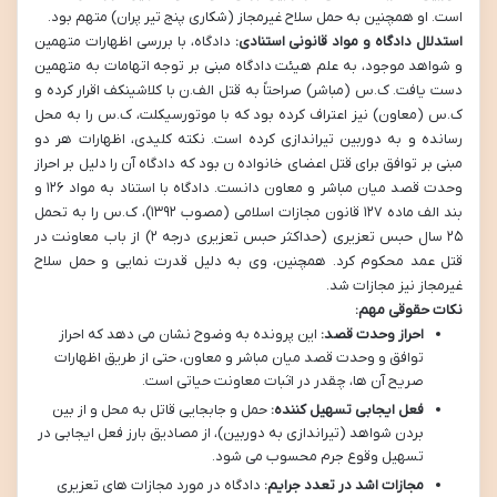
است. او همچنین به حمل سلاح غیرمجاز (شکاری پنج تیر پران) متهم بود.
استدلال دادگاه و مواد قانونی استنادی:
دادگاه، با بررسی اظهارات متهمین
و شواهد موجود، به علم هیئت دادگاه مبنی بر توجه اتهامات به متهمین
دست یافت. ک.س (مباشر) صراحتاً به قتل الف.ن با کلاشینکف اقرار کرده و
ک.س (معاون) نیز اعتراف کرده بود که با موتورسیکلت، ک.س را به محل
رسانده و به دوربین تیراندازی کرده است. نکته کلیدی، اظهارات هر دو
مبنی بر توافق برای قتل اعضای خانواده ن بود که دادگاه آن را دلیل بر احراز
وحدت قصد میان مباشر و معاون دانست. دادگاه با استناد به مواد ۱۲۶ و
بند الف ماده ۱۲۷ قانون مجازات اسلامی (مصوب ۱۳۹۲)، ک.س را به تحمل
۲۵ سال حبس تعزیری (حداکثر حبس تعزیری درجه ۲) از باب معاونت در
قتل عمد محکوم کرد. همچنین، وی به دلیل قدرت نمایی و حمل سلاح
غیرمجاز نیز مجازات شد.
نکات حقوقی مهم:
احراز وحدت قصد:
این پرونده به وضوح نشان می دهد که احراز
توافق و وحدت قصد میان مباشر و معاون، حتی از طریق اظهارات
صریح آن ها، چقدر در اثبات معاونت حیاتی است.
فعل ایجابی تسهیل کننده:
حمل و جابجایی قاتل به محل و از بین
بردن شواهد (تیراندازی به دوربین)، از مصادیق بارز فعل ایجابی در
تسهیل وقوع جرم محسوب می شود.
مجازات اشد در تعدد جرایم:
دادگاه در مورد مجازات های تعزیری