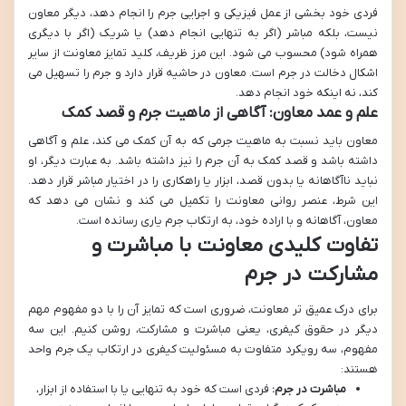
فردی خود بخشی از عمل فیزیکی و اجرایی جرم را انجام دهد، دیگر معاون
نیست، بلکه مباشر (اگر به تنهایی انجام دهد) یا شریک (اگر با دیگری
همراه شود) محسوب می شود. این مرز ظریف، کلید تمایز معاونت از سایر
اشکال دخالت در جرم است. معاون در حاشیه قرار دارد و جرم را تسهیل می
کند، نه اینکه خود انجام دهد.
علم و عمد معاون: آگاهی از ماهیت جرم و قصد کمک
معاون باید نسبت به ماهیت جرمی که به آن کمک می کند، علم و آگاهی
داشته باشد و قصد کمک به آن جرم را نیز داشته باشد. به عبارت دیگر، او
نباید ناآگاهانه یا بدون قصد، ابزار یا راهکاری را در اختیار مباشر قرار دهد.
این شرط، عنصر روانی معاونت را تکمیل می کند و نشان می دهد که
معاون، آگاهانه و با اراده خود، به ارتکاب جرم یاری رسانده است.
تفاوت کلیدی معاونت با مباشرت و
مشارکت در جرم
برای درک عمیق تر معاونت، ضروری است که تمایز آن را با دو مفهوم مهم
دیگر در حقوق کیفری، یعنی مباشرت و مشارکت، روشن کنیم. این سه
مفهوم، سه رویکرد متفاوت به مسئولیت کیفری در ارتکاب یک جرم واحد
هستند:
مباشرت در جرم:
فردی است که خود به تنهایی یا با استفاده از ابزار،