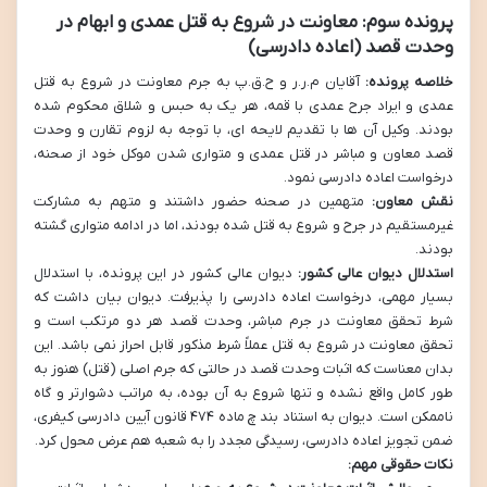
پرونده سوم: معاونت در شروع به قتل عمدی و ابهام در
وحدت قصد (اعاده دادرسی)
خلاصه پرونده:
آقایان م.ر.ر و ح.ق.پ به جرم معاونت در شروع به قتل
عمدی و ایراد جرح عمدی با قمه، هر یک به حبس و شلاق محکوم شده
بودند. وکیل آن ها با تقدیم لایحه ای، با توجه به لزوم تقارن و وحدت
قصد معاون و مباشر در قتل عمدی و متواری شدن موکل خود از صحنه،
درخواست اعاده دادرسی نمود.
نقش معاون:
متهمین در صحنه حضور داشتند و متهم به مشارکت
غیرمستقیم در جرح و شروع به قتل شده بودند، اما در ادامه متواری گشته
بودند.
استدلال دیوان عالی کشور:
دیوان عالی کشور در این پرونده، با استدلال
بسیار مهمی، درخواست اعاده دادرسی را پذیرفت. دیوان بیان داشت که
شرط تحقق معاونت در جرم مباشر، وحدت قصد هر دو مرتکب است و
تحقق معاونت در شروع به قتل عملاً شرط مذکور قابل احراز نمی باشد. این
بدان معناست که اثبات وحدت قصد در حالتی که جرم اصلی (قتل) هنوز به
طور کامل واقع نشده و تنها شروع به آن بوده، به مراتب دشوارتر و گاه
ناممکن است. دیوان به استناد بند چ ماده ۴۷۴ قانون آیین دادرسی کیفری،
ضمن تجویز اعاده دادرسی، رسیدگی مجدد را به شعبه هم عرض محول کرد.
نکات حقوقی مهم: