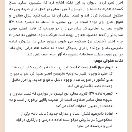
احراز نمی گردد. دیوان به این نکته اشاره کرد که متهمین اصلی، سلاح
کشنده همراه نداشته و از کپسول آتش نشانی در محل برای ضربه زدن به
مقتول استفاده کرده اند و قصد اصلی آن ها سرقت کلید منزل مقتول و
اموال منزل وی بوده است. بر این اساس، با استناد به تبصره ماده ۱۲۷
قانون مجازات اسلامی، که بیان می دارد در صورتی که فاعل اصلی جرمی
شدیدتر از آنچه مقصود معاون بوده است مرتکب شود، معاون به مجازات
جرم اخف (خفیف تر) محکوم می شود، دیوان حکم به پذیرش اعاده
دادرسی داد و پرونده را برای رسیدگی مجدد به شعبه هم عرض ارجاع داد.
در این مورد، سرقت مسلحانه مقرون به آزار، جرم اخف تلقی شد.
نکات حقوقی مهم:
لزوم احراز قاطع وحدت قصد:
این پرونده به روشنی نشان می دهد
که حتی با وجود اظهارات اولیه متهمین اصلی علیه فرد سوم، دیوان
عالی کشور در صورت عدم وجود دلایل قاطع و جدید، بر احراز دقیق
وحدت قصد پافشاری می کند.
تبصره ماده ۱۲۷:
کاربرد عملی این تبصره در مواردی که قصد معاون و
نتیجه عمل مباشر متفاوت است، از اهمیت بالایی برخوردار است و به
عدالت در تعیین مجازات کمک می کند.
اعاده دادرسی:
نقش اسناد و مدارک جدید (مانند نامه یکی از
محکومین) در پذیرش درخواست اعاده دادرسی و بازنگری در آراء
قبلی را برجسته می سازد.