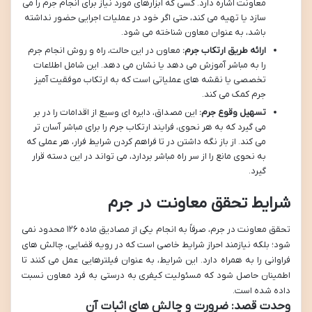
معاونت اشاره دارد. کسی که ابزارهای مورد نیاز برای انجام جرم را می
سازد یا تهیه می کند، حتی اگر خود در عملیات اجرایی حضور نداشته
باشد، به عنوان معاون شناخته می شود.
ارائه طریق ارتکاب جرم:
معاون در این حالت، راه و روش انجام جرم
را به مباشر آموزش می دهد یا نشان می دهد. این شامل اطلاعات
تخصصی یا نقشه های عملیاتی است که به ارتکاب موفقیت آمیز
جرم کمک می کند.
تسهیل وقوع جرم:
این مصداق، دایره ای وسیع از اقدامات را در بر
می گیرد که به هر نحوی، فرایند ارتکاب جرم را برای مباشر آسان تر
می کند. از باز نگه داشتن در تا فراهم کردن شرایط فرار، هر عملی که
به نحوی مانع را از سر راه مباشر بردارد، می تواند در این دسته قرار
گیرد.
شرایط تحقق معاونت در جرم
تحقق معاونت در جرم، صرفاً به انجام یکی از مصادیق ماده ۱۲۶ محدود نمی
شود؛ بلکه نیازمند احراز شرایط خاصی است که در رویه قضایی، چالش های
فراوانی را به همراه دارد. این شرایط، به عنوان فیلترهایی عمل می کنند تا
اطمینان حاصل شود که مسئولیت کیفری به درستی به فرد معاون نسبت
داده شده است.
وحدت قصد: ضرورت و چالش های اثبات آن