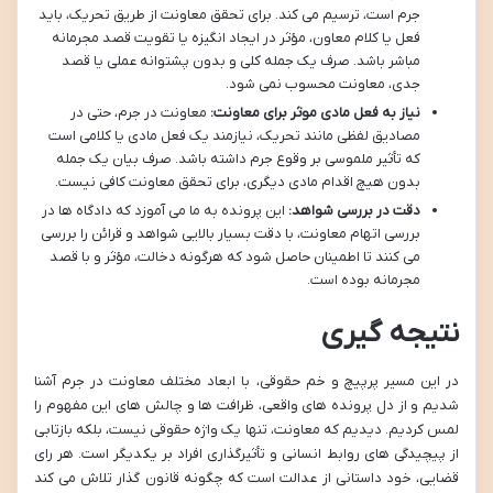
جرم است، ترسیم می کند. برای تحقق معاونت از طریق تحریک، باید
فعل یا کلام معاون، مؤثر در ایجاد انگیزه یا تقویت قصد مجرمانه
مباشر باشد. صرف یک جمله کلی و بدون پشتوانه عملی یا قصد
جدی، معاونت محسوب نمی شود.
نیاز به فعل مادی موثر برای معاونت:
معاونت در جرم، حتی در
مصادیق لفظی مانند تحریک، نیازمند یک فعل مادی یا کلامی است
که تأثیر ملموسی بر وقوع جرم داشته باشد. صرف بیان یک جمله
بدون هیچ اقدام مادی دیگری، برای تحقق معاونت کافی نیست.
دقت در بررسی شواهد:
این پرونده به ما می آموزد که دادگاه ها در
بررسی اتهام معاونت، با دقت بسیار بالایی شواهد و قرائن را بررسی
می کنند تا اطمینان حاصل شود که هرگونه دخالت، مؤثر و با قصد
مجرمانه بوده است.
نتیجه گیری
در این مسیر پرپیچ و خم حقوقی، با ابعاد مختلف معاونت در جرم آشنا
شدیم و از دل پرونده های واقعی، ظرافت ها و چالش های این مفهوم را
لمس کردیم. دیدیم که معاونت، تنها یک واژه حقوقی نیست، بلکه بازتابی
از پیچیدگی های روابط انسانی و تأثیرگذاری افراد بر یکدیگر است. هر رای
قضایی، خود داستانی از عدالت است که چگونه قانون گذار تلاش می کند