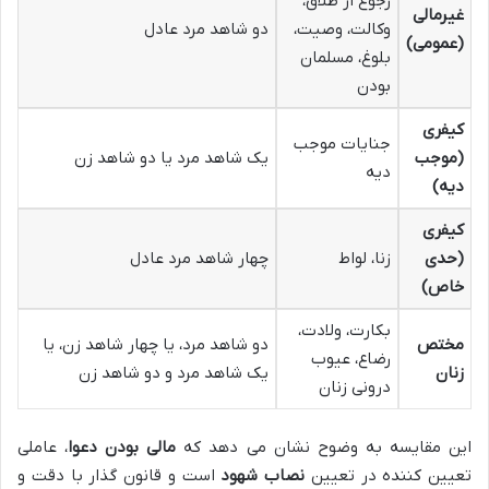
رجوع از طلاق،
غیرمالی
وکالت، وصیت،
دو شاهد مرد عادل
(عمومی)
بلوغ، مسلمان
بودن
کیفری
جنایات موجب
(موجب
یک شاهد مرد یا دو شاهد زن
دیه
دیه)
کیفری
(حدی
زنا، لواط
چهار شاهد مرد عادل
خاص)
بکارت، ولادت،
مختص
دو شاهد مرد، یا چهار شاهد زن، یا
رضاع، عیوب
زنان
یک شاهد مرد و دو شاهد زن
درونی زنان
این مقایسه به وضوح نشان می دهد که
مالی بودن دعوا
، عاملی
تعیین کننده در تعیین
نصاب شهود
است و قانون گذار با دقت و