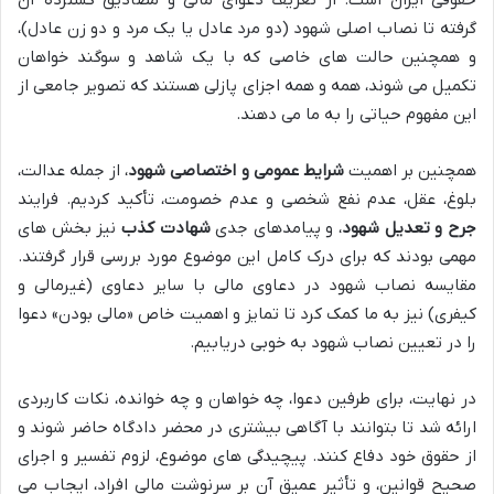
گرفته تا نصاب اصلی شهود (دو مرد عادل یا یک مرد و دو زن عادل)،
و همچنین حالت های خاصی که با یک شاهد و سوگند خواهان
تکمیل می شوند، همه و همه اجزای پازلی هستند که تصویر جامعی از
این مفهوم حیاتی را به ما می دهند.
همچنین بر اهمیت
شرایط عمومی و اختصاصی شهود
، از جمله عدالت،
بلوغ، عقل، عدم نفع شخصی و عدم خصومت، تأکید کردیم. فرایند
جرح و تعدیل شهود
، و پیامدهای جدی
شهادت کذب
نیز بخش های
مهمی بودند که برای درک کامل این موضوع مورد بررسی قرار گرفتند.
مقایسه نصاب شهود در دعاوی مالی با سایر دعاوی (غیرمالی و
کیفری) نیز به ما کمک کرد تا تمایز و اهمیت خاص «مالی بودن» دعوا
را در تعیین نصاب شهود به خوبی دریابیم.
در نهایت، برای طرفین دعوا، چه خواهان و چه خوانده، نکات کاربردی
ارائه شد تا بتوانند با آگاهی بیشتری در محضر دادگاه حاضر شوند و
از حقوق خود دفاع کنند. پیچیدگی های موضوع، لزوم تفسیر و اجرای
صحیح قوانین، و تأثیر عمیق آن بر سرنوشت مالی افراد، ایجاب می