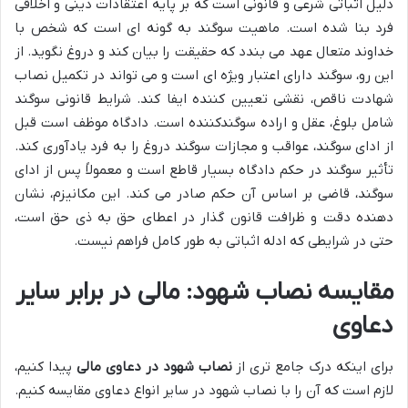
دلیل اثباتی شرعی و قانونی است که بر پایه اعتقادات دینی و اخلاقی
فرد بنا شده است. ماهیت سوگند به گونه ای است که شخص با
خداوند متعال عهد می بندد که حقیقت را بیان کند و دروغ نگوید. از
این رو، سوگند دارای اعتبار ویژه ای است و می تواند در تکمیل نصاب
شهادت ناقص، نقشی تعیین کننده ایفا کند. شرایط قانونی سوگند
شامل بلوغ، عقل و اراده سوگندکننده است. دادگاه موظف است قبل
از ادای سوگند، عواقب و مجازات سوگند دروغ را به فرد یادآوری کند.
تأثیر سوگند در حکم دادگاه بسیار قاطع است و معمولاً پس از ادای
سوگند، قاضی بر اساس آن حکم صادر می کند. این مکانیزم، نشان
دهنده دقت و ظرافت قانون گذار در اعطای حق به ذی حق است،
حتی در شرایطی که ادله اثباتی به طور کامل فراهم نیست.
مقایسه نصاب شهود: مالی در برابر سایر
دعاوی
برای اینکه درک جامع تری از
نصاب شهود در دعاوی مالی
پیدا کنیم،
لازم است که آن را با نصاب شهود در سایر انواع دعاوی مقایسه کنیم.