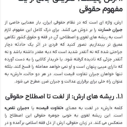
مفهوم حقوقی
ارش، واژه ای است که در نظام حقوقی ایران، بار معنایی خاصی از
جبران خسارت
را بر دوش می کشد. برای درک کامل این مفهوم، لازم
است به ریشه های لغوی و اصطلاحی آن در فقه و حقوق کشور نگاهی
عمیق تر بیندازیم. تصور کنید که فردی در اثر یک حادثه دچار
جراحتی شده که نه آنقدر شدید است که دیه مقدر داشته باشد و نه
آنقدر جزئی که نادیده گرفته شود. یا خریدار کالایی را به دست آورده
که دارای عیبی پنهان است و او نمی خواهد معامله را فسخ کند، بلکه
تنها خواهان جبران تفاوت قیمت است. در هر دو حالت، «ارش» به
عنوان راه حلی برای برقراری عدالت و جبران ضرر، مطرح می شود.
۱.۱. ریشه های ارش: از لغت تا اصطلاح حقوقی
کلمه «ارش» در لغت به معنای
«تفاوت قیمت»
یا
«جبران نقص»
است. این ریشه لغوی به خوبی جوهره حقوقی این اصطلاح را
منعکس می کند. در زبان حقوقی، ارش از دل فقه اسلامی برآمده و در