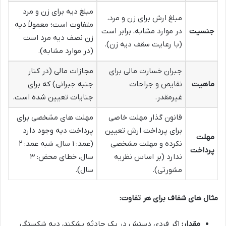
مبلغ دیه برای زن و مرد
مبلغ ارش برای زن و مرد،
متفاوت است؛ معمولاً دیه
جنسیت
در موارد مشابه، برابر است
زن نصف دیه مرد است
(با رعایت سقف دیه زن).
(در موارد مشابه).
جبران خسارت مالی برای
مجازات مالی (در کنار
ماهیت
نقایص و جراحات
جنبه جبرانی) که برای
غیرمقدر.
جنایات تعیین شده است.
قانون گذار مهلت خاصی
مهلت های مشخصی برای
برای پرداخت ارش تعیین
پرداخت دیه وجود دارد
مهلت
نکرده و مهلت مشخصی
(عمد: ۱ سال، شبه عمد: ۲
پرداخت
ندارد (بر اساس نظریه
سال، خطای محض: ۳
مشورتی).
سال).
مثال های شفاف برای هر تفاوت:
مقدار:
اگر فردی دستش در یک حادثه بشکند، دیه شکستگی