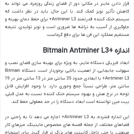
قرار دادن ماینر در مکانی دور از فضای زندگی روزمره، می تواند به
کاهش تأثیر نویز کمک کند. با این حال، باید در نظر داشت که
سیستم خنک کننده قدرتمند Antminer L3+ برای حفظ دمای بهینه و
جلوگیری از آسیب به تراشه ها ضروری است و نویز تولیدی، نتیجه
مستقیم عملکرد این فن ها برای دفع گرماست.
اندازه +Bitmain Antminer L3
ابعاد فیزیکی دستگاه ماینر، به ویژه برای بهینه سازی فضای نصب و
سهولت جابجایی، از اهمیت بالایی برخوردار است. دستگاه Bitmain
Antminer L3+ با ابعادی حدود 35 سانتی متر در 13 سانتی متر در 19
سانتی متر، طراحی نسبتاً جمع وجوری دارد. با وجود افزایش قابل
توجه در نرخ هش و بهبود سیستم خنک کننده نسبت به مدل قبلی،
بیت مین توانسته است ابعاد دستگاه را در حد معقولی حفظ کند.
این اندازه فشرده، به Antminer L3+ اجازه می دهد تا به راحتی در
فضاهای مختلف، از جمله قفسه های مخصوص ماینینگ، میزهای کار
صنعتی، یا حتی داخل کابینت های بزرگ تر قرار گیرد. برای استخراج