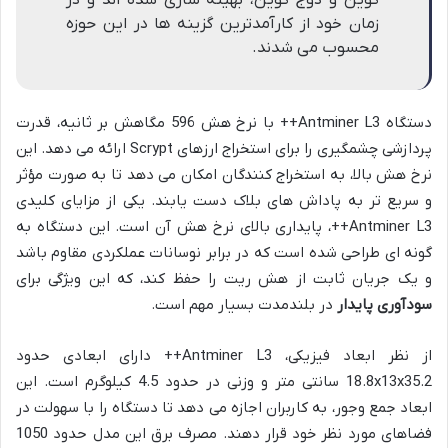
زمان خود از کارآمدترین گزینه ها در این حوزه
محسوب می شدند.
دستگاه Antminer L3++ با نرخ هش 596 مگاهش بر ثانیه، قدرت
پردازشی چشمگیری را برای استخراج ارزهای Scrypt ارائه می دهد. این
نرخ هش بالا، به استخراج کنندگان امکان می دهد تا به صورت مؤثر
و سریع تر به پاداش های بلاک دست یابند. یکی از مزایای کلیدی
Antminer L3++، پایداری بالای نرخ هش آن است. این دستگاه به
گونه ای طراحی شده است که در برابر نوسانات عملکردی مقاوم باشد
و یک جریان ثابت از هش ریت را حفظ کند، که این ویژگی برای
سودآوری پایدار
در بلندمدت بسیار مهم است.
از نظر ابعاد فیزیکی، Antminer L3++ دارای ابعادی حدود
18.8x13x35.2 سانتی متر و وزنی در حدود 4.5 کیلوگرم است. این
ابعاد جمع وجور، به کاربران اجازه می دهد تا دستگاه را با سهولت در
فضاهای مورد نظر خود قرار دهند. مصرف برق این مدل حدود 1050