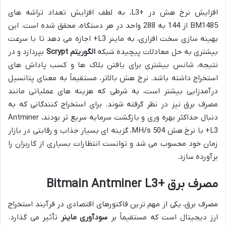
افزایش نرخ هش در +L3، به لطف افزایش تعداد تراشه های
BM1485 از 144 به 288 واحد در هر دستگاه، محقق شده است. این
بهینه سازی سخت افزاری، به ماینر L3+ اجازه می دهد تا با سرعت
بیشتری به حل معادلات پیچیده شبکه
الگوریتم Scrypt
بپردازد و در
نتیجه، شانس بیشتری برای یافتن بلاک ها و کسب پاداش های
استخراج داشته باشد. نرخ هش بالاتر، مستقیماً به معنای پتانسیل
درآمدزایی بیشتر است، به شرطی که هزینه های عملیاتی مانند
مصرف برق نیز در نظر گرفته شوند. برای استخراج کنندگانی که به
دنبال حداکثر بهره وری و بازگشت سرمایه سریع تر بودند، Antminer
L3+ با نرخ هش 504 MH/s، گزینه ای بسیار جذاب و رقابتی در بازار
زمان خود محسوب می شد و توانست انتظارات بسیاری از کاربران را
برآورده سازد.
مصرف برق +Bitmain Antminer L3
مصرف برق، یکی از مهم ترین فاکتورهای اقتصادی در فرآیند استخراج
ارز دیجیتال است که مستقیماً بر
سودآوری ماینر
تأثیر می گذارد.