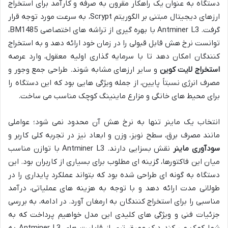
دستگاه به عنوان یک راهکار مقرون به صرفه و کارآمد برای استخراج
ارزهای دیجیتال مبتنی بر الگوریتم Scrypt، به سرعت مورد توجه قرار
گرفت. Antminer L3 با بهره گیری از تراشه های اختصاصی BM1485،
توانست نرخ هش قابل قبولی را در زمان خود ارائه دهد و به استخراج
کنندگان امکان دهد تا با سرمایه گذاری اولیه معقول، وارد عرصه
استخراج لایت کوین
و سایر ارزهای مشابه شوند. طراحی جمع وجور و
مصرف انرژی نسبتاً پایین، از جمله ویژگی هایی بود که این دستگاه را
برای محیط های خانگی و مزارع ماینینگ کوچک مناسب می ساخت.
انتخاب یک ماینر تنها به نرخ هش آن محدود نمی شود؛ عواملی
مانند مصرف برق، سطح نویز، وزن و ابعاد نیز در تجربه کلی کاربر و
سودآوری ماینر
نقش بسزایی دارند. Antminer L3 با توازن مناسب
میان این فاکتورها، گزینه ای مطلوب برای بسیاری از کاربران بود. این
دستگاه به گونه ای طراحی شده بود که بتواند عملکرد پایداری را در
طولانی مدت ارائه دهد و با توجه به هزینه های عملیاتی، درآمد
مناسبی را برای استخراج کنندگان به ارمغان آورد. در ادامه، به بررسی
جزئیات فنی و ویژگی های کلیدی این مدل خواهیم پرداخت که به
شما کمک می کند درک عمیق تری از قابلیت های Antminer L3 به