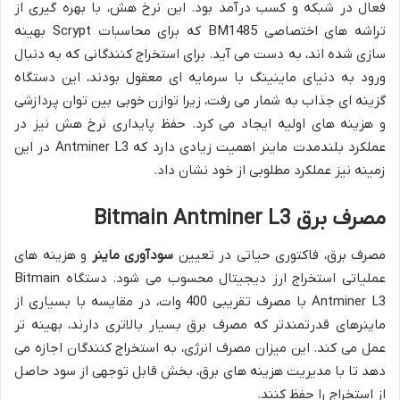
فعال در شبکه و کسب درآمد بود. این نرخ هش، با بهره گیری از
تراشه های اختصاصی BM1485 که برای محاسبات Scrypt بهینه
سازی شده اند، به دست می آید. برای استخراج کنندگانی که به دنبال
ورود به دنیای ماینینگ با سرمایه ای معقول بودند، این دستگاه
گزینه ای جذاب به شمار می رفت، زیرا توازن خوبی بین توان پردازشی
و هزینه های اولیه ایجاد می کرد. حفظ پایداری نرخ هش نیز در
عملکرد بلندمدت ماینر اهمیت زیادی دارد که Antminer L3 در این
زمینه نیز عملکرد مطلوبی از خود نشان داد.
مصرف برق Bitmain Antminer L3
مصرف برق، فاکتوری حیاتی در تعیین
سودآوری ماینر
و هزینه های
عملیاتی استخراج ارز دیجیتال محسوب می شود. دستگاه Bitmain
Antminer L3 با مصرف تقریبی 400 وات، در مقایسه با بسیاری از
ماینرهای قدرتمندتر که مصرف برق بسیار بالاتری دارند، بهینه تر
عمل می کند. این میزان مصرف انرژی، به استخراج کنندگان اجازه می
دهد تا با مدیریت هزینه های برق، بخش قابل توجهی از سود حاصل
از استخراج را حفظ کنند.