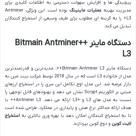
پیچیدگی ها و افزایش سهولت دسترسی به اطلاعات کلیدی برای
مدیریت بهینه
عملیات ماینینگ
بوده است. این ویژگی، Antminer
L3+ را به گزینه ای مطلوب برای طیف وسیعی از استخراج کنندگان
تبدیل می کند.
دستگاه ماینر ++Bitmain Antminer
L3
دستگاه ماینر Bitmain Antminer L3++، جدیدترین و قدرتمندترین
مدل از خانواده L3 است که در سال 2018 توسط شرکت بیت مین به
بازار عرضه شد. این مدل، اوج تکامل این سری را در استخراج ارزهای
مبتنی بر الگوریتم Scrypt نشان می دهد و بهبودهای قابل توجهی را
نسبت به مدل های L3 و +L3 ارائه می دهد. Antminer L3++ با
هدف ارائه حداکثر نرخ هش و پایداری در عملکرد، طراحی شده است
تا به استخراج کنندگان امکان دهد با بهره وری بالاتری به
استخراج
لایت کوین
و دوج کوین بپردازند.