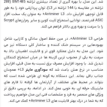
شد. این مدل، با بهره گیری از تعداد بیشتری تراشه BM1485 (288
تراشه در مقایسه با 144 تراشه در L3)، توان پردازشی خود را به طور
قابل توجهی افزایش داد. Antminer L3+ به عنوان یک سخت افزار
ASIC قدرتمند، توانایی استخراج لایت کوین و سایر رمزارزهای Scrypt
را با سرعت و بهره وری بالاتر فراهم می کند.
طراحی Antminer L3+، در عین حفظ اصول سادگی و کارایی، شامل
بهبودهایی در سیستم خنک کننده و ساختار کلی دستگاه نیز می
شود. این مدل به دلیل عملکرد قوی تر و قابلیت اطمینان بالا، به
سرعت به یکی از محبوب ترین گزینه ها در میان استخراج کنندگان
تبدیل شد. با وجود افزایش مصرف برق نسبت به مدل قبلی، افزایش
متناسب در نرخ هش باعث شد که
سودآوری ماینر
L3+ همچنان
جذاب باقی بماند. این دستگاه به گونه ای طراحی شده است که
بتواند در محیط های مختلف، از آپارتمان ها گرفته تا فارم های
ماینینگ حرفه ای، به خوبی عمل کند. در ادامه، به بررسی دقیق تر
ویژگی های منحصر به فرد و مشخصات فنی این مدل خواهیم پرداخت
که به شما در درک بهتر قابلیت های Antminer L3+ کمک می کند.