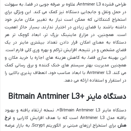
طراحی فشرده Antminer L3، علاوه بر صرفه جویی در فضا، به سهولت
در حمل ونقل و جابجایی دستگاه نیز کمک می کند. این ویژگی برای
استخراج کنندگانی که ممکن است نیاز به تغییر مکان ماینر خود
داشته باشند یا فضای زیادی در اختیار ندارند، بسیار حائز اهمیت
است. همچنین، در مزارع ماینینگ بزرگ تر، ابعاد کوچک تر هر
دستگاه به معنای امکان قرار دادن تعداد بیشتری ماینر در یک
فضای مشخص و در نتیجه، افزایش تراکم و بهره وری کلی فارم است.
این بهینه سازی فضا، به کاهش هزینه های اجاره یا خرید مکان و
همچنین مدیریت بهتر سیستم های خنک کننده و برق رسانی کمک
می کند. Antminer L3 با ابعاد مناسب خود، انعطاف پذیری بالایی را
در استقرار و استفاده ارائه می دهد.
دستگاه ماینر +Bitmain Antminer L3
دستگاه ماینر Bitmain Antminer L3+، نسخه ارتقاء یافته و بهبود
یافته مدل Antminer L3 است که با هدف افزایش کارایی و
نرخ
هش
برای استخراج ارزهای مبتنی بر الگوریتم Scrypt، به بازار عرضه