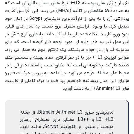
یکی از ویژگی های برجسته L3++، نرخ هش بسیار بالای آن است که
به حدود 596 مگاهش بر ثانیه (MH/s) می رسد. این افزایش قدرت
پردازشی، آن را به یکی از کارآمدترین ماینرهای Scrypt در زمان خود
تبدیل کرد. با وجود افزایش مصرف برق نسبت به مدل های قبلی،
بهره وری کلی دستگاه همچنان بالا باقی ماند. پایداری نرخ هش در
این مدل نیز به طور ویژه ای مورد توجه قرار گرفته است، که برای
سرمایه گذاران در حوزه ماینینگ، یک فاکتور مهم به شمار می رود.
طراحی فیزیکی L3++ نیز با در نظر گرفتن ابعاد بهینه و سیستم خنک
کننده کارآمد، به گونه ای است که امکان نصب و استفاده از آن را در
محیط های مختلف فراهم می آورد. در ادامه، به بررسی جزئیات فنی و
مزایای این مدل پیشرفته خواهیم پرداخت تا درک کاملی از قابلیت
های Antminer L3++ به دست آورید.
ماینرهای سری Bitmain Antminer L3، از جمله
L3، +L3 و ++L3، همگی برای استخراج ارزهای
دیجیتال مبتنی بر الگوریتم Scrypt، مانند لایت
کوین و دوج کوین، بهینه سازی شده اند و در