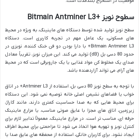
موفقیت در استخراج بلندمدت است.
سطوح نویز +Bitmain Antminer L3
سطح نویز تولید شده توسط دستگاه های ماینینگ، به ویژه در محیط
های مسکونی، یک عامل مهم در تجربه کاربری است. دستگاه
Bitmain Antminer L3+ با دارا بودن دو فن خنک کننده، نویزی در
حدود 80 دسی بل (dB) تولید می کند. این میزان نویز، تقریباً معادل
صدای یک مخلوط کن مواد غذایی یا یک جاروبرقی است که در محیط
های آرام، می تواند آزاردهنده باشد.
با توجه به سطح نویز 80 دسی بل، استفاده از Antminer L3+ در اتاق
خواب یا فضاهای نشیمن اصلی خانه توصیه نمی شود. این دستگاه
برای محیط هایی که به صدا حساسیت کمتری دارند، مانند گاراژ،
زیرزمین، اتاق های مجزا با عایق صوتی مناسب، یا مزارع ماینینگ
حرفه ای، مناسب تر است. در مزارع ماینینگ، معمولاً تدابیر لازم برای
کنترل نویز و تهویه هوا اتخاذ می شود تا مزاحمتی برای محیط اطراف
ایجاد نشود. برای کاربران خانگی، استفاده از محفظه های عایق صدا یا