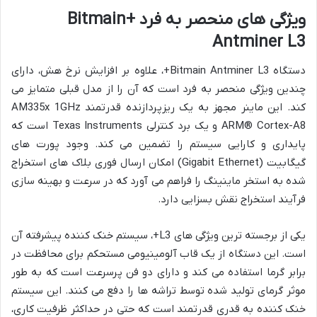
ویژگی های منحصر به فرد +Bitmain
Antminer L3
دستگاه Bitmain Antminer L3+، علاوه بر افزایش نرخ هش، دارای
چندین ویژگی منحصر به فرد است که آن را از مدل قبلی متمایز می
کند. این ماینر مجهز به یک ریزپردازنده قدرتمند AM335x 1GHz
ARM® Cortex-A8 و یک برد کنترلی Texas Instruments است که
پایداری و کارایی سیستم را تضمین می کند. وجود پورت های
گیگابیت (Gigabit Ethernet) امکان ارسال فوری بلاک های استخراج
شده به استخر ماینینگ را فراهم می آورد که در سرعت و بهینه سازی
فرآیند استخراج نقش بسزایی دارد.
یکی از برجسته ترین ویژگی های L3+، سیستم خنک کننده پیشرفته آن
است. این دستگاه از یک قاب آلومینیومی مستحکم برای محافظت در
برابر گرما استفاده می کند و دارای دو فن پرسرعت است که به طور
موثر گرمای تولید شده توسط تراشه ها را دفع می کنند. این سیستم
خنک کننده به قدری قدرتمند است که حتی در حداکثر ظرفیت کاری،