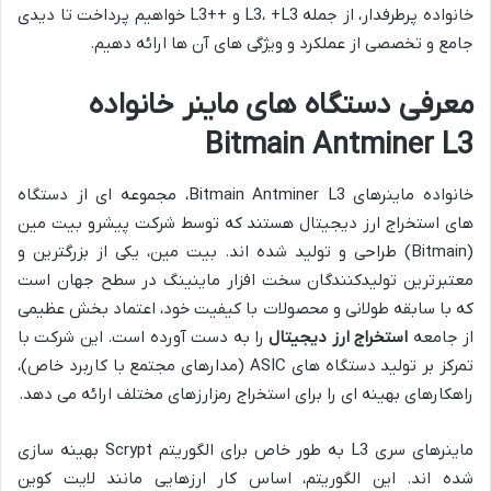
خانواده پرطرفدار، از جمله L3، +L3 و ++L3 خواهیم پرداخت تا دیدی
جامع و تخصصی از عملکرد و ویژگی های آن ها ارائه دهیم.
معرفی دستگاه های ماینر خانواده
Bitmain Antminer L3
خانواده ماینرهای Bitmain Antminer L3، مجموعه ای از دستگاه
های استخراج ارز دیجیتال هستند که توسط شرکت پیشرو بیت مین
(Bitmain) طراحی و تولید شده اند. بیت مین، یکی از بزرگترین و
معتبرترین تولیدکنندگان سخت افزار ماینینگ در سطح جهان است
که با سابقه طولانی و محصولات با کیفیت خود، اعتماد بخش عظیمی
از جامعه
استخراج ارز دیجیتال
را به دست آورده است. این شرکت با
تمرکز بر تولید دستگاه های ASIC (مدارهای مجتمع با کاربرد خاص)،
راهکارهای بهینه ای را برای استخراج رمزارزهای مختلف ارائه می دهد.
ماینرهای سری L3 به طور خاص برای الگوریتم Scrypt بهینه سازی
شده اند. این الگوریتم، اساس کار ارزهایی مانند لایت کوین