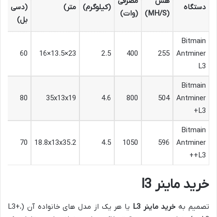
هش
مصرفی
دستگاه
(کیلوگرم)
متر)
(دسی
(MH/S)
(وات)
بل)
Bitmain
60
23×13.5×16
2.5
400
255
Antminer
L3
Bitmain
80
35x13x19
4.6
800
504
Antminer
L3+
Bitmain
70
18.8x13x35.2
4.5
1050
596
Antminer
L3++
خرید ماینر l3
تصمیم به
خرید ماینر L3
یا هر یک از مدل های خانواده آن (L3+،