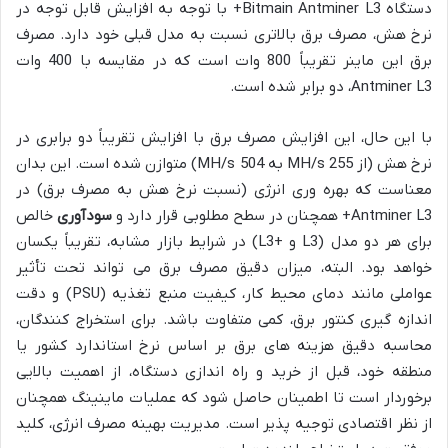
دستگاه Bitmain Antminer L3+ با توجه به افزایش قابل توجه در
نرخ هش، مصرف برق بالاتری نسبت به مدل قبلی خود دارد. مصرف
برق این ماینر تقریباً 800 وات است که در مقایسه با 400 وات
Antminer L3، دو برابر شده است.
با این حال، این افزایش مصرف برق با افزایش تقریباً دو برابری در
نرخ هش (از 255 MH/s به 504 MH/s) متوازن شده است. این بدان
معناست که بهره وری انرژی (نسبت نرخ هش به مصرف برق) در
Antminer L3+ همچنان در سطح مطلوبی قرار دارد و
سودآوری
خالص
برای هر دو مدل (L3 و +L3) در شرایط بازار مشابه، تقریباً یکسان
خواهد بود. البته، میزان دقیق مصرف برق می تواند تحت تأثیر
عواملی مانند دمای محیط کار، کیفیت منبع تغذیه (PSU) و دقت
اندازه گیری کنتور برق، کمی متفاوت باشد. برای استخراج کنندگان،
محاسبه دقیق هزینه های برق بر اساس نرخ استاندارد کشور یا
منطقه خود، قبل از خرید و راه اندازی دستگاه، از اهمیت بالایی
برخوردار است تا اطمینان حاصل شود که عملیات ماینینگ همچنان
از نظر اقتصادی توجیه پذیر است. مدیریت بهینه مصرف انرژی، کلید