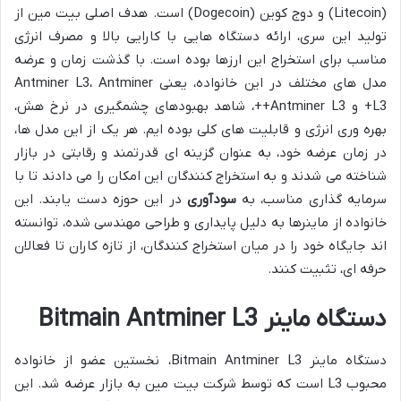
(Litecoin) و دوج کوین (Dogecoin) است. هدف اصلی بیت مین از
تولید این سری، ارائه دستگاه هایی با کارایی بالا و مصرف انرژی
مناسب برای استخراج این ارزها بوده است. با گذشت زمان و عرضه
مدل های مختلف در این خانواده، یعنی Antminer L3، Antminer
L3+ و Antminer L3++، شاهد بهبودهای چشمگیری در نرخ هش،
بهره وری انرژی و قابلیت های کلی بوده ایم. هر یک از این مدل ها،
در زمان عرضه خود، به عنوان گزینه ای قدرتمند و رقابتی در بازار
شناخته می شدند و به استخراج کنندگان این امکان را می دادند تا با
سرمایه گذاری مناسب، به
سودآوری
در این حوزه دست یابند. این
خانواده از ماینرها به دلیل پایداری و طراحی مهندسی شده، توانسته
اند جایگاه خود را در میان استخراج کنندگان، از تازه کاران تا فعالان
حرفه ای، تثبیت کنند.
دستگاه ماینر Bitmain Antminer L3
دستگاه ماینر Bitmain Antminer L3، نخستین عضو از خانواده
محبوب L3 است که توسط شرکت بیت مین به بازار عرضه شد. این