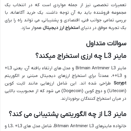
تعمیرات تخصصی نیز از جمله مواردی است که در انتخاب یک
مجموعه فروشنده باید به آن توجه داشت. یک خرید آگاهانه، با
بررسی تمامی جوانب فنی، اقتصادی و پشتیبانی، می تواند راه را برای
یک تجربه موفق در دنیای
استخراج ارز دیجیتال
هموار سازد.
سوالات متداول
ماینر L3 چه ارزی استخراج میکند؟
ماینر Bitmain Antminer L3 و مدل های ارتقاء یافته آن، یعنی L3+
و L3++، عمدتاً برای استخراج ارزهای دیجیتال مبتنی بر الگوریتم
Scrypt
طراحی شده اند. این شامل ارزهایی مانند لایت کوین
(Litecoin) و دوج کوین (Dogecoin) می شود که از محبوبیت بالایی
در میان استخراج کنندگان برخوردارند.
ماینر L3 از چه الگوریتمی پشتیبانی می کند؟
خانواده ماینرهای Bitmain Antminer L3، شامل مدل های L3، +L3 و