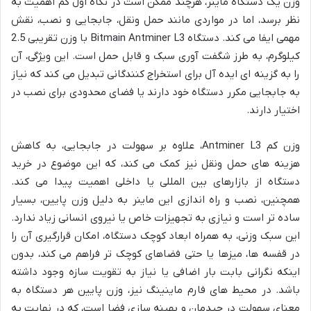
وزن یک دستگاه ماینر، هرچند ممکن است در نگاه اول کم اهمیت به
نظر برسد، اما در مواردی مانند حمل ونقل، جابجایی و نصب، نقش
مهمی ایفا می کند. دستگاه Bitmain Antminer L3 با وزن تقریبی 2.5
کیلوگرم، به طرز شگفت آوری سبک و قابل حمل است. این ویژگی، آن
را به گزینه ای ایده آل برای استخراج کنندگانی تبدیل می کند که نیاز
به جابجایی مکرر دستگاه خود دارند یا فضای محدودی برای نصب در
اختیار دارند.
وزن کم Antminer L3، علاوه بر سهولت در جابجایی، به کاهش
هزینه های حمل ونقل نیز کمک می کند، که این موضوع در خرید
دستگاه از بازارهای بین المللی یا داخلی اهمیت پیدا می کند.
همچنین، نصب و راه اندازی این ماینر به دلیل وزن پایین، بسیار
ساده تر است و نیازی به تجهیزات خاص یا نیروی انسانی زیاد ندارد.
این سبک وزنی، به همراه ابعاد کوچک دستگاه، امکان قرارگیری آن را
در قفسه ها، میزها یا حتی فضاهای کوچک تر فراهم می کند، بدون
اینکه نگرانی بابت بار اضافی یا نیاز به تقویت سازه وجود داشته
باشد. در محیط های فارم ماینینگ نیز، وزن پایین هر دستگاه به
معنای سهولت در چیدمان و بهینه سازی فضا است، که در نهایت به