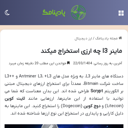
منو
تغی
مجله پادینامگ
/
ارز دیجیتال
ماینر l3 چه ارزی استخراج میکند
آخرین به روز رسانی: 22/03/1404
خواندن این مطلب 20 دقیقه زمان میبرد
دستگاه های ماینر L3، به ویژه مدل های Antminer L3، +L3 و ++L3
ساخت شرکت Bitmain، عمدتاً برای استخراج ارزهای دیجیتال مبتنی
بر الگوریتم
Scrypt
طراحی شده اند. این بدان معناست که شما می
توانید با استفاده از این ماینرها، ارزهایی مانند
لایت کوین
(Litecoin) و
دوج کوین
(Dogecoin) را استخراج کنید. این ماینرها به
دلیل کارایی و پایداری در استخراج این نوع ارزها شناخته شده اند.