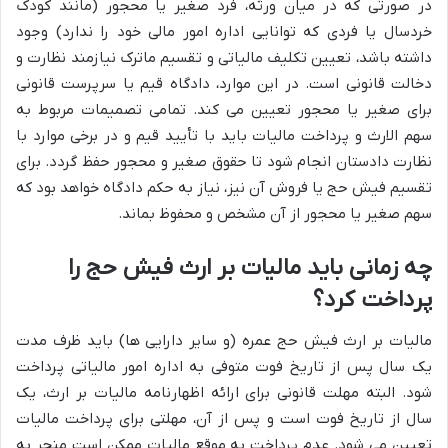
در صورتی که در میان ورثه، فرد صغیر یا محجور (مانند کودک
خردسال یا فردی که توانایی اداره امور مالی خود را ندارد) وجود
داشته باشد، تعیین تکلیف مالیاتی و تقسیم ماترک نیازمند نظارت و
دخالت قانونی است. در این موارد، دادگاه قیم یا سرپرست قانونی
برای صغیر یا محجور تعیین می کند. تمامی تصمیمات مربوط به
سهم الارث و پرداخت مالیات باید با تأیید قیم و در برخی موارد با
نظارت دادستان انجام شود تا حقوق صغیر و محجور حفظ گردد. برای
تقسیم فیش حج یا فروش آن نیز، نیاز به حکم دادگاه خواهد بود که
سهم صغیر یا محجور از آن مشخص و محفوظ بماند.
چه زمانی باید مالیات بر ارث فیش حج را
پرداخت کرد؟
مالیات بر ارث فیش حج عمره (و سایر دارایی ها) باید ظرف مدت
یک سال پس از تاریخ فوت متوفی به اداره امور مالیاتی پرداخت
شود. البته مهلت قانونی برای ارائه اظهارنامه مالیات بر ارث، یک
سال از تاریخ فوت است و پس از آن، مهلتی برای پرداخت مالیات
تعیین می شود. عدم پرداخت به موقع مالیات ممکن است منجر به