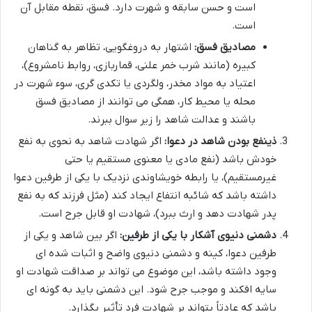
است و حسن سابقه و شهرت دارد. فسق، نقطه مقابل آن
است.
مصادیق فسق:
اشتهار به دروغگویی، تظاهر به گناهان
کبیره (مانند شرب خمر علنی، قماربازی، روابط نامشروع)،
اعتیاد به مواد مخدر، ولگردی یا تکدی گری، سوء شهرت در
محله یا محیط کار، همگی می توانند از مصادیق فسق
باشند و عدالت شاهد را زیر سوال ببرند.
ذینفع بودن شاهد در دعوا:
اگر شهادت شاهد به نحوی به نفع
خودش باشد (نفع مادی یا معنوی مستقیم یا حتی
غیرمستقیم)، یا رابطه خویشاوندی نزدیک با یکی از طرفین دعوا
داشته باشد که شائبه انتفاع ایجاد کند (مثل فرزند که به نفع
پدر شهادت دهد و ارث ببرد)، شهادت او قابل جرح است.
دشمنی دنیوی آشکار با یکی از طرفین:
اگر بین شاهد و یکی از
طرفین دعوا، کینه و دشمنی دنیوی واضح و اثبات شده ای
وجود داشته باشد، این موضوع می تواند بر صداقت شهادت او
سایه افکند و موجب جرح شود. این دشمنی باید به گونه ای
باشد که عادتاً بتواند بر شهادت فرد تأثیر بگذارد.