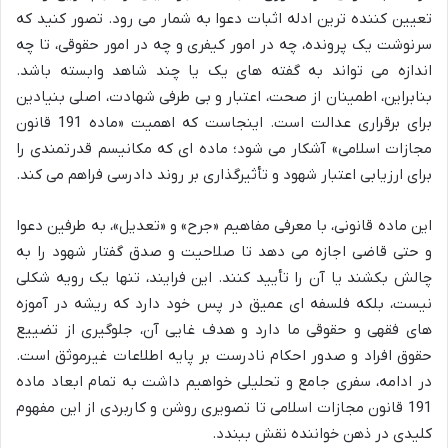
تعیین کننده ترین ادله اثبات دعوا به شمار می رود. تصور کنید که
سرنوشت یک پرونده، چه در امور کیفری و چه در امور حقوقی، تا چه
اندازه می تواند به گفته های یک یا چند شاهد وابسته باشد.
بنابراین، اطمینان از صحت، اعتبار و بی طرفی شهادت، اصلی بنیادین
برای برقراری عدالت است. اینجاست که اهمیت «ماده 191 قانون
مجازات اسلامی» آشکار می شود؛ ماده ای که مکانیسم قدرتمندی را
برای ارزیابی اعتبار شهود و تأثیرگذاری بر روند دادرسی فراهم می کند.
این ماده قانونی، با معرفی مفاهیم «جرح» و «تعدیل»، به طرفین دعوا
و حتی قاضی اجازه می دهد تا صلاحیت و صدق گفتار شهود را به
چالش بکشند یا آن را تأیید کنند. این فرایند، تنها یک رویه شکلی
نیست، بلکه فلسفه ای عمیق در پس خود دارد که ریشه در آموزه
های فقهی و حقوقی ما دارد و هدف غایی آن، جلوگیری از تضییع
حقوق افراد و صدور احکام نادرست بر پایه اطلاعات غیرموثق است.
در ادامه، سفری جامع و تحلیلی خواهیم داشت به تمام ابعاد ماده
191 قانون مجازات اسلامی تا تصویری روشن و کاربردی از این مفهوم
کلیدی در ذهن خواننده نقش ببندد.