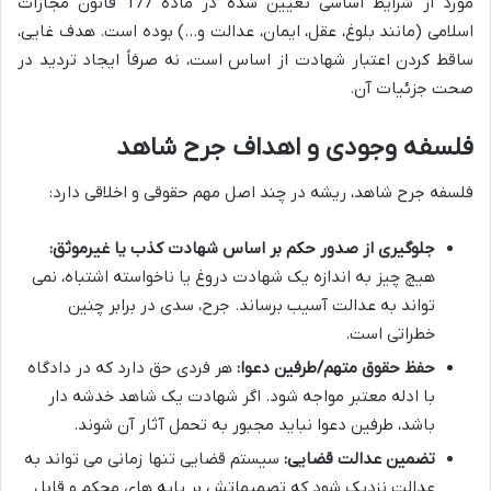
مورد از شرایط اساسی تعیین شده در ماده 177 قانون مجازات
اسلامی (مانند بلوغ، عقل، ایمان، عدالت و…) بوده است. هدف غایی،
ساقط کردن اعتبار شهادت از اساس است، نه صرفاً ایجاد تردید در
صحت جزئیات آن.
فلسفه وجودی و اهداف جرح شاهد
فلسفه جرح شاهد، ریشه در چند اصل مهم حقوقی و اخلاقی دارد:
جلوگیری از صدور حکم بر اساس شهادت کذب یا غیرموثق:
هیچ چیز به اندازه یک شهادت دروغ یا ناخواسته اشتباه، نمی
تواند به عدالت آسیب برساند. جرح، سدی در برابر چنین
خطراتی است.
حفظ حقوق متهم/طرفین دعوا:
هر فردی حق دارد که در دادگاه
با ادله معتبر مواجه شود. اگر شهادت یک شاهد خدشه دار
باشد، طرفین دعوا نباید مجبور به تحمل آثار آن شوند.
تضمین عدالت قضایی:
سیستم قضایی تنها زمانی می تواند به
عدالت نزدیک شود که تصمیماتش بر پایه های محکم و قابل