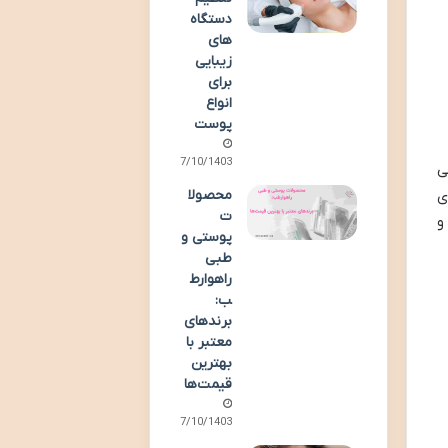
دستگاه‌
های
زیبایی
برای
انواع
پوست
27/10/1403
ل و RF انجام می
ی
محصولا
ت
و
پوستی و
طبی
راهوارط
ب:
برندهای
معتبر با
بهترین
قیمت‌ها
07/10/1403