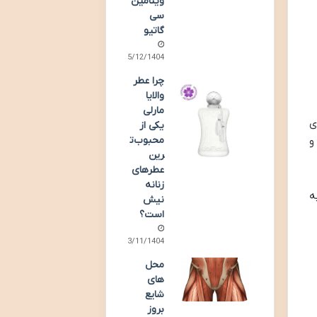
ویتامین
سی
گاتیو
05/12/1404
چرا عطر
والایا
مارلی
ی
یکی از
محبوب‌ت
و
رین
عطرهای
زنانه
به
نیش
است؟
23/11/1404
محل
های
شایع
بروز