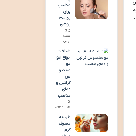
ن
مناسب
م
برای
د
پوست
روشن
3
هفته
پیش
شناخت
انواع اتو
مو
مخصو
ص
کراتین و
دمای
مناسب
07/04/1405
طریقه
مصرف
کرم