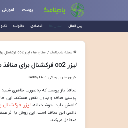
پوست
آموزش
بین الملل
استان ها
اقتصادی
خانواده
تکنو
مجله پادینامگ
/
استان ها
/
لیزر co2 فرکشنال برای منافذ باز پوست
لیزر co2 فرکشنال برای منافذ باز پوست
آخرین به روز رسانی: 04/05/1405
منافذ باز پوست که به‌صورت ظاهری شبیه پو
پوستی صاف و بدون نقص هستند. این حالت
لیزر فرکشنال ب
کاهش یابد. خوشبختانه،
دائمی این منافذ است. این روش با اثر عمقی
متعادل می‌کند.