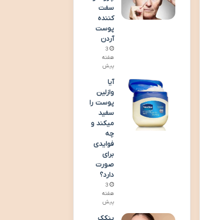
سفت
کننده
پوست
آردن
3
هفته
پیش
آیا
وازلین
پوست را
سفید
میکند و
چه
فوایدی
برای
صورت
دارد؟
3
هفته
پیش
پنکک