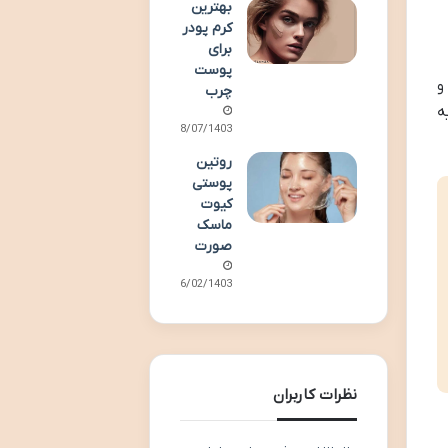
بهترین
کرم پودر
برای
پوست
و
چرب
ه
08/07/1403
روتین
پوستی
کیوت
ماسک
صورت
16/02/1403
نظرات کاربران