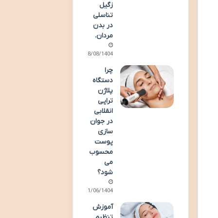
زگیل
تناسلی
در بدن
مردان.
18/08/1404
چرا
دستگاه
پلاژن
تراپی
انقلابی
در جوان
سازی
پوست
محسوب
می
شود؟
21/06/1404
آموزش
تنظیم