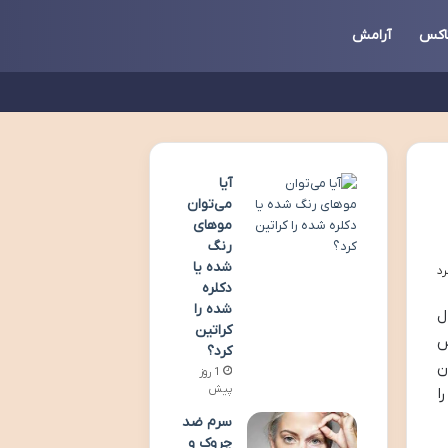
اکس
آرامش
آیا
می‌توان
موهای
رنگ
شده یا
دکلره
شده را
ل
کراتین
س
کرد؟
ن
1 روز
پیش
ا
سرم ضد
چروک و