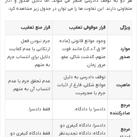
هر دو به توقف دادرسی منجر می شوند، اما دلایل صدور و آثار
متفاوتی دارند. این تفاوت ها را می توان در جدول زیر مشاهده کرد:
ویژگی
قرار موقوفی تعقیب
قرار منع تعقیب
وجود موانع قانونی (ماده
جرم نبودن فعل
موارد
۱۳ ق.آ.د.ک) مانند فوت
ارتکابی یا عدم کفایت
صدور
متهم، گذشت شاکی، عفو،
دلایل برای انتساب جرم
مرور زمان.
به متهم.
توقف دادرسی به دلیل
عدم تحقق جرم یا عدم
ماهیت
موانع شکلی، فارغ از اثبات
انتساب آن به متهم.
جرم یا مجرمیت.
مرجع
دادسرا یا دادگاه.
فقط دادسرا.
صادرکننده
دادسرا: دادگاه کیفری دو.
مرجع
دادگاه: دادگاه تجدیدنظر
فقط دادگاه کیفری دو.