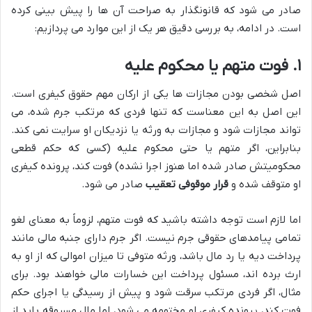
صادر می شود که قانونگذار به صراحت آن ها را پیش بینی کرده
است. در ادامه، به بررسی دقیق هر یک از این موارد می پردازیم:
۱. فوت متهم یا محکوم علیه
اصل شخصی بودن مجازات ها یکی از ارکان مهم حقوق کیفری است.
این اصل به این معناست که تنها فردی که مرتکب جرم شده، می
تواند مجازات شود و مجازات به ورثه یا نزدیکان او سرایت نمی کند.
بنابراین، اگر متهم یا حتی محکوم علیه (کسی که حکم قطعی
محکومیتش صادر شده اما هنوز اجرا نشده) فوت کند، پرونده کیفری
او متوقف شده و
قرار موقوفی تعقیب
صادر می شود.
اما لازم است توجه داشته باشید که فوت متهم، لزوماً به معنای لغو
تمامی پیامدهای حقوقی جرم نیست. اگر جرم دارای جنبه مالی مانند
پرداخت دیه یا رد مال باشد، ورثه متوفی تا میزان اموالی که از او به
ارث برده اند، مسئول پرداخت این خسارات مالی خواهند بود. برای
مثال، اگر فردی مرتکب سرقت شود و پیش از رسیدگی یا اجرای حکم
فوت کند، پرونده کیفری او مختومه می شود، اما مال مسروقه باید از