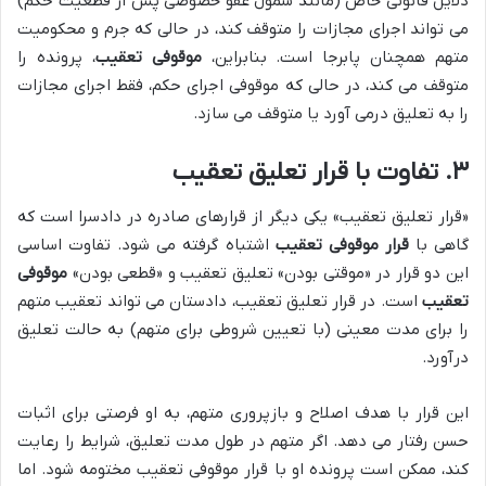
دلایل قانونی خاص (مانند شمول عفو خصوصی پس از قطعیت حکم)
می تواند اجرای مجازات را متوقف کند، در حالی که جرم و محکومیت
متهم همچنان پابرجا است. بنابراین،
موقوفی تعقیب
، پرونده را
متوقف می کند، در حالی که موقوفی اجرای حکم، فقط اجرای مجازات
را به تعلیق درمی آورد یا متوقف می سازد.
۳. تفاوت با قرار تعلیق تعقیب
«قرار تعلیق تعقیب» یکی دیگر از قرارهای صادره در دادسرا است که
گاهی با
قرار موقوفی تعقیب
اشتباه گرفته می شود. تفاوت اساسی
این دو قرار در «موقتی بودن» تعلیق تعقیب و «قطعی بودن»
موقوفی
تعقیب
است. در قرار تعلیق تعقیب، دادستان می تواند تعقیب متهم
را برای مدت معینی (با تعیین شروطی برای متهم) به حالت تعلیق
درآورد.
این قرار با هدف اصلاح و بازپروری متهم، به او فرصتی برای اثبات
حسن رفتار می دهد. اگر متهم در طول مدت تعلیق، شرایط را رعایت
کند، ممکن است پرونده او با قرار موقوفی تعقیب مختومه شود. اما