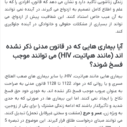
زندگی زناشویی تأکید دارد و نشان می دهد که قانون، افرادی را که با
علم و اطلاع کامل تصمیم به ازدواج می گیرند، در آینده نمی توانند
به آن عیب خاص استناد کنند. این شفافیت پیش از ازدواج، می
تواند از بسیاری از مشکلات حقوقی و خانوادگی در آینده جلوگیری
کند.
آیا بیماری هایی که در قانون مدنی ذکر نشده
اند (مانند هپاتیت، HIV) می توانند موجب
فسخ شوند؟
بیماری هایی مانند هپاتیت، HIV، یا سایر بیماری های صعب العلاج،
مسری و یا روانی که در مواد 1122 تا 1128 قانون مدنی به صراحت
به عنوان عیوب موجب فسخ ذکر نشده اند، به خودی خود حق فسخ
نکاح را ایجاد نمی کنند. اما این بیماری ها، در صورتی که به حدی
شدید و تأثیرگذار باشند که ادامه زندگی مشترک را برای یکی از زوجین،
به ویژه زن،
عسر و حرج
(مشقت و سختی غیرقابل تحمل) تبدیل کنند،
می توانند مبنای درخواست طلاق قرار گیرند. این موضوع در تبصره 5