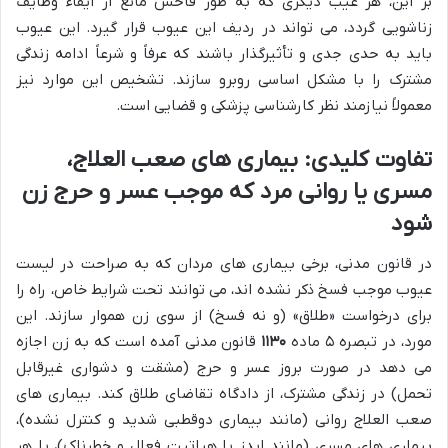
بر این، هر عیب دیگری که به طور فاحش مانع از ایفاء وظایف
زناشویی گردد، می تواند در ردیف این عیوب قرار گیرد. این عیوب
باید به حدی جدی و تأثیرگذار باشند که عرفاً و شرعاً ادامه زندگی
مشترک را با مشکل اساسی روبرو سازند. تشخیص این موارد نیز
معمولاً نیازمند نظر کارشناسی پزشکی و قضایی است.
تفاوت کلیدی: بیماری های صعب العلاج،
مسری یا روانی مرد که موجب عسر و حرج زن
شود
در قانون مدنی، برخی بیماری های مردان که به صراحت در لیست
عیوب موجب فسخ ذکر نشده اند، می توانند تحت شرایط خاص، راه را
برای درخواست «طلاق» (و نه فسخ) از سوی زن هموار سازند. این
مورد، در تبصره ۵ ماده
۱۱۳۰
قانون مدنی آمده است که به زن اجازه
می دهد در صورت بروز عسر و حرج (مشقت و دشواری غیرقابل
تحمل) در زندگی مشترک، از دادگاه تقاضای طلاق کند. بیماری های
صعب العلاج روانی (مانند بیماری دوقطبی شدید و کنترل نشده)،
بیماری های مسری (مانند ایدز یا هپاتیت فعال و خطرناک)، یا هر