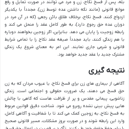
بله، پس از فسخ نکاح، زن و مرد می توانند در صورت تمایل و رفع
موانع قانونی (مانند نگه داشتن عده توسط زن)، مجدداً با یکدیگر
ازدواج کنند. فسخ نکاح، برخلاف طلاق بائن رجعی (که در آن مرد در
دوران عده حق رجوع دارد)، به طور کامل عقد را منحل می کند و
رابطه زوجیت را پایان می دهد. بنابراین، اگر زوجین بخواهند دوباره
با هم زندگی کنند، باید مجدداً صیغه عقد نکاح را با تمامی شرایط
قانونی و شرعی جاری نمایند. این امر به معنای شروع یک زندگی
مشترک جدید با عقد جدید خواهد بود.
نتیجه گیری
آگاهی از بیماری های زن برای فسخ نکاح، یا عیوب مردان که به زن
حق فسخ می دهند، یک ضرورت حقوقی و اجتماعی است. زندگی
زناشویی، پیمانی مقدس و پر از ظرافت هاست که گاهی با چالش
هایی پیش بینی نشده روبرو می شود. شناخت دقیق قوانین مربوط
به فسخ نکاح، به زوجین کمک می کند تا با شفافیت و آگاهی کامل،
وارد این رابطه شوند و در صورت بروز مشکلات، مسیر قانونی صحیح
را برای حفظ حقوق خود طی کنند. تأکید بر فوریت در اعمال حق فسخ،