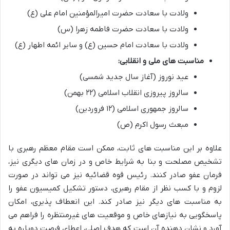
ولادت با سعادت حضرت امیرالمؤمنین امام علی (ع)
ولادت با سعادت حضرت فاطمه زهرا (س)
ولادت با سعادت امام حسین (ع) و سایر ائمه اطهار (ع)
مناسبت های ملی و انقلابی:
عید نوروز (آغاز سال جدید شمسی)
سالروز پیروزی انقلاب اسلامی (۲۲ بهمن)
سالروز جمهوری اسلامی (۱۲ فروردین)
مبعث رسول اکرم (ص)
علاوه بر این مناسبت های ثابت، ممکن است مقام معظم رهبری با
تشخیص مصلحت و بنا به شرایط خاص و در زمان های دیگری نیز،
فرمان عفو صادر کنند. رئیس قوه قضائیه نیز می تواند در صورت
لزوم و با کسب نظر از مقام رهبری، دستور تشکیل کمیسیون عفو را
به مناسبت های دیگر نیز صادر کند. این انعطاف پذیری، امکان
پاسخگویی به نیازهای خاص و موقعیت های غیرمنتظره را فراهم می
آورد و نشان دهنده آن است که هدف اصلی، اعطای فرصت دوباره به