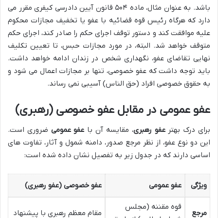
باشد. به عنوان مثال، ماده ۵۰۴ قانون آیین دادرسی کیفری مقرر می
دارد که هرگاه رئیس قوه قضائیه با عفو یا تخفیف مجازات محکوم
علیه موافقت کند و دستور توقف اجرای حکم را صادر کند، اجرای حکم
متوقف خواهد شد. البته، در مورد مجازات حبس، تا تعیین تکلیف
نهایی تقاضای عفو، نگهداری شخص در زندان ادامه خواهد داشت.
باید توجه داشت که عفو خصوصی، تنها بر مجازات اعمال می شود و
به حقوق خصوصی افراد (حق الناس) آسیبی نمی رساند.
عفو عمومی در مقابل عفو خصوصی (رهبری)
برای درک بهتر
عفو رهبری
، مقایسه آن با
عفو عمومی
ضروری است.
این دو نوع عفو، از نظر مرجع صدور، دامنه شمول و آثار، تفاوت های
اساسی دارند که در جدول زیر به تفصیل نشان داده شده است:
ویژگی
عفو عمومی
عفو خصوصی (عفو رهبری)
قوه مقننه (مجلس
مرجع
مقام معظم رهبری با پیشنهاد