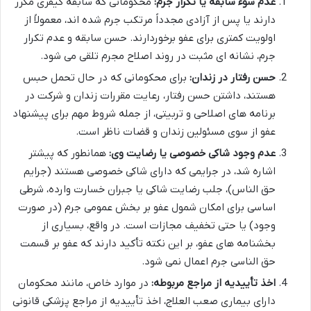
عدم سوء سابقه یا تکرار جرم:
محکومانی که سابقه کیفری مکرر
دارند یا پس از آزادی مجدداً مرتکب جرم شده اند، معمولاً از
اولویت کمتری برای عفو برخوردارند. حسن سابقه و عدم تکرار
جرم، نشانه ای مثبت در روند اصلاح مجرم تلقی می شود.
حسن رفتار در زندان:
برای محکومانی که در حال تحمل حبس
هستند، داشتن حسن رفتار، رعایت مقررات زندان و شرکت در
برنامه های اصلاحی و تربیتی، از جمله شروط مهم برای پیشنهاد
عفو از سوی مسئولین زندان و قضات ناظر است.
عدم وجود شاکی خصوصی یا رضایت وی:
همانطور که پیشتر
اشاره شد، در جرایمی که دارای شاکی خصوصی هستند (جرایم
حق الناس)، جلب رضایت شاکی یا جبران خسارت وارده، شرطی
اساسی برای امکان شمول عفو بر بخش عمومی جرم (در صورت
وجود) یا حتی تخفیف مجازات است. در واقع، بسیاری از
بخشنامه های عفو، بر این نکته تأکید دارند که عفو بر قسمت
حق الناسی جرم اعمال نمی شود.
اخذ تأییدیه از مراجع مربوطه:
در موارد خاص، مانند محکومان
دارای بیماری صعب العلاج، اخذ تأییدیه از مراجع پزشکی قانونی