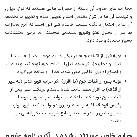
مجازات های حدود، آن دسته از مجازات هایی هستند که نوع، میزان
و کیفیت آن ها در شرع مقدس اسلام تعیین شده و تغییر یا تخفیف
آن ها در اختیار دادگاه نیست. قاعده کلی این است که این مجازات
ها نیز از شمول
عفو رهبری
مستثنی هستند. اما برخی استثنائات
بسیار محدود وجود دارد:
توبه قبل از اثبات جرم:
در برخی جرایم موجب حد (به استثنای
قذف و محاربه)، اگر متهم قبل از اثبات جرم توبه کند و ندامت
و اصلاح او برای قاضی محرز شود، حد از او ساقط می گردد.
توبه پس از اثبات جرم (با اقرار):
اگر جرایم فوق الذکر (به غیر
از قذف) با اقرار متهم ثابت شده باشد و مرتکب حتی پس از
اثبات جرم توبه کند، دادگاه می تواند عفو مجرم را توسط
رئیس قوه قضائیه از مقام رهبری درخواست کند. این موارد
بسیار خاص و نادر هستند و تابع شرایط سختگیرانه ای می
باشند.
جرایم خاص مستثنی شده در آئین نامه عفو و