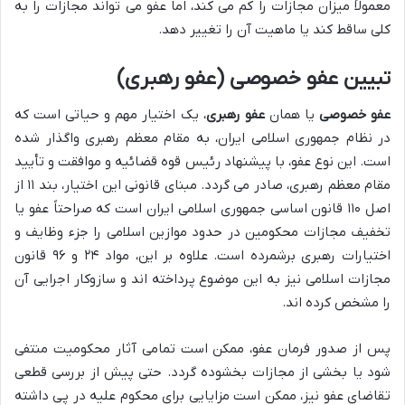
معمولاً میزان مجازات را کم می کند، اما عفو می تواند مجازات را به
کلی ساقط کند یا ماهیت آن را تغییر دهد.
تبیین عفو خصوصی (عفو رهبری)
عفو خصوصی
یا همان
عفو رهبری
، یک اختیار مهم و حیاتی است که
در نظام جمهوری اسلامی ایران، به مقام معظم رهبری واگذار شده
است. این نوع عفو، با پیشنهاد رئیس قوه قضائیه و موافقت و تأیید
مقام معظم رهبری، صادر می گردد. مبنای قانونی این اختیار، بند ۱۱ از
اصل ۱۱۰ قانون اساسی جمهوری اسلامی ایران است که صراحتاً عفو یا
تخفیف مجازات محکومین در حدود موازین اسلامی را جزء وظایف و
اختیارات رهبری برشمرده است. علاوه بر این، مواد ۲۴ و ۹۶ قانون
مجازات اسلامی نیز به این موضوع پرداخته اند و سازوکار اجرایی آن
را مشخص کرده اند.
پس از صدور فرمان عفو، ممکن است تمامی آثار محکومیت منتفی
شود یا بخشی از مجازات بخشوده گردد. حتی پیش از بررسی قطعی
تقاضای عفو نیز، ممکن است مزایایی برای محکوم علیه در پی داشته