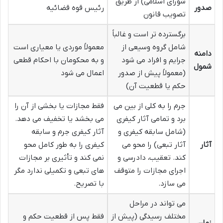
شورای اسلامی) از طریق
صدور
رئیس قوه قضائیه
تصویب قانون
برگسترده تر است و غالباً
شامل گروه وسیعی از
معمولاً موردی یا معیاری است
دامنه
جرایم و افراد می شود
و به محکومان با احکام قطعی
شمول
(معمولاً پیش از صدور
اعمال می شود
حکم یا قطعیت آن)
جرم را به کلی از بین می
فقط مجازات یا بخشی از آن را
برد و تمامی آثار کیفری
می بخشد یا تخفیف می دهد.
(شامل سابقه کیفری و
آثار کیفری جرم و سابقه
آثار
آثار تبعی) را محو می
کیفری را به طور کامل محو
کند. تعقیب، دادرسی و
نمی کند و تأثیری بر مجازات
اجرای مجازات را متوقف
های تبعی و تکمیلی ندارد مگر
می سازد.
با تصریح.
می تواند در مراحل
مختلف رسیدگی (پیش از
فقط پس از قطعیت حکم و
زمان