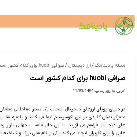
ارز دیجیتال
سرمایه
دیجیتال
وکیل
ک
بین الملل
استان ها
اقتصادی
خانوا
مجله پادینامگ
/
ارز دیجیتال
/
صرافی huobi برای کدام کشور است
صرافی huobi برای کدام کشور است
آخرین به روز رسانی: 11/03/1404
در دنیای پویای ارزهای دیجیتال انتخاب یک بستر معاملاتی مطمئن و
متمرکز نقش کلیدی در این اکوسیستم ایفا می کنند و پلتفرم هایی
های دیجیتال فراهم می آورند. با این حال ماهیت جهانی بازار رم