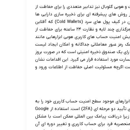
و هوبی گلوبال نیز تدابیر متعددی را برای حفاظت از
از روش های پیشرفته ای برای ذخیره سازی دارایی ها
استفاده می کند از جمله نگهداری بخش عمده ای از وجوه کاربران در کیف پول های سرد (Cold Wallets) که آفلاین
هستند و از دسترسی هکرها در امان می مانند. همچنین هوبی از رمزگذاری چند لایه و نظارت ۲۴ ساعته برای حفاظت از
زایش امنیت حساب های کاربری هوبی ابزارهایی مانند
ه ای (2FA) از طریق Google Authenticator یا پیامک رمز عبور معاملاتی جداگانه و امکان ایجاد لیست
ارای یک صندوق ذخیره امنیتی است که در صورت بروز
سارت مورد استفاده قرار می گیرد. این اقدامات نشان
ست اگرچه مسئولیت اصلی حفاظت از اطلاعات ورود و
ز ابزارهای موجود سطح امنیت حساب کاربری خود را به
میزان قابل توجهی افزایش دهند. اولین و مهم ترین گام فعال سازی تأیید دو مرحله ای (2FA) است. استفاده از Google
 می شود زیرا دریافت پیامک بین المللی ممکن است با مشکل
منحصربه فرد برای حساب کاربری و تغییر دوره ای آن