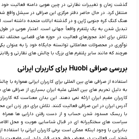
گذشت زمان و تغییرات نظارتی در چین هوبی دامنه فعالیت خود را
منتقل کرد. در حال حاضر دفتر مرکزی این صرافی در سیشل واقع شد
هنگ کنگ کره جنوبی ژاپن و در گذشته ایالات متحده داشته است. 
تبدیل شدن به یک پلتفرم واقعاً جهانی است. اعتبار هوبی در طول س
تلاش برای اخذ مجوزهای فعالیت در حوزه های قضایی مختلف تقوی
نوآوری در محصولات معاملاتی توانسته جایگاه خود را به عنوان یکی 
هرچند که مانند سایر پلتفرم های بزرگ با چالش های نظارتی و رقابت
بررسی صرافی Huobi برای کاربران ایرانی
استفاده از صرافی های بین المللی برای کاربران ایرانی همواره با 
به دلیل تحریم های بین المللی علیه ایران بسیاری از صرافی های
کاربران مقیم ایران ارائه نمی دهند. این بدان معناست که کاربران 
با ریسک مسدود شدن حساب و از دست رفتن دارایی ها همراه است
سیاست های سختگیرانه ای در قبال شناسایی هویت و محل اقامت کار
بنابراین با وجود اینکه ممکن است برخی کاربران ایرانی با استفاد
شوند این فعالیت در معرض خطر جدی قرار دارد. این وضعیت باع