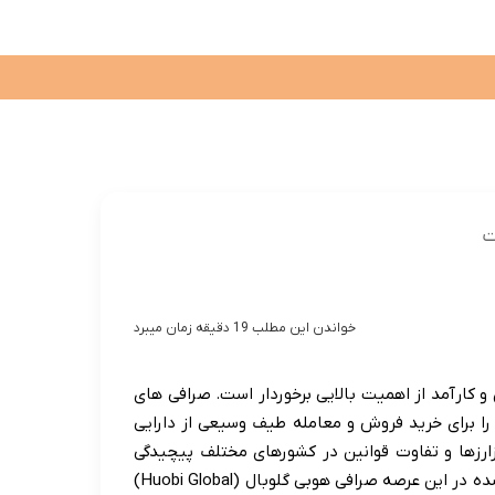
تاب
داروخانه
پوست
تلویزیون
آموزش
سلامتی
ده
تکنولوژی
گردشگری و اقامتی
پزشکی
فیلم و سریال
خواندن این مطلب 19 دقیقه زمان میبرد
 کارآمد از اهمیت بالایی برخوردار است. صرافی های
 را برای خرید فروش و معامله طیف وسیعی از دارایی
زارزها و تفاوت قوانین در کشورهای مختلف پیچیدگی
هایی را برای کاربران ایجاد می کند. یکی از نام های بزرگ و شناخته شده در این عرصه صرافی هوبی گلوبال (Huobi Global)