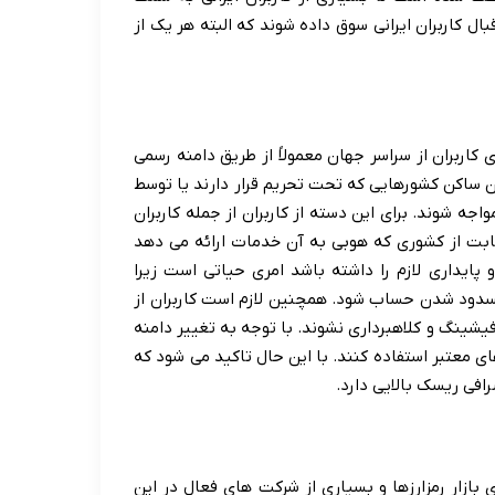
بال کاربران ایرانی سوق داده شوند که البته هر یک از
ه وبسایت و اپلیکیشن صرافی هوبی گلوبال (یا HTX) برای کاربران از سراسر جهان معمولاً از طریق دامنه رسمی
ان ساکن کشورهایی که تحت تحریم قرار دارند یا توسط
 شوند. برای این دسته از کاربران از جمله کاربران
زارهای تغییر IP مانند VPN یا VPS با آی پی ثابت از کشوری که هوبی به آن خدمات ارائه می دهد
 انتخاب ابزار مناسب تغییر IP که امنیت و پایداری لازم را داشته باشد امری حیاتی است زیرا
کاربر و مسدود شدن حساب شود. همچنین لازم است کاربران از
شینگ و کلاهبرداری نشوند. با توجه به تغییر دامنه
 آدرس های معتبر استفاده کنند. با این حال تاکید می شود که
ً اواخر سال ۲۰۲۲ و اوایل ۲۰۲۳ میلادی) برای بازار رمزارزها و بسیاری از شرکت های فعال در این