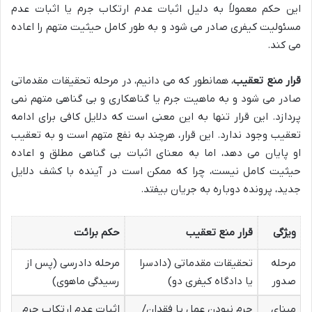
این حکم معمولاً به دلیل اثبات عدم ارتکاب جرم یا اثبات عدم
مسئولیت کیفری صادر می شود و به طور کامل حیثیت متهم را اعاده
می کند.
قرار منع تعقیب
، همانطور که می دانیم، در مرحله تحقیقات مقدماتی
صادر می شود و به ماهیت جرم یا گناهکاری و بی گناهی متهم نمی
پردازد. این قرار تنها به این معنی است که دلایل کافی برای ادامه
تعقیب وجود ندارد. این قرار، هرچند به نفع متهم است و به تعقیب
او پایان می دهد، اما به معنای اثبات بی گناهی مطلق و اعاده
حیثیت کامل نیست، چرا که ممکن است در آینده با کشف دلایل
جدید، پرونده دوباره به جریان بیفتد.
ویژگی
قرار منع تعقیب
حکم برائت
مرحله
تحقیقات مقدماتی (دادسرا
مرحله دادرسی (پس از
صدور
یا دادگاه کیفری دو)
رسیدگی ماهوی)
مبنای
جرم نبودن عمل یا فقدان/
اثبات عدم ارتکاب جرم