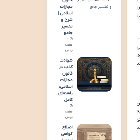
قانون
ن
مجازات
اسلامی |
ی
شرح و
تفسیر
جامع
ت
1
هفته
ی
پیش
ه
،
شهادت
د
کذب در
قانون
مجازات
اسلامی:
راهنمای
کامل
ن
1
ه
هفته
پیش
ی
اصلاح
د
گواهی