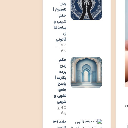
بدن
نامحرم |
حکم
شرعی و
پیامدها
ی
قانونی
3 روز
پیش
حکم
زدن
پرده
بکارت |
پاسخ
جامع
فقهی و
شرعی
ن
4 روز
پیش
ماده ۱۳۹
ز