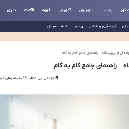
نکور
پوست
تلویزیون
آموزش
قهوه
اقامت
باتری
لوژی
گردشگری و اقامتی
پزشکی
فیلم و سریال
ندگی از پرورشگاه – راهنمای جامع گام به گام
ه – راهنمای جامع گام به گام
خواندن این مطلب 19 دقیقه زمان میبرد