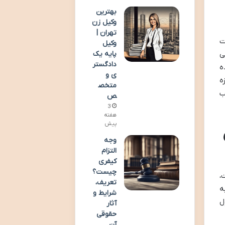
بهترین
وکیل زن
تهران |
ت
وکیل
ی
پایه یک
دادگستر
ه
ی و
ه
متخص
ب
ص
3
هفته
پیش
وجه
التزام
کیفری
چیست؟
،
تعریف،
ه
شرایط و
ل
آثار
حقوقی
آن