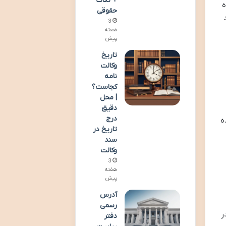
+ نکات
ه
حقوقی
3
هفته
پیش
تاریخ
وکالت
نامه
کجاست؟
| محل
دقیق
درج
ه
تاریخ در
سند
وکالت
3
هفته
پیش
آدرس
رسمی
ر
دفتر