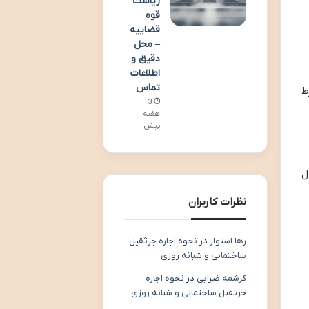
ریاست
قوه
قضاییه
– محل
دقیق و
اطلاعات
تماس
ط
3
هفته
پیش
ل
نظرات کاربران
رها استوار
در
نحوه اجاره جرثقیل
ساختمانی و شبانه روزی
کرشمه ضرابی
در
نحوه اجاره
جرثقیل ساختمانی و شبانه روزی