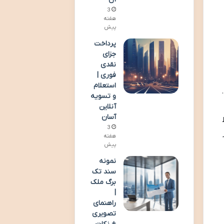
3
هفته
پیش
پرداخت
جزای
نقدی
فوری |
استعلام
و تسویه
آنلاین
آسان
ط
3
هفته
پیش
نمونه
سند تک
برگ ملک
|
راهنمای
تصویری