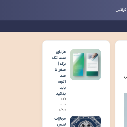
کراتین
مزایای
سند تک
برگ |
صفر تا
صد
آنچه
باید
بدانید
4
ساعت
پیش
مجازات
لمس