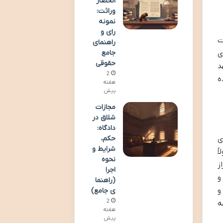
انحصار
وراثت:
نمونه
رای و
ت
راهنمای
ی
جامع
حقوقی
د
2
ه
هفته
پیش
مجازات
شلاق در
دادگاه:
حکم،
ی
شرایط و
ً
نحوه
ز
اجرا
و
(راهنما
و
ی جامع)
2
ه
هفته
پیش