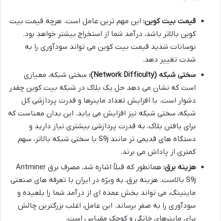
قیمت بیت کوین:
این مهم ترین عامل است. هرچه قیمت بیت
کوین بالاتر باشد، درآمد شما از استخراج بیشتر خواهد بود.
نوسانات شدید قیمت بیت کوین می تواند سودآوری را به
شدت تغییر دهد.
سختی شبکه (Network Difficulty):
سختی شبکه، معیاری
است که نشان می دهد حل یک بلاک در شبکه بیت کوین چقدر
دشوار است. با افزایش تعداد ماینرها و قدرت پردازشی کل
شبکه، سختی شبکه نیز افزایش می یابد. این بدان معناست که
برای یافتن بلاک، به قدرت پردازشی بیشتری نیاز دارید و
دستگاه های قدیمی تر مانند S9j با سختی شبکه بالاتر، سهم
کمتری از پاداش می برند.
هزینه برق:
همانطور که قبلاً اشاره شد، مصرف برق Antminer
S9j بالاست. هزینه برق، به ویژه در ایران با تعرفه های صنعتی
ماینینگ، می تواند بخش عمده ای از درآمد شما را بلعیده و
سودآوری را به صفر برساند. این عامل، اغلب بزرگترین چالش
برای ماینرهای خانگی و کوچک مقیاس است.