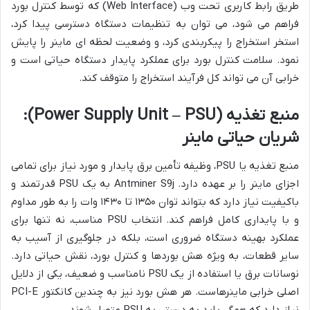
طریق رابط کاربری تحت وب (Web Interface) که توسط کنترل بورد
فراهم می شود، می توان به تنظیمات دستگاه دسترسی پیدا کرد،
استخر استخراج را پیکربندی کرد، و وضعیت لحظه ای ماینر را پایش
نمود. سلامت کنترل بورد برای عملکرد پایدار دستگاه حیاتی است و
خرابی آن می تواند کل فرآیند استخراج را متوقف کند.
منبع تغذیه (Power Supply Unit – PSU):
شریان حیاتی ماینر
منبع تغذیه یا PSU، وظیفه تأمین برق پایدار و مورد نیاز برای تمامی
اجزای ماینر را بر عهده دارد. Antminer S9j به یک PSU قدرتمند و
باکیفیت نیاز دارد که بتواند توان ۱۳۵۰ تا ۱۴۳۰ وات را به طور مداوم
و با پایداری کامل فراهم کند. انتخاب PSU مناسب، نه تنها برای
عملکرد بهینه دستگاه ضروری است، بلکه در جلوگیری از آسیب به
سایر قطعات، به ویژه هش بوردها و کنترل بورد، نقش حیاتی دارد.
نوسانات برق یا استفاده از یک PSU نامناسب و ضعیف، یکی از دلایل
اصلی خرابی ماینرهاست. هر هش بورد نیز به چندین کانکتور PCI-E
نیاز دارد که همگی باید به درستی به PSU متصل شوند.