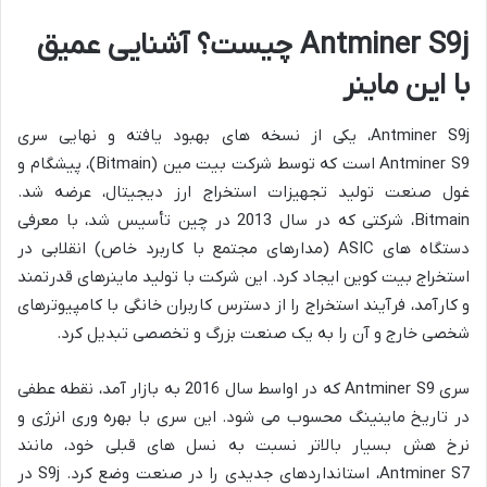
Antminer S9j چیست؟ آشنایی عمیق
با این ماینر
Antminer S9j، یکی از نسخه های بهبود یافته و نهایی سری
Antminer S9 است که توسط شرکت بیت مین (Bitmain)، پیشگام و
غول صنعت تولید تجهیزات استخراج ارز دیجیتال، عرضه شد.
Bitmain، شرکتی که در سال 2013 در چین تأسیس شد، با معرفی
دستگاه های ASIC (مدارهای مجتمع با کاربرد خاص) انقلابی در
استخراج بیت کوین ایجاد کرد. این شرکت با تولید ماینرهای قدرتمند
و کارآمد، فرآیند استخراج را از دسترس کاربران خانگی با کامپیوترهای
شخصی خارج و آن را به یک صنعت بزرگ و تخصصی تبدیل کرد.
سری Antminer S9 که در اواسط سال 2016 به بازار آمد، نقطه عطفی
در تاریخ ماینینگ محسوب می شود. این سری با بهره وری انرژی و
نرخ هش بسیار بالاتر نسبت به نسل های قبلی خود، مانند
Antminer S7، استانداردهای جدیدی را در صنعت وضع کرد. S9j در