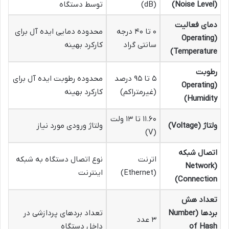
(Noise Level)
(dB)
توسط دستگاه
دمای فعالیت
۰ تا ۴۰ درجه
محدوده دمایی ایده آل برای
(Operating
سانتی گراد
کارکرد بهینه
Temperature)
رطوبت
۵ تا ۹۵ درصد
محدوده رطوبت ایده آل برای
(Operating
(غیرمتراکم)
کارکرد بهینه
Humidity)
۱۱.۶۰ تا ۱۳ ولت
ولتاژ (Voltage)
ولتاژ ورودی مورد نیاز
(V)
اتصال شبکه
اترنت
نوع اتصال دستگاه به شبکه
(Network
(Ethernet)
اینترنت
Connection)
تعداد هش
بردها (Number
تعداد بردهای پردازشی در
۳ عدد
of Hash
داخل دستگاه