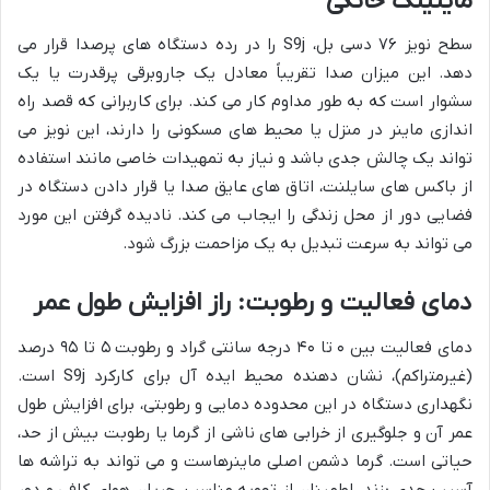
ماینینگ خانگی
سطح نویز ۷۶ دسی بل، S9j را در رده دستگاه های پرصدا قرار می
دهد. این میزان صدا تقریباً معادل یک جاروبرقی پرقدرت یا یک
سشوار است که به طور مداوم کار می کند. برای کاربرانی که قصد راه
اندازی ماینر در منزل یا محیط های مسکونی را دارند، این نویز می
تواند یک چالش جدی باشد و نیاز به تمهیدات خاصی مانند استفاده
از باکس های سایلنت، اتاق های عایق صدا یا قرار دادن دستگاه در
فضایی دور از محل زندگی را ایجاب می کند. نادیده گرفتن این مورد
می تواند به سرعت تبدیل به یک مزاحمت بزرگ شود.
دمای فعالیت و رطوبت: راز افزایش طول عمر
دمای فعالیت بین ۰ تا ۴۰ درجه سانتی گراد و رطوبت ۵ تا ۹۵ درصد
(غیرمتراکم)، نشان دهنده محیط ایده آل برای کارکرد S9j است.
نگهداری دستگاه در این محدوده دمایی و رطوبتی، برای افزایش طول
عمر آن و جلوگیری از خرابی های ناشی از گرما یا رطوبت بیش از حد،
حیاتی است. گرما دشمن اصلی ماینرهاست و می تواند به تراشه ها
آسیب جدی بزند. اطمینان از تهویه مناسب، جریان هوای کافی و دور