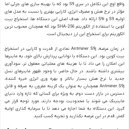
واقع اوج این تکامل در سری S9 بود که با بهینه سازی های جزئی اما
مؤثر در نرخ هش و مصرف انرژی، کارایی بهتری را نسبت به مدل های
اولیه S9 و S9i ارائه داد. هدف اصلی این دستگاه ها، استخراج بیت
کوین با استفاده از الگوریتم SHA-256 بود که همچنان محبوب ترین
الگوریتم برای استخراج این ارز دیجیتال است.
در زمان عرضه، Antminer S9j نمادی از قدرت و کارایی در استخراج
بیت کوین بود. این دستگاه با توانایی پردازش بالای خود، به ماینرها
این امکان را می داد تا با هزینه های عملیاتی معقول تر، سودآوری
بیشتری داشته باشند. در حال حاضر، با وجود ظهور ماینرهای نسل
جدید با نرخ هش بسیار بالاتر و بهره وری انرژی خیره کننده،
Antminer S9j همچنان به عنوان یک گزینه مقرون به صرفه و قابل
دسترس در بازار دست دوم، به ویژه برای کسانی که تازه وارد دنیای
ماینینگ می شوند یا محدودیت بودجه دارند، مورد توجه قرار می
گیرد. این دستگاه به شما اجازه می دهد تا با سرمایه گذاری اولیه
کمتر، قدم در این عرصه بگذارید و تجربه کسب کنید.