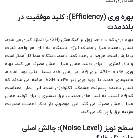
سودآوری است.
بهره وری (Efficiency): کلید موفقیت در
بلندمدت
بهره وری، که با واحد ژول بر گیگاهش (J/GH) اندازه گیری می شود،
نشان دهنده میزان مصرف انرژی دستگاه به ازای هر واحد قدرت
پردازش است. هرچه این عدد کمتر باشد، دستگاه شما کارآمدتر است
و برق کمتری را برای تولید همان میزان هش مصرف می کند. بهره
وری ۰.۰۹۸ J/GH برای S9j، در زمان خود بسیار عالی بود. امروزه،
ماینرهای جدید با بهره وری زیر ۰.۰۳۰ J/GH عرضه می شوند که
نشان دهنده پیشرفت چشمگیر تکنولوژی است. این بدان معناست
که S9j نسبت به نسل های جدیدتر، برق بیشتری را برای تولید همان
میزان هش مصرف می کند. این موضوع، بار دیگر اهمیت مدیریت
هزینه برق را پررنگ می کند.
سطح نویز (Noise Level): چالش اصلی