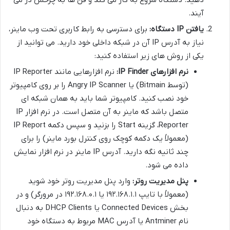
دهید. دستگاه شروع به کار می کند و فن ها به چرخش در می
آیند.
یافتن IP دستگاه:
برای دسترسی به رابط کاربری تحت وب ماینر،
نیاز به آدرس IP آن در شبکه داخلی خود دارید. می توانید از
یکی از روش های زیر استفاده کنید:
نرم افزارهای IP Finder:
نرم افزارهایی مانند IP Reporter
(توسط Bitmain) یا Angry IP Scanner را بر روی کامپیوتر
خود نصب کنید. کامپیوتر شما باید به همان شبکه ای
متصل باشد که ماینر به آن متصل است. در نرم افزار IP
Reporter، گزینه Start را بزنید و سپس دکمه IP Report
(معمولاً یک دکمه کوچک روی کنترل بورد ماینر) را برای
چند ثانیه نگه دارید. آدرس IP ماینر در نرم افزار نمایش
داده می شود.
پنل مدیریت روتر:
وارد پنل مدیریت روتر خود شوید
(معمولاً با تایپ ۱۹۲.۱۶۸.۱.۱ یا ۱۹۲.۱۶۸.۰.۱ در مرورگر) و در
بخش Connected Devices یا DHCP Clients به دنبال
نام Antminer یا آدرس MAC مربوط به دستگاه خود