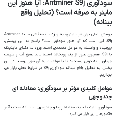
سودآوری Antminer S9j: آیا هنوز این
ماینر به صرفه است؟ (تحلیل واقع
بینانه)
پرسش اصلی برای هر ماینری، به ویژه با دستگاهی مانند Antminer
S9j، این است که آیا هنوز سودآور است؟ پاسخ به این پرسش،
پیچیده و وابسته به عوامل متعددی است. ورود به دنیای ماینینگ
با S9j، همچون عبور از یک رودخانه است؛ باید عمق آب و سرعت
جریان را به خوبی بسنجید تا با موفقیت به آن سوی برسید. در این
بخش، به تحلیل واقع بینانه سودآوری S9j در شرایط فعلی بازار می
پردازیم.
عوامل کلیدی مؤثر بر سودآوری: معادله ای
چندوجهی
سودآوری ماینینگ، یک معادله پویا و چندوجهی است که تحت تأثیر
فاکتورهای زیر قرار می گیرد: