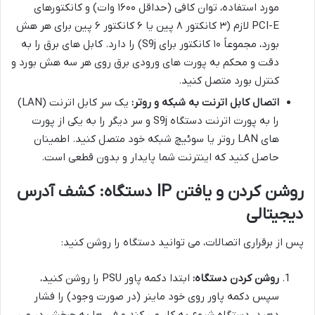
مورد استفاده، توان کافی (حداقل ۱۶۰۰ وات) و کانکتورهای
PCI-E لازم (۳ کانکتور ۸ پین یا ۶ کانکتور ۶ پین برای هر هش
بورد، مجموعاً ۱۰ کانکتور برای S9j) را دارد. کابل های برق را به
دقت و محکم به پورت های ورودی برق روی هر سه هش بورد و
کنترل بورد متصل کنید.
اتصال کابل اترنت به شبکه و روتر:
یک سر کابل اترنت (LAN)
را به پورت اترنت دستگاه S9j و سر دیگر را به یکی از پورت
های LAN روتر یا سوئیچ شبکه خود متصل کنید. اطمینان
حاصل کنید که اینترنت شما پایدار و بدون قطعی است.
روشن کردن و یافتن IP دستگاه: کشف آدرس
دیجیتالی
پس از برقراری اتصالات، می توانید دستگاه را روشن کنید:
روشن کردن دستگاه:
ابتدا دکمه پاور PSU را روشن کنید،
سپس دکمه پاور روی خود ماینر (در صورت وجود) را فشار