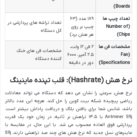
Boards)
تعداد چیپ ها
۱۸۹ عدد (۶۳
تعداد تراشه های پردازشی در
(Number of
چیپ بر روی
کل دستگاه
Chips)
هر هش برد)
مشخصات فن ها
۲ فن ۱۲ ولت،
مشخصات فن های خنک
(Fan
۲.۵ آمپر، ۶۰۰۰
کننده دستگاه
Specifications)
دور در دقیقه
نرخ هش (Hashrate): قلب تپنده ماینینگ
نرخ هش، سرعتی را نشان می دهد که دستگاه می تواند معادلات
ریاضی پیچیده شبکه بیت کوین را حل کند. هرچه این عدد بالاتر
باشد، شانس شما برای یافتن بلاک و دریافت پاداش بیشتر است.
Antminer S9j با ۱۴.۵ تراهش بر ثانیه، در زمان خود یک قدرت
پردازشی فوق العاده محسوب می شد. با این حال، در مقایسه با
ماینرهای نسل جدید که نرخ هش های چند صد تراهشی دارند، S9j