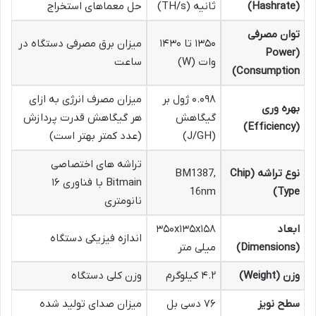
(Hashrate)
ثانیه (TH/s)
حل معماهای استخراج
توان مصرفی
۱۳۵۰ تا ۱۴۳۰
میزان برق مصرفی دستگاه در
(Power
وات (W)
ساعت
Consumption)
۰.۰۹۸ ژول بر
میزان مصرف انرژی به ازای
بهره وری
گیگاهش
هر گیگاهش قدرت پردازش
(Efficiency)
(J/GH)
(عدد کمتر بهتر است)
تراشه های اختصاصی
نوع تراشه (Chip
BM1387,
Bitmain با فناوری ۱۶
16nm
Type)
نانومتری
ابعاد
۳۵۰x۱۳۵x۱۵۸
اندازه فیزیکی دستگاه
(Dimensions)
میلی متر
وزن (Weight)
۴.۲ کیلوگرم
وزن کلی دستگاه
سطح نویز
۷۶ دسی بل
میزان صدای تولید شده