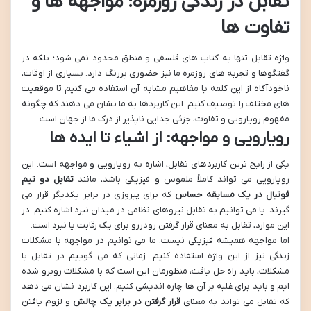
تقابل در زندگی روزمره: مواجهه ها و
تفاوت ها
واژه تقابل تنها به کتاب های فلسفی و منطق محدود نمی شود؛ بلکه در
گفتگوها و تجربه های روزمره ما نیز حضوری پررنگ دارد. بسیاری از اوقات،
ناخودآگاه از این کلمه یا مفاهیم مشابه آن استفاده می کنیم تا موقعیت
های مختلف را توصیف کنیم. این کاربردها به ما نشان می دهند که چگونه
مفهوم رویارویی و تفاوت، جزئی جدایی ناپذیر از درک ما از جهان است.
رویارویی و مواجهه: از اشیاء تا ایده ها
یکی از رایج ترین کاربردهای تقابل، اشاره به رویارویی و مواجهه است. این
رویارویی می تواند کاملاً ملموس و فیزیکی باشد، مانند
تقابل دو تیم
فوتبال در یک مسابقه حساس
که برای پیروزی در برابر یکدیگر قرار می
گیرند. یا می توانیم به تقابل نیروهای نظامی در میدان نبرد اشاره کنیم. در
این موارد، تقابل به معنای قرار گرفتن رودررو برای یک رقابت یا نبرد است.
اما مواجهه همیشه فیزیکی نیست. ما می توانیم در مواجهه با مشکلات
زندگی نیز از این واژه استفاده کنیم. زمانی که می گوییم در تقابل با
مشکلات، باید راه حل یافت، منظورمان این است که با مشکلات روبرو شده
ایم و باید برای غلبه بر آن ها چاره اندیشی کنیم. این کاربرد نشان می دهد
که تقابل می تواند به معنای
قرار گرفتن در برابر یک چالش
و لزوم یافتن