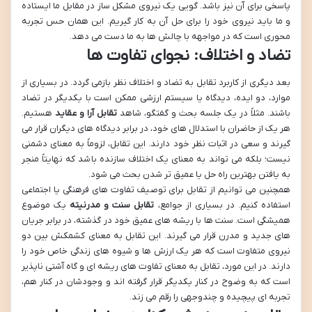
پاسخی برای آن نیز باشد. گویی یک نیروی مشکل ساز در مقابل ما ایستاده
و ما باید نیروی خود را برای حل آن به کار گیریم. این همان حس تجربه
محوری است که در مواجهه با چالش ها به ما دست می دهد.
تضاد و اختلاف: نجوای تفاوت ها
بعد دیگری از کاربرد تقابل به تضاد و اختلاف نظر بازمی گردد. در بسیاری از
موارد، دو ایده، دیدگاه یا سیستم ارزشی ممکن است با یکدیگر در تضاد
باشند. مثلاً در یک جلسه بحث و گفتگو، شاهد
تقابل آرا و عقاید
هستیم.
هر یک از حاضران با استدلال های خود، در برابر دیدگاه های دیگران قرار می
گیرند و سعی در اثبات نظر خود دارند. این تقابل، لزوماً به معنای دشمنی
نیست؛ بلکه می تواند به معنای یک اختلاف سازنده باشد که نهایتاً منجر
به یافتن بهترین راه حل یا عمیق تر شدن بحث می شود.
همچنین می توانیم از تقابل برای توصیف تفاوت های فرهنگی یا اجتماعی
استفاده کنیم. در بسیاری از جوامع،
تقابل سنت و مدرنیته
یک موضوع
همیشگی است. سنت ها با ریشه های عمیق خود در گذشته، در برابر جریان
های جدید و مدرن قرار می گیرند. این تقابل به معنای کشمکش بین دو
نیروی متفاوت است که هر یک ارزش ها و شیوه های زندگی خاص خود را
دارند. در این مورد، تقابل به معنای تفاوت های ریشه ای و گاه آشتی ناپذیر
است که به وضوح در کنار یکدیگر قرار گرفته اند و وجودشان در کنار هم،
تجربه ای پیچیده و چندوجهی را رقم می زند.