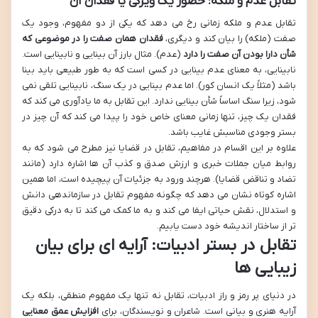
تقابل عدم و ملکه: حضور یک ویژگی یا فقدان آن
تقابل عدم و ملکه زمانی رخ می دهد که یکی از دو مفهوم، وجود یک
صفت (ملکه) را بیان کند و دیگری،
فقدان همان صفت را در موضوعی که
شأن دارا بودن آن صفت را دارد
(عدم). مثال بارز آن بینایی و نابینایی است.
نابینایی، به معنای عدم بینایی در کسی است که به طور طبیعی باید بینا
باشد (مثلاً یک انسان کور). اما عدم بینایی در یک سنگ، نابینایی تلقی نمی
شود، زیرا سنگ اساساً شأن بینایی ندارد. این تقابل به ما یادآوری می کند که
فقدان یک چیز، تنها زمانی معنای خاص خود را پیدا می کند که آن چیز در
بستر وجودی مناسبش غایب باشد.
علاوه بر این اقسام در مفاهیم، تقابل در قضایا نیز مطرح می شود که به
روابط میان جملات خبری و ارزش صدق و کذب آن ها اشاره دارد (مانند
تضاد و تناقض قضایا). هرچند ورود به جزئیات آن پیچیده است، اما همین
اشاره کوتاه نشان می دهد که چگونه مفهوم تقابل در سازماندهی دانش
و استدلال، نقش حیاتی ایفا می کند و به ما کمک می کند تا به درکی دقیق
تر از ساختار اندیشه خود دست یابیم.
تقابل در بستر ادبیات: آرایه ای برای بیان
زیبایی ها
در دنیای پر رمز و راز ادبیات، تقابل نه تنها یک مفهوم منطقی، بلکه یک
آرایه هنری و بیانی است. شاعران و نویسندگان، برای
افزایش عمق معنایی