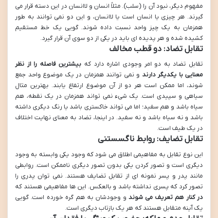
مفهوم دیگر، نبود آن را (سلب). مثلاً انسان و لاانسان در این دسته قرار می
گیرند. هر چیزی یا انسان است یا لاانسان، و این دو نمی توانند به طور
همزمان به یک چیز واحد نسبت داده شوند. گویی یک خط مستقیم
کشیده شده و هر پدیده ای باید در یکی از دو سوی آن قرار گیرد.
تقابل تضاد: دو قطب مخالف
تقابل تضاد به دو امر وجودی اشاره دارد که
بیشترین فاصله را از نظر
معنایی با یکدیگر دارند
و نمی توانند همزمان در یک موضوع واحد جمع
شوند، اما ممکن است هر دو از آن موضوع ارتفاع یابند. بهترین مثال
سیاهی و سپیدی است. یک شیء نمی تواند همزمان در یک نقطه، هم
سیاه باشد و هم سفید؛ اما می تواند خاکستری باشد یا رنگ دیگری داشته
باشد و نه سیاه باشد و نه سفید. در اینجا، تضاد به معنای نهایت اختلاف
در یک طیف است.
تقابل تضایف: روابط ناگسستنی
این نوع تقابل به مفاهیمی اطلاق می شود که وجود یکی وابسته به وجود
دیگری است و تصور کردن یکی بدون تصور دیگری ناممکن است. روابطی
مانند پدر و پسر نمونه ای از تقابل تضایف هستند. نمی توان پدری را
تصور کرد که پسری نداشته باشد و بالعکس. این ها مفاهیمی هستند که
در کنار هم تعریف می شوند
و وجودشان به هم گره خورده است. گویی
یک آینه متقابل هستند که هر یک بازتاب دیگری است.