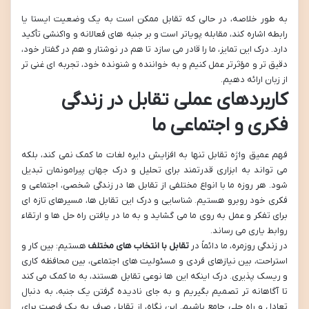
به طور خلاصه، در حالی که تقابل ممکن است به یک وضعیت ایستا یا
رابطه اشاره کند، مقابله پویاتر است و بر جنبه های فعالانه و واکنشی تأکید
دارد. درک این تمایز، ما را قادر می سازد تا هم در نوشتار و هم در گفتار خود،
دقیق تر و مؤثرتر عمل کنیم و به خواننده و شنونده خود، تجربه ای غنی تر
از زبان ارائه دهیم.
کاربردهای عملی تقابل در زندگی
فکری و اجتماعی ما
فهم عمیق واژه تقابل تنها به افزایش دایره لغات ما کمک نمی کند، بلکه
می تواند به ابزاری قدرتمند برای تحلیل و درک جهان پیرامونمان تبدیل
شود. هر روزه ما با انواع مختلفی از تقابل ها در زندگی شخصی، اجتماعی و
فکری خود روبرو هستیم. شناسایی و درک این تقابل ها، مسیرهای تازه ای
برای تفکر و عمل به روی ما می گشاید و به ما در یافتن راه حل ها و ارتقاء
روابط یاری می رساند.
در زندگی روزمره، ما دائماً در
تقابل با انتخاب های مختلف
هستیم: بین کار و
استراحت، بین نیازهای فردی و مسئولیت های اجتماعی، بین محافظه کاری
و ریسک پذیری. درک اینکه این ها نوعی تقابل هستند، به ما کمک می کند
تا آگاهانه تر تصمیم بگیریم و به جای نادیده گرفتن یک جنبه، به دنبال
تعادل و راه حلی جامع باشیم. این نگاه، از تقابل صرف به یک فرصت برای