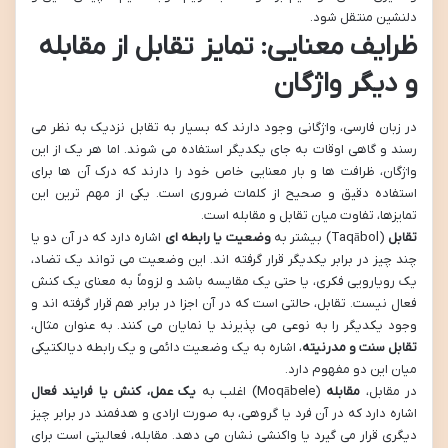
دلنشین منتقل شود.
ظرایف معنایی: تمایز تقابل از مقابله
و دیگر واژگان
در زبان فارسی، واژگانی وجود دارند که بسیار به تقابل نزدیک به نظر می
رسند و گاهی اوقات به جای یکدیگر استفاده می شوند. اما هر یک از این
واژگان، ظرافت ها و بار معنایی خاص خود را دارند که درک آن ها برای
استفاده دقیق و صحیح از کلمات ضروری است. یکی از مهم ترین این
تمایزها، تفاوت میان تقابل و مقابله است.
تقابل
(Taqābol) بیشتر به
وضعیت یا رابطه ای
اشاره دارد که در آن دو یا
چند چیز در برابر یکدیگر قرار گرفته اند. این وضعیت می تواند یک تضاد،
یک رویارویی فکری، یا حتی یک مقایسه باشد و لزوماً به معنای یک کنش
فعال نیست. تقابل، حالتی است که در آن اجزا در برابر هم قرار گرفته اند و
وجود یکدیگر را به نوعی می پذیرند یا نمایان می کنند. به عنوان مثال،
تقابل سنت و مدرنیته
، اشاره به یک وضعیت دائمی و یک رابطه دیالکتیکی
میان این دو مفهوم دارد.
در مقابل،
مقابله
(Moqābele) اغلب به
یک عمل، کنش یا فرایند فعال
اشاره دارد که در آن فرد یا گروهی، به صورت ارادی و هدفمند در برابر چیز
دیگری قرار می گیرد یا واکنشی نشان می دهد. مقابله، فعالیتی است برای