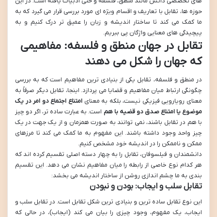
های تخصصی دانش مانند منطق، فلسفه و حتی ادبیات یافته است. در این
حوزه ها، تقابل با تعاریف و اقسام ویژه ای مورد بررسی قرار می گیرد که به
ما کمک می کند تا ساختار اندیشه و زبان را عمیق تر درک کنیم و به
پیچیدگی های معنایی واژگان پی ببریم.
تقابل در جهان منطق و فلسفه: مفاهیمی
که جهان را شکل می دهند
در منطق و فلسفه، تقابل یکی از بنیادی ترین مفاهیم است که به بررسی
چگونگی ارتباط میان مفاهیم و قضایا می پردازد. اینجا، تقابل دیگر صرفاً به
معنای رویارویی فیزیکی نیست، بلکه به معنای
امتناع اجتماع دو امر در یک
موضوع یا امتناع صدق دو قضیه با هم
است. به عبارت ساده تر، اگر دو چیز
با هم در تقابل باشند، نمی توانند به صورت همزمان و از یک جهت در یک
چیز واحد وجود داشته باشند. این مفهوم به ما کمک می کند تا مرزهای
ممکن و ناممکن را در اندیشه خود مشخص کنیم.
دانشمندان و فیلسوفان، تقابل را به چهار دسته اصلی تقسیم کرده اند که
هر کدام نوع خاصی از رابطه را میان مفاهیم نشان می دهد. این تقسیم
بندی به ما چشم اندازی روشن از ساختار اندیشه می بخشد:
تقابل سلب و ایجاب: بودن و نبودن
این نوع تقابل ساده ترین و بنیادی ترین شکل تقابل است. در تقابل سلب و
ایجاب، یک مفهوم، وجود چیزی را بیان می کند (ایجاب)، در حالی که