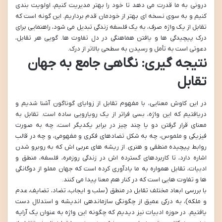
درونی به ما قدرت می دهد تا خود را بهتر مدیریت کنیم، اولویت بندی
کنیم و به سوی نسخه ای بهتر از خودمان قدم برداریم. این گونه است که
تقابل از یک واژه صرف، به یک فلسفه زندگی تبدیل می شود، راهنمایی برای
درک پیچیدگی ها و یافتن هماهنگی در دل تفاوت ها. گویی هر تقابل،
دعوتی است به تأمل و رسیدن به سطحی بالاتر از درک.
نتیجه گیری: نگاهی جامع به جهان
تقابل
در این کاوش معنایی، با مفهوم تقابل از زوایای گوناگون آشنا شدیم و
دریافتیم که این واژه، بسی فراتر از یک رویارویی ساده است. تقابل به
معنای قرار گرفتن دو یا چند چیز در برابر یکدیگر است، چه به صورت
فیزیکی و ملموس، چه به شکل تضادهای فکری و مفهومی، و چه در قالب
روابط پیچیده منطقی و هنری. از ریشه های عربی اش که به روبرو شدن
اشاره دارد، تا کاربردهای گسترده اش در زندگی روزمره، فلسفه، منطق و
ادبیات، تقابل همواره به ما یادآوری کرده است که جهان مملو از دوگانگی
ها و تفاوت هایی است که در کنار هم معنا پیدا می کنند.
با بررسی ابعاد مختلف تقابل در منطق (سلب و ایجاب، تضاد، تضایف، عدم
و ملکه)، به درکی عمیق از چگونگی سازماندهی اندیشه و استدلال دست
یافتیم. در حوزه ادبیات نیز دیدیم که چگونه این واژه به عنوان یک آرایه