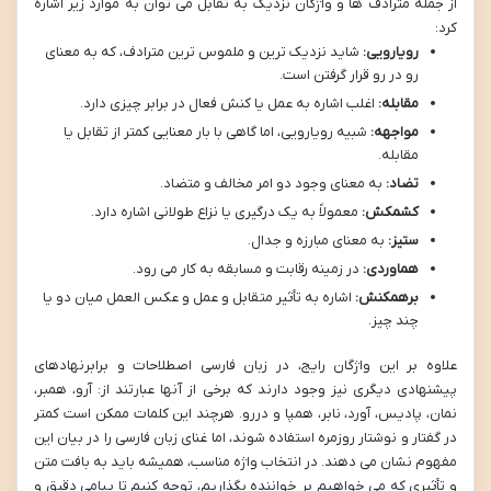
از جمله مترادف ها و واژگان نزدیک به تقابل می توان به موارد زیر اشاره
کرد:
رویارویی:
شاید نزدیک ترین و ملموس ترین مترادف، که به معنای
رو در رو قرار گرفتن است.
مقابله:
اغلب اشاره به عمل یا کنش فعال در برابر چیزی دارد.
مواجهه:
شبیه رویارویی، اما گاهی با بار معنایی کمتر از تقابل یا
مقابله.
تضاد:
به معنای وجود دو امر مخالف و متضاد.
کشمکش:
معمولاً به یک درگیری یا نزاع طولانی اشاره دارد.
ستیز:
به معنای مبارزه و جدال.
هماوردی:
در زمینه رقابت و مسابقه به کار می رود.
برهمکنش:
اشاره به تأثیر متقابل و عمل و عکس العمل میان دو یا
چند چیز.
علاوه بر این واژگان رایج، در زبان فارسی اصطلاحات و برابرنهادهای
پیشنهادی دیگری نیز وجود دارند که برخی از آنها عبارتند از: آرو، همبر،
نمان، پادیس، آورد، نابر، همپا و دررو. هرچند این کلمات ممکن است کمتر
در گفتار و نوشتار روزمره استفاده شوند، اما غنای زبان فارسی را در بیان این
مفهوم نشان می دهند. در انتخاب واژه مناسب، همیشه باید به بافت متن
و تأثیری که می خواهیم بر خواننده بگذاریم، توجه کنیم تا پیامی دقیق و