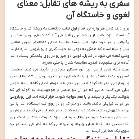
سفری به ریشه های تقابل: معنای
لغوی و خاستگاه آن
برای درک کامل هر واژه ای، قدم اول اغلب بازگشت به ریشه ها و خاستگاه
آن است. واژه تقابل از ریشه عربی قَبَلَ می آید که معنای روبرو شدن و
پذیرفتن را در خود دارد. این ریشه، هسته اصلی مفاهیمی چون مقابل،
قبال و قبله است که همگی به نوعی به جهت گیری و رویارویی اشاره دارند.
وقتی گفته می شود در تقابل، گویی دو چیز رو در روی یکدیگر ایستاده اند،
آماده برای سنجیده شدن، مقایسه شدن یا حتی مبارزه.
لغت نامه های فارسی نیز این معنای بنیادی را تأیید می کنند. دهخدا،
معین و عمید، همگی تقابل را به معنای برابر شدن، روبروی هم واقع شدن
و رویارویی تعریف کرده اند. این تعاریف، جوهر اصلی کلمه را به خوبی
بیان می کنند: حالتی که در آن دو عنصر یا موجودیت، به گونه ای که
بتوانند یکدیگر را ببینند یا با هم مواجه شوند، قرار گرفته اند. این رویارویی
می تواند فیزیکی باشد، مانند دو نفر که رو در روی هم ایستاده اند؛ یا می
تواند مفهومی باشد، مانند دو ایده که در برابر هم قرار می گیرند تا ارزش و
اعتبارشان سنجیده شود. در واقع، خود این واژه، دعوت کننده ای است برای
اندیشیدن به ارتباط میان چیزها و نیروهایی که به نظر می رسد در دو
سوی یک خط قرار گرفته اند.