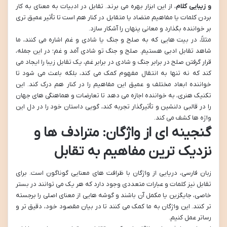
و زیبایی کلام
، از این ابزار بهره می برند. تقابل در ادبیات به معنای به کار
بردن کلمات یا مفاهیم متضاد یا متقابل در کنار هم است تا تأثیر عمیق تری
بر خواننده بگذارد و معانی پنهان را آشکار سازد.
مثلاً، در بیت هایی که به صلح و جنگ یا شادی و غم اشاره می کنند، ما
شاهد تقابل ادبی هستیم. صلح و جنگ تو شادی آمد و غم؛ در این جمله،
قرار گرفتن صلح در برابر جنگ و شادی در برابر غم، یک تقابل زیبا را ایجاد می
کند که نه تنها به انتقال مفهوم کمک می کند، بلکه باعث می شود تا
خواننده ابعاد مختلف و عمیق این مفاهیم را در کنار هم درک کند. این
تکنیک هنری، به خواننده اجازه می دهد تا تعارضات و هماهنگی های جهان
را در قالبی دلنشین و تأثیرگذار تجربه کند، گویی داستان خود را در دل این
واژه ها کشف می کند.
گنجینه ای از واژگان: مترادف ها و
نزدیک ترین مفاهیم به تقابل
زبان فارسی، دریایی از واژگان با ظرافت های معنایی گوناگون است. برای
تقابل نیز کلمات و عبارات متعددی وجود دارد که هر یک می توانند در بستر
خاصی، جایگزین یا مکمل آن باشند و گوشه هایی از معنای اصلی را برجسته
تر کنند. این واژگان به ما کمک می کنند تا در بیان مقصود خود، دقیق تر و
رساتر عمل کنیم.