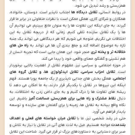
همزیستی و رشد تبدیل می شود.
در روابط انسانی،
تقابل دیدگاه ها
اجتناب ناپذیر است. دوستان، خانواده،
همکاران و شرکای کاری، همگی ممکن است با نظرات متفاوتی در برابر ما قرار
گیرند. به جای اینکه این تفاوت ها را به عنوان مانع ببینیم، می توانیم آن
ها را یک تقابل سازنده تلقی کنیم. زمانی که از دریچه تقابل به این
اختلافات می نگریم، متوجه می شویم که هر دیدگاهی می تواند یک جنبه
تازه به موضوع اضافه کند و جمع بندی آن ها می تواند به
راه حل های
خلاقانه تر و پخته تری
منجر شود. این همان جایی است که تجربه انسان از
هم نشینی و گفتگو، معنای واقعی خود را پیدا می کند.
در حوزه اجتماعی و سیاسی نیز، مفهوم تقابل از اهمیت بالایی برخوردار
است.
تقابل احزاب سیاسی، تقابل ایدئولوژی ها، و تقابل گروه های
اجتماعی
، همگی بخش های جدایی ناپذیری از یک جامعه پویا هستند. فهم
اینکه این نیروها در تقابل با یکدیگر قرار دارند، به ما امکان می دهد تا
ریشه های تفاوت ها را درک کنیم و به جای دامن زدن به اختلافات، به
دنبال
نقاط مشترک و راه هایی برای همزیستی مسالمت آمیز
باشیم. این
نگاه واقع بینانه به تقابل ها، زمینه را برای گفتمان های سازنده و توسعه
پایدار فراهم می آورد.
حتی در رشد شخصی نیز، ما با
تقابل میان خواسته های فعلی و اهداف
بلندمدت
مواجه هستیم. میل به لذت های آنی در تقابل با نیاز به تلاش و
صبر برای دستیابی به دستاوردهای بزرگ تر قرار می گیرد. شناخت این تقابل