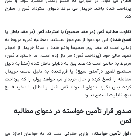
مطرح می شود. در صورتی که مبیع (ملک) مسترد شود، و ثمن
پرداخت شده باشد، خریدار می تواند دعوای استرداد ثمن را مطرح
کند.
تفاوت مطالبه ثمن (در عقد صحیح) با استرداد ثمن (در عقد باطل یا
فسخ شده):
این دو دعوا از هم مجزا هستند. «مطالبه ثمن» مربوط به
زمانی است که عقد بیع صحیحاً واقع شده و صرفاً خریدار از انجام
تعهد مالی خود (پرداخت ثمن) سر باز زده است. اما «استرداد ثمن»
مربوط به حالتی است که عقد بیع به دلایلی باطل شده (مثلاً به دلیل
مستحق للغیر درآمدن مبیع) یا فروشنده به دلیل تخلف خریدار،
معامله را فسخ کرده و حال خریدار می خواهد پولی را که پرداخت
کرده، پس بگیرد. دعوای استرداد ثمن، قبل از ابطال یا تنفیذ فسخ
بیع، قابلیت استماع ندارد.
صدور قرار تأمین خواسته در دعوای مطالبه
ثمن
«
قرار تأمین خواسته
» ابزاری حقوقی است که به خواهان اجازه می