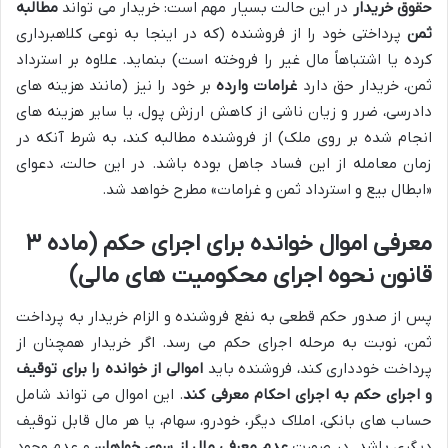
حقوق خریدار
در این حالت بسیار مهم است: خریدار می تواند
مطالبه
ثمن
پرداختی خود را از فروشنده (که در اینجا به نوعی کلاهبرداری
کرده یا اشتباهاً مال غیر را فروخته است) بنماید. علاوه بر استرداد
ثمن، خریدار حق دارد
غرامات وارده
بر خود را نیز (مانند هزینه های
دادرسی، ضرر و زیان ناشی از کاهش ارزش پول، یا سایر هزینه های
انجام شده بر روی ملک) از فروشنده مطالبه کند، به شرط آنکه در
زمان معامله از این فساد جاهل بوده باشد. در این حالت، دعوای
«ابطال بیع و استرداد ثمن و غرامات» مطرح خواهد شد.
معرفی اموال خوانده برای اجرای حکم (ماده ۳
قانون نحوه اجرای محکومیت های مالی)
پس از صدور حکم قطعی به نفع فروشنده و الزام خریدار به پرداخت
ثمن، نوبت به مرحله اجرای حکم می رسد. اگر خریدار همچنان از
پرداخت خودداری کند، فروشنده باید
اموالی از خوانده را برای توقیف
و اجرای حکم به اجرای احکام معرفی کند
. این اموال می تواند شامل
حساب های بانکی، املاک دیگر، خودرو، سهام، یا هر مال قابل توقیف
دیگری باشد. در صورت
عدم معرفی مال از سوی خواهان
و عدم وجود