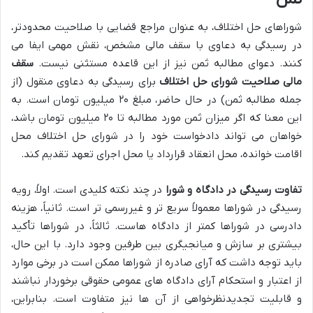
شوراهای حل اختلاف، به عنوان مراجع قضایی با صلاحیت محدودتر،
در رسیدگی به دعاوی با سقف مالی مشخص، نقش مهمی ایفا می
کنند. دعوای مطالبه ثمن نیز از این قاعده مستثنی نیست.
سقف
مالی صلاحیت شورای حل اختلاف
برای رسیدگی به دعاوی منقول (از
جمله مطالبه ثمن) در حال حاضر، مبلغ ۲۰ میلیون تومان است. به
این معنا که اگر میزان ثمن مورد مطالبه تا ۲۰ میلیون تومان باشد،
خواهان می تواند دادخواست خود را در شورای حل اختلاف محل
اقامت خوانده، محل انعقاد قرارداد یا محل اجرای تعهد تقدیم کند.
تفاوت رسیدگی در دادگاه و شورا
در چند نکته کلیدی است. اولاً، رویه
رسیدگی در شوراها معمولاً سریع تر و غیررسمی تر است. ثانیاً، هزینه
دادرسی در شوراها کمتر از دادگاه هاست. ثالثاً، در شوراها تأکید
بیشتری بر سازش و میانجیگری بین طرفین وجود دارد. با این حال،
باید توجه داشت که آرای صادره از شوراها ممکن است در برخی موارد
از اعتبار و استحکام آرای دادگاه های عمومی حقوقی برخوردار نباشند
و قابلیت تجدیدنظرخواهی از آن ها نیز متفاوت است. بنابراین،