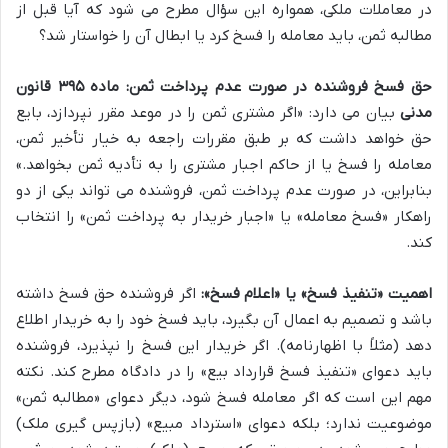
در معاملات ملکی، همواره این سؤال مطرح می شود که آیا قبل از
مطالبه ثمن، باید معامله را فسخ کرد یا ابطال آن را خواستار شد؟
حق فسخ فروشنده در صورت عدم پرداخت ثمن:
ماده ۳۹۵ قانون
مدنی
بیان می دارد: «اگر مشتری ثمن را در موعد مقرر نپردازد، بایع
حق خواهد داشت که بر طبق مقررات راجعه به خیار تأخیر ثمن،
معامله را فسخ یا از حاکم اجبار مشتری را به تأدیه ثمن بخواهد.»
بنابراین، در صورت عدم پرداخت ثمن، فروشنده می تواند یکی از دو
راهکار «فسخ معامله» یا «اجبار خریدار به پرداخت ثمن» را انتخاب
کند.
اهمیت «تنفیذ فسخ» یا «اعلام فسخ»:
اگر فروشنده حق فسخ داشته
باشد و تصمیم به اعمال آن بگیرد، باید فسخ خود را به خریدار اطلاع
دهد (مثلاً با اظهارنامه). اگر خریدار این فسخ را نپذیرد، فروشنده
باید دعوای «تنفیذ فسخ قرارداد بیع» را در دادگاه مطرح کند. نکته
مهم این است که اگر معامله فسخ شود، دیگر دعوای «مطالبه ثمن»
موضوعیت ندارد؛ بلکه دعوای «استرداد مبیع» (بازپس گیری ملک)