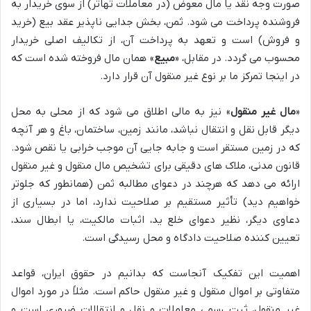
صورت وجه نقد یا مال معوض (در معاملات تهاتر) از سوی خریدار به
فروشنده پرداخت می شود. ثمن، بخش جدایی ناپذیر عقد بیع (خرید
و فروش) است و تعهد به پرداخت آن، از تکالیف اصلی خریدار
محسوب می گردد. در مقابل، «
مبیع
» همان مال فروخته شده است که
در اینجا تمرکز ما بر نوع غیر منقول آن قرار دارد.
«
مال غیر منقول
» نیز به مالی اطلاق می شود که از محلی به محل
دیگر قابل نقل و انتقال نباشد، مانند زمین، ساختمان، باغ و هر آنچه
که در زمین مستقر است و جابه جایی آن موجب خرابی یا نقص شود.
قانون مدنی، ملاک های دقیقی برای تشخیص مال منقول و غیر منقول
ارائه می دهد که هرچند در دعوای مطالبه ثمن (همانطور که جلوتر
خواهیم دید) تأثیر مستقیم بر صلاحیت ندارد، اما در بسیاری از
دعاوی دیگر، نظیر دعوای خلع ید، اثبات مالکیت، یا ابطال سند،
تعیین کننده صلاحیت دادگاه و محل رسیدگی است.
اهمیت این تفکیک آنجاست که بدانیم در حقوق ایران، قواعد
متفاوتی بر اموال منقول و غیر منقول حاکم است. مثلاً در مورد اموال
غیر منقول، ثبت رسمی معاملات و نقل و انتقالات ضروری است و