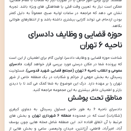
هستند. برای برخی امور خاص یا در صورت نیاز به ملاقات با مقام قضایی،
ممکن است نیاز به تعیین وقت قبلی یا هماهنگی های ویژه باشد. تجربه
نشان می دهد که مراجعه در ساعات اولیه صبح، معمولاً به دلیل کمتر
بودن ازدحام، می تواند کارایی بیشتری داشته باشد و از انتظارهای طولانی
بکاهد.
حوزه قضایی و وظایف دادسرای
ناحیه ۶ تهران
شناخت حوزه قضایی و وظایف دادسرا، اولین گام برای اطمینان از این است
که پرونده شما در مکان درستی مورد بررسی قرار خواهد گرفت.
دادسرای
عمومی و انقلاب ناحیه ۶ تهران (مجتمع قضایی شهید قدوسی)
، مسئولیت
رسیدگی به بخش مهمی از جرائم و شکایات در یک منطقه خاص از شهر
تهران را بر عهده دارد. درک این موضوع به شما کمک می کند تا با دیدی
بازتر و اطمینان خاطر بیشتری به این مجموعه مراجعه کنید.
مناطق تحت پوشش
دادسرای ناحیه ۶ به طور خاص مسئول رسیدگی به دعاوی کیفری
(شکایات) است که در محدوده
منطقه ۶ شهرداری تهران
و بخش های
مرتبط با آن اتفاق افتاده اند. این منطقه شامل محله هایی چون یوسف
آباد، امیرآباد، فاطمی، آرژانتین، میدان ولیعصر، ساعی و بخش هایی از