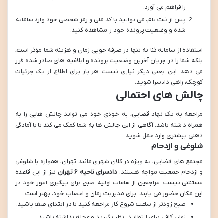
را فراهم می آورد.
پس از ثبت نام، می توانید با کد ملی و رمز شخصی خود وارد سامانه
شده و وضعیت پرونده خود را مشاهده کنید.
استفاده از سامانه ثنا نه تنها در صرفه جویی زمان و هزینه شما مؤثر است،
بلکه شما را در جریان آخرین وضعیت پرونده و ابلاغیه های صادر شده قرار
می دهد. این یعنی دیگر نیازی نیست هر بار برای اطلاع از یک جزئیات
کوچک، راهی دادسرا شوید.
چالش های احتمالی
مراجعه به یک نهاد قضایی، به خودی خود می تواند چالش هایی را به
همراه داشته باشد. آگاهی از این چالش ها به شما کمک می کند تا با آمادگی
ذهنی بیشتری وارد عمل شوید.
شلوغی و ازدحام
مجتمع های قضایی، به ویژه در کلان شهری مانند تهران، همواره با شلوغی
و ازدحام جمعیت مواجه هستند.
دادسرای ناحیه ۶ تهران
نیز از این قاعده
مستثنی نیست. مراجعین از ساعات اولیه صبح برای پیگیری امور خود در
این مکان حضور می یابند. برای مدیریت زمان و اعصاب خود، بهتر است:
صبح زودتر از ساعت شروع کار مراجعه کنید تا در ابتدای صف باشید.
زمان کافی برای انتظار در نظر بگیرید و عجله نداشته باشید.