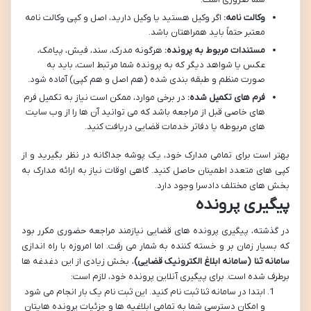
وکالت نامه:
اگر وکیل هستید یا وکیل دارید، اصل و کپی وکالت نامه
معتبر حتماً باید همراهتان باشد.
مستندات مربوط به پرونده:
هرگونه مدرک، سند، فیش، پیامک،
عکس یا شواهد دیگر که به پرونده شما مرتبط است، باید به
صورت منظم و طبقه بندی شده (هم اصل و هم کپی) آماده شود.
فرم های تکمیل شده:
در برخی موارد، ممکن است نیاز به تکمیل فرم
های خاصی قبل از مراجعه باشد که می توانید آن ها را از وب سایت
های مربوطه یا دفاتر خدمات قضایی دریافت کنید.
بهتر است برای تمامی مدارک خود، یک پوشه جداگانه در نظر بگیرید و از
کپی های متعدد اطمینان حاصل کنید. گاهی اوقات نیاز به ارائه مدارک به
بخش های مختلف دادسرا وجود دارد.
پیگیری پرونده
در گذشته، پیگیری پرونده های قضایی نیازمند مراجعه حضوری مکرر بود
که بسیار زمان بر و خسته کننده به شمار می رفت. اما امروزه با راه اندازی
سامانه ثنا (سامانه ابلاغ الکترونیک قضایی)
، بخش زیادی از این دغدغه ها
برطرف شده است. برای پیگیری آنلاین پرونده خود، لازم است:
ابتدا در سامانه ثنا ثبت نام کنید. این ثبت نام یک بار انجام می شود
و امکان دسترسی شما به تمامی ابلاغیه ها و جزئیات پرونده هایتان