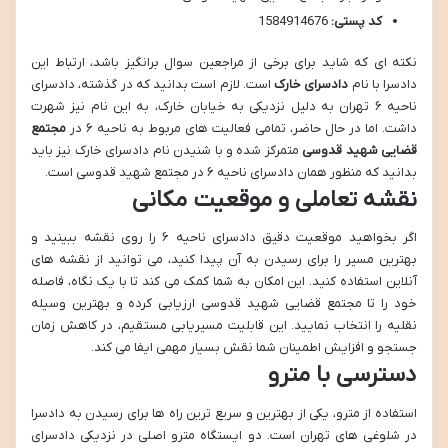
کد پستی:
1584914676
نکته ای که شاید برای برخی از مراجعین سوال برانگیز باشد، ارتباط این
دادسرا با نام
دادسرای خارک
است. لازم است بدانید که در گذشته، دادسرای
ناحیه ۶ تهران به دلیل نزدیکی به خیابان خارک، به این نام نیز شهرت
داشت. اما در حال حاضر، تمامی فعالیت های مربوط به ناحیه ۶ در
مجتمع
قضایی شهید قدوسی
متمرکز شده و با شنیدن نام دادسرای خارک نیز باید
بدانید که منظور همان دادسرای ناحیه ۶ در مجتمع شهید قدوسی است.
نقشه تعاملی و موقعیت مکانی
اگر بخواهید موقعیت دقیق دادسرای ناحیه ۶ را روی نقشه ببینید و
بهترین مسیر را برای رسیدن به آن پیدا کنید، می توانید از نقشه های
آنلاین استفاده کنید. این امکان به شما کمک می کند تا با یک نگاه، فاصله
خود را تا مجتمع قضایی شهید قدوسی ارزیابی کرده و بهترین وسیله
نقلیه را انتخاب نمایید. این قابلیت مسیریابی مستقیم، در کاهش زمان
جستجو و افزایش اطمینان شما نقش بسیار مهمی ایفا می کند.
دسترسی با مترو
استفاده از مترو، یکی از بهترین و سریع ترین راه ها برای رسیدن به دادسرا
در شلوغی های تهران است. دو ایستگاه مترو اصلی در نزدیکی دادسرای