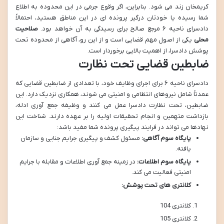
کریمخان زند می شود. بنابراین، اگر وقوع جرمی در این محدوده به اطلاع
شما رسیده یا خودتان درگیر پرونده ای در این مناطق هستید، احتمالاً
دادسرای ناحیه ۶ مرجع صالح برای رسیدگی به آن خواهد بود.
صلاحیت
محلی
یکی از اصول مهم قضایی است و از این رو، آگاهی از محدوده تحت
پوشش دادسرا، از اهمیت بالایی برخوردار است.
ضابطین قضایی تحت نظارت
دادسرای ناحیه ۶ برای اجرای وظایف خود، با تعدادی از ضابطین قضایی که
عمدتاً شامل نیروهای انتظامی و امنیتی می شوند، همکاری نزدیک دارد. این
ضابطین، تحت نظارت دادسرا عمل می کنند و وظیفه جمع آوری ادله،
بازداشت متهمین و انجام تحقیقات اولیه را بر عهده دارند. شناخت این
نهادها می تواند در فرایند پیگیری پرونده شما مفید باشد:
پایگاه سوم آگاهی:
مسئول کشف و پیگیری جرایم جنایی و سازمان
یافته.
پایگاه سوم اطلاعات:
در زمینه جمع آوری اطلاعات و مقابله با جرایم
امنیتی فعالیت می کند.
کلانتری های تحت پوشش:
کلانتری 104
کلانتری 105