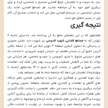
نیاز، به سرعت و با اطمینان، مرجع قضایی صحیح را شناسایی کرده و برای
پیگیری امور خود به آن مراجعه نمایید. هر مجتمع قضایی، مانند یک
بخش تخصصی در سیستم قضایی عمل می کند و انتخاب صحیح آن، گام
اول در مسیر احقاق حق است.
نتیجه گیری
همانطور که در این راهنمای جامع به آن پرداخته شد، دادسرای ناحیه ۶
تهران، که به
مجتمع قضایی شهید قدوسی
نیز شهرت دارد، نقش محوری
در رسیدگی به دعاوی کیفری منطقه ۶ تهران ایفا می کند. از لحظه یافتن
آدرس دقیق آن در میدان هفتم تیر، خیابان شهید شیرودی، تا شناخت راه
های دسترسی متنوع با مترو، اتوبوس یا خودرو شخصی، هر جزئیاتی می
تواند به شما در کاهش اضطراب و مدیریت بهتر زمان کمک کند. اطلاعات
تماس دقیق و آگاهی از ساعات کاری ۸ صبح تا ۱۴ بعدازظهر (شنبه تا
چهارشنبه)، اطمینان می دهد که مراجعه شما به هدر نخواهد رفت.
درک حوزه قضایی و همکاری این دادسرا با ضابطین قضایی نظیر پایگاه
های آگاهی و اطلاعات و کلانتری های مختلف منطقه، تصویر روشنی از
فرآیند پیگیری پرونده به دست می دهد. همچنین، با رعایت نکات کاربردی
نظیر همراه داشتن مدارک کامل، استفاده از سامانه ثنا برای پیگیری آنلاین
پرونده و آگاهی از چالش های احتمالی مانند ازدحام و مواجهه با دلالان، می
توانید تجربه مراجعه خود را بهبود ببخشید. در نهایت، با شناخت مکان