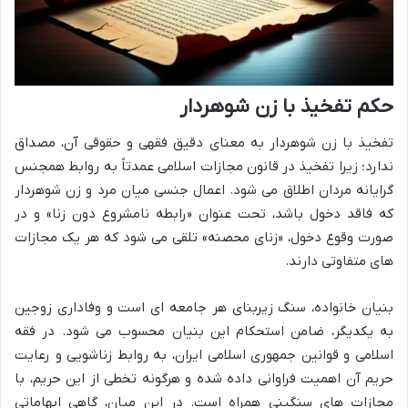
حکم تفخیذ با زن شوهردار
تفخیذ با زن شوهردار به معنای دقیق فقهی و حقوقی آن، مصداق
ندارد؛ زیرا تفخیذ در قانون مجازات اسلامی عمدتاً به روابط همجنس
گرایانه مردان اطلاق می شود. اعمال جنسی میان مرد و زن شوهردار
که فاقد دخول باشد، تحت عنوان «رابطه نامشروع دون زنا» و در
صورت وقوع دخول، «زنای محصنه» تلقی می شود که هر یک مجازات
های متفاوتی دارند.
بنیان خانواده، سنگ زیربنای هر جامعه ای است و وفاداری زوجین
به یکدیگر، ضامن استحکام این بنیان محسوب می شود. در فقه
اسلامی و قوانین جمهوری اسلامی ایران، به روابط زناشویی و رعایت
حریم آن اهمیت فراوانی داده شده و هرگونه تخطی از این حریم، با
مجازات های سنگینی همراه است. در این میان، گاهی ابهاماتی