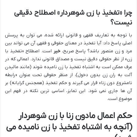
چرا «تفخیذ با زن شوهردار» اصطلاح دقیقی
نیست؟
با توجه به تعاریف فقهی و قانونی ارائه شده، می توان به پرسش
اصلی پاسخ داد: آیا تفخیذ در معنای حقوقی و فقهی آن می تواند بین
مرد و زن متصور باشد؟ پاسخ صریح،
خیر
است. اصطلاح «تفخیذ با
زن» از نظر حقوقی دقیق نیست و مصداق قانونی ندارد. اعمالی که در
عرف ممکن است به اشتباه تفخیذ با زن نامیده شوند (مانند مالیدن
آلت به ران زن بدون دخول)، از منظر حقوقی تحت عنوان «رابطه
نامشروع دون زنا» قرار می گیرند و حکم تفخیذ (همجنس گرایانه) بر
آن ها جاری نمی شود. این تمایز، اساسی ترین نکته در فهم این
موضوع است.
حکم اعمال مادون زنا با زن شوهردار
(آنچه به اشتباه تفخیذ با زن نامیده می