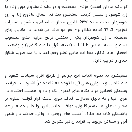
گرایانه مردان است)، «زنای محصنه» و «رابطه نامشروع دون زنا» با
زن شوهردار تبیین گردید. مشخص شد که اعمال مادون زنا با زن
شوهردار، تحت ماده ۶۳۷ قانون مجازات اسلامی، مشمول مجازات
تعزیری تا ۹۹ ضربه شلاق برای هر دو طرف می شوند. در مقابل، زنای
محصنه با زن شوهردار، یکی از سنگین ترین جرایم حدی محسوب
شده و بسته به شرایط اثبات (بینه، اقرار یا علم قاضی) و وضعیت
احصان مرد زناکار، مجازات هایی نظیر رجم، اعدام یا صد ضربه شلاق
حدی را در پی دارد.
همچنین، به نحوه اثبات این جرایم از طریق اقرار، شهادت شهود و
علم قاضی، و دشواری های آن با توجه به قاعده درأ اشاره شد. فرآیند
رسیدگی قضایی در دادگاه های کیفری یک و دو و اهمیت احتیاط در
طرح اتهام به دلیل مجازات قذف، مورد بحث قرار گرفت. علاوه بر
مجازات های مستقیم قانونی، عواقب جانبی این روابط از جمله از هم
پاشیدگی خانواده، طلاق، آسیب های روحی و روانی، خدشه دار شدن
آبرو و مسائل مربوط به فرزندان نیز تشریح شد.