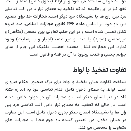
گرایانه مردان شناخته می شود و از لواط (دخول کامل) متمایز است.
فقها نیز بر این عقیده اند که تفخیذ به معنای قرار دادن آلت تناسلی
مرد بین ران ها یا نشیمنگاه مرد دیگر است.
مجازات حد
برای تفخیذ
بین دو مرد، بر اساس
ماده ۲۳۶ قانون مجازات اسلامی
، صد ضربه
شلاق تعیین شده است و در این حکم، تفاوتی بین محصن (متأهل) و
غیرمحصن (مجرد) یا عنف و غیر عنف (اجبار و با رضایت) وجود
ندارد. این مجازات نشان دهنده اهمیت تفکیک این جرم از سایر
جرایم جنسی و شدت برخورد با آن در فقه و قانون است.
تفاوت تفخیذ با لواط
شناخت تفاوت میان تفخیذ و لواط برای درک صحیح احکام ضروری
است. لواط، به معنای دخول کامل اندام تناسلی مرد به اندازه ختنه
گاه در دبر انسان مذکر است و مجازات آن در موارد خاص اعدام
است. در حالی که تفخیذ، به معنای قرار دادن آلت تناسلی مرد بین
ران ها یا نشیمنگاه انسان مذکر بدون دخول کامل است. این تفاوت
در میزان دخول، مرز تعیین کننده دو جرم مجزا با مجازات های
متفاوت را مشخص می کند.