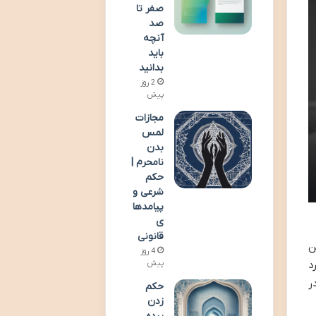
صفر تا
صد
آنچه
باید
بدانید
2 روز
پیش
مجازات
لمس
بدن
نامحرم |
حکم
شرعی و
پیامدها
ی
قانونی
ن
4 روز
د
پیش
ر
حکم
زدن