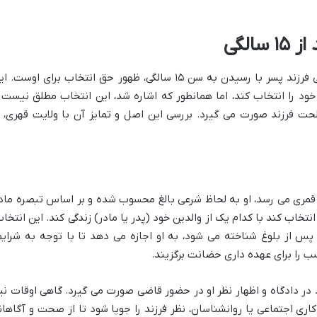
الگی
یکی از مهمترین تغییرات در وضعیت حقوقی فرزند پسر با رسیدن به سن ۱۵ سالگی، ظهور حق انتخاب برای اوست.
ود را انتخاب کند، اما همانطور که اشاره شد، این انتخاب مطلق نیست 
حت فرزند صورت می گیرد. بررسی این اصل و تمایز آن با ولایت قهری، ا
زند پسر به سن ۱۵ سال تمام قمری می رسد، او به لحاظ شرعی بالغ محسوب شده و بر اساس تبصره ما
 انتخاب کند با کدام یک از والدین خود (پدر یا مادر) زندگی کند. این انتخاب
پس از بلوغ شناخته می شود، به او اجازه می دهد تا با توجه به شرایط
 را برای عهده داری حضانت برگزیند.
ند در دادگاه و اظهار نظر او در حضور قاضی صورت می گیرد. گاهی اوقات نیز
ی اجتماعی یا روانشناسان، نظر فرزند را جویا شود تا از صحت و آگاهان