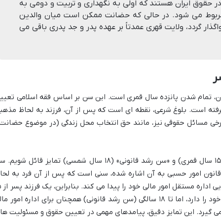
ر حقوق ایران هستند که اولی به نگهداری و تربیت و دومی به
د مربوط می شود. در حالی که حضانت ممکن است میان والدین
ار گردد، ولایت قهری عمدتاً بر عهده پدر و جد پدری باقی می
ر
ان، تمام شدن پانزده سال قمری است. این سن بر اساس فقه اسلامی تعیی
گرفته است. بلوغ شرعی، نقطه ای است که پس از آن، فرزند به لحاظ مذهب
رخی مسائل حقوقی نیز، مانند حق انتخاب محل زندگی (در موضوع حضانت)
بسیار مهم است که میان سن بلوغ شرعی (۱۵ سال قمری) و «سن رشد قانونی» (۱۸ سال شمسی) تمایز قائل شویم
ماده ۱۲۱۰ قانون مدنی و قانون امور حسبی به آن اشاره شده، سنی است که پس از آن فرد به لح
حقوقی «رشید» محسوب 
سالگی (بلوغ شرعی) حق انتخاب محل زندگی خود را دارد، اما تا ۱۸ سالگی (سن رشد قانونی) همچنان برای اداره امور م
می گیرد. این تمایز دقیق، پیامدهای مهمی در تعیین حقوق و مسئولیت ها