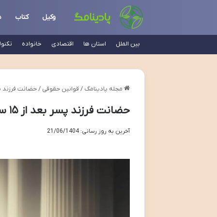
وکیل
کتاب
د
بین الملل
استان ها
اقتصادی
خانواده
تکنو
مجله پادینامگ
/
قوانین حقوقی
/
حضانت فرزند پسر بعد از ۱۵ سالگ
حضانت فرزند پسر بعد از ۱۵ سالگی | راهنمای کامل قوانین
آخرین به روز رسانی: 21/06/1404