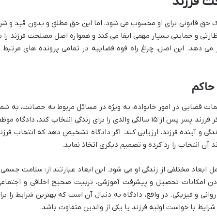
ت فرزند
 از ۱۵ سالگی، هرچند یک حق قانونی برای او محسوب می شود، اما این حق مطلق و بدون قید و ش
ارتی و حمایتی بسیار مهمی ایفا می کند و همواره اصل مصلحت فرزند را ب
می دهد. این اصل، چراغ راه قوه قضاییه در تمامی پرونده های مرتبط ب
حاکم
 قضایی در امور خانواده، به ویژه در مسائل مربوط به حضانت، به شما
می رود. این اصل به این معناست که حتی اگر فرزند پسر پس از ۱۵ سالگی والدی را برای زندگی انتخاب کند، دادگاه م
دگی و آینده فرزند، ارزیابی کند. اگر دادگاه تشخیص دهد که انتخاب فرزند
آن انتخاب را رد کرده و تصمیم دیگری اتخاذ نماید.
بعاد مختلفی از زندگی او می شود. این ابعاد عبارتند از: سلامت جسمی 
بودن امکانات تحصیل و پیشرفت آموزشی، تربیت صحیح اخلاقی و اجتماعی
نی و فیزیکی. در واقع، دادگاه به دنبال آن است که بهترین شرایط را برا
 شرایط با خواست اولیه فرزند یا یکی از والدین متفاوت باشد.