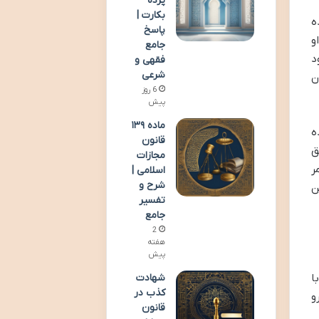
پرده
بکارت |
ه
پاسخ
و
جامع
د
فقهی و
شرعی
ران
6 روز
پیش
ماده ۱۳۹
ه
قانون
ق
مجازات
ر
اسلامی |
شرح و
ن
تفسیر
جامع
2
هفته
پیش
شهادت
با
کذب در
و
قانون