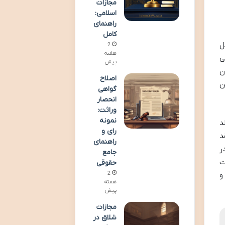
مجازات
اسلامی:
راهنمای
کامل
ل
2
هفته
ی
پیش
ن
اصلاح
ین
گواهی
انحصار
وراثت:
نمونه
د
رای و
د
راهنمای
ر
جامع
ت
حقوقی
2
و
هفته
پیش
مجازات
شلاق در