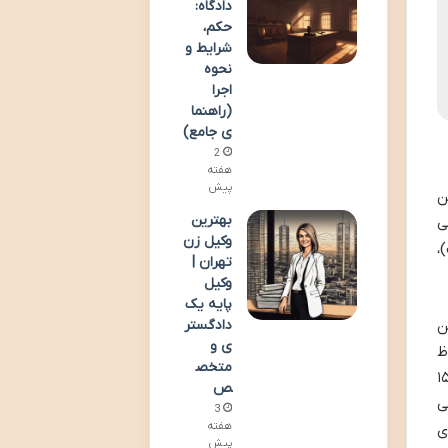
دادگاه:
حکم،
شرایط و
نحوه
اجرا
(راهنما
ی جامع)
2
هفته
پیش
ن
بهترین
ی
وکیل زن
،
تهران |
وکیل
پایه یک
دادگستر
. سن
ی و
اظ
متخص
می شود؛ یعنی توانایی اداره مستقل امور مالی خود را پیدا می کند. بنابراین، یک فرزند پسر از ۱۵
ص
الی
3
هفته
ی
پیش