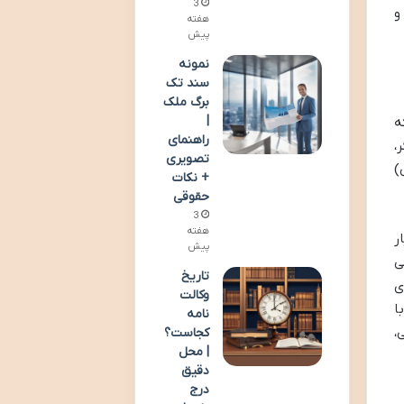
3
و
هفته
پیش
نمونه
سند تک
برگ ملک
|
که
راهنمای
،
تصویری
تمام شمسی)
+ نکات
حقوقی
3
هفته
ر
پیش
ی
تاریخ
ی
وکالت
ا
نامه
 ولایت قهری تا ۱۸ سالگی،
کجاست؟
| محل
دقیق
درج