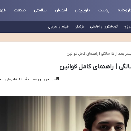
اروخانه
پوست
تلویزیون
آموزش
سلامتی
صنعت
قهو
لوژی
گردشگری و اقامتی
پزشکی
فیلم و سریال
ی | راهنمای کامل قوانین
خواندن این مطلب 14 دقیقه زمان میبرد