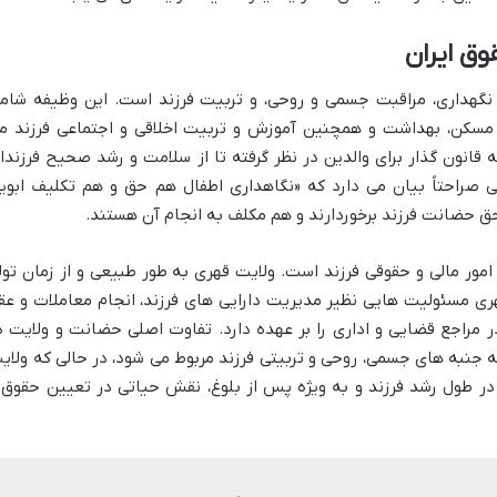
ق ایران
 نگهداری، مراقبت جسمی و روحی، و تربیت فرزند است. این وظیفه شام
، مسکن، بهداشت و همچنین آموزش و تربیت اخلاقی و اجتماعی فرزند م
انون گذار برای والدین در نظر گرفته تا از سلامت و رشد صحیح فرزندا
ود. ماده ۱۱۶۸ قانون مدنی صراحتاً بیان می دارد که «نگاهداری اطفال هم حق و هم تکلیف ابو
ق حضانت فرزند برخوردارند و هم مکلف به انجام آن هستند.
 امور مالی و حقوقی فرزند است. ولایت قهری به طور طبیعی و از زمان تول
هری مسئولیت هایی نظیر مدیریت دارایی های فرزند، انجام معاملات و عق
 در مراجع قضایی و اداری را بر عهده دارد. تفاوت اصلی حضانت و ولایت د
جنبه های جسمی، روحی و تربیتی فرزند مربوط می شود، در حالی که ولای
یز در طول رشد فرزند و به ویژه پس از بلوغ، نقش حیاتی در تعیین حقوق 