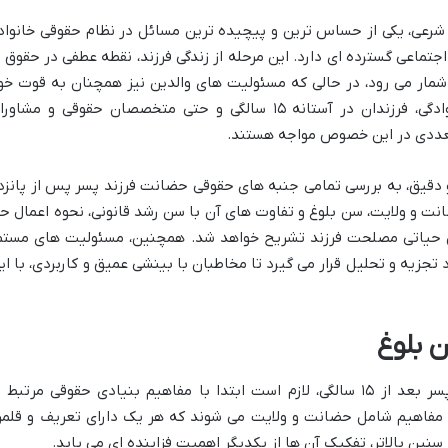
رعی، یکی از حساس ترین و پیچیده ترین مسائل در نظام حقوقی خانواد
جتماعی گسترده ای دارد. این مرحله از زندگی فرزند، نقطه عطفی در حقوق ا
مار می رود، در حالی که مسئولیت های والدین نیز همچنان به قوت خو
باقی است. والدین درگیر در اختلافات خانوادگی، فرزندان در آستانه ۱۵ سالگی و حتی متخصصان حقوقی و مشاو
متعددی در این خصوص مواجه هستند.
و دقیق، به بررسی تمامی جنبه های حقوقی حضانت فرزند پسر پس از پانزد
ضانت و ولایت، سن بلوغ و تفاوت های آن با سن رشد قانونی، نحوه اعمال ح
ل حیاتی مصلحت فرزند تشریح خواهد شد. همچنین، مسئولیت های مستم
زیه و تحلیل قرار می گیرد تا مخاطبان با بینشی عمیق و کاربردی، با ای
 بلوغ
برای درک عمیق تر موضوع حضانت فرزند پسر بعد از ۱۵ سالگی، لازم است ابتدا با مفاهیم بنیادی حقوقی مرتبط 
ین مفاهیم شامل حضانت و ولایت می شوند که هر یک دارای تعریف و قلمر
نین بالاتر، تفکیک آن ها از یکدیگر اهمیت فزاینده ای می یابد.