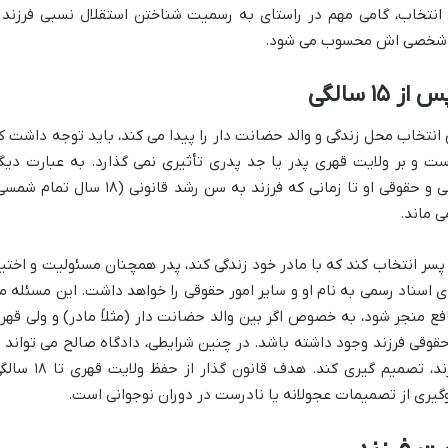
انتخاب، گامی مهم در راستای به رسمیت شناختن استقلال نسبی فرزند 
ندگی شخصی اش محسوب می شود.
 سالگی
فرزند پسر پس از ۱۵ سالگی حق انتخاب محل زندگی و والد حضانت دار را پیدا می کند، باید توجه داشت 
و بر ولایت قهری پدر یا جد پدری تأثیری نمی گذارد. به عبارت دیگر
ولایت قهری پدر بر فرزند برای اداره امور مالی و حقوقی او تا زمانی که فرزند به سن رشد قانونی (۱۸ سال 
 ماند.
پسر انتخاب کند که با مادر خود زندگی کند، پدر همچنان مسئولیت و اختیا
ی اسناد رسمی به نام او و سایر امور حقوقی را خواهد داشت. این مسئله م
افع منجر شود، به خصوص اگر بین والد حضانت دار (مثلاً مادر) و ولی قهر
حقوقی فرزند وجود داشته باشد. در چنین شرایطی، دادگاه صالح می تواند ب
بررسی موضوع و در نظر گرفتن مصلحت فرزند، تصمیم گیری کند. هدف قانون گذار از حفظ
وگیری از تصمیمات عجولانه یا نادرست در دوران نوجوانی است.