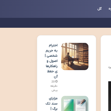
ه
گل
احترام
به حریم
شخصی |
اصول و
راهکارها
ی حفظ
آن
20
دقیقه
پیش
مزایای
سند تک
برگ |