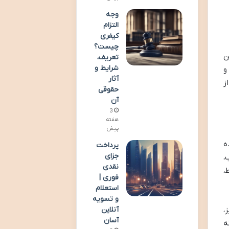
وجه
التزام
کیفری
چیست؟
 این
تعریف،
شرایط و
و
آثار
ز
حقوقی
آن
3
هفته
پیش
ده
پرداخت
جزای
،
نقدی
،
فوری |
استعلام
و تسویه
آنلاین
،
آسان
ه