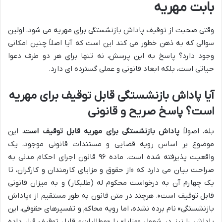
بابت مهریه
وقتی صحبت از توقیف پاداش بازنشستگی برای مهریه می شود، اولین
سوالی که به ذهن خطور می کند این است که آیا اصلاً چنین امکانی
وجود دارد؟ پاسخ به این پرسش، نه تنها برای هر دو طرف دعوا
حیاتی است، بلکه ابعاد قانونی و عملی گسترده ای دارد.
آیا پاداش بازنشستگی قابل توقیف برای مهریه
است؟ پاسخ صریح و قانونی
بله، اصولاً
پاداش بازنشستگی برای مهریه قابل توقیف است.
این
موضوع بر اساس رویه قضایی و مستندات قانونی موجود، یک
واقعیت پذیرفته شده است. ماده ۹۶ قانون اجرای احکام مدنی به
صراحت بیان می دارد که «از حقوق و مزایای کارمندان و کارگران، تا
یک چهارم آن به درخواست محکوم له (طلبکار) و به میزان قانونی
قابل توقیف است». هرچند در متن قانون به طور مستقیم از «پاداش
بازنشستگی» نام برده نشده، اما رویه محاکم و تفسیرهای حقوقی، این
پاداش را نیز در شمول «مزایا» یا «مطالبات» قابل توقیف قرار داده