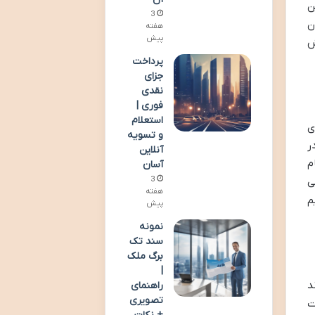
ن
3
ن
هفته
پیش
ش
پرداخت
جزای
نقدی
فوری |
استعلام
ی
و تسویه
ر
آنلاین
م
آسان
3
ی
هفته
م
پیش
نمونه
سند تک
برگ ملک
|
د
راهنمای
تصویری
ت