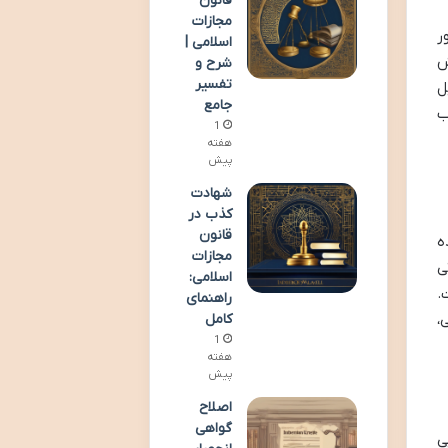
قانون
مجازات
ر
اسلامی |
ش
شرح و
تفسیر
ل
جامع
ب
1
هفته
پیش
شهادت
کذب در
قانون
ه
مجازات
ی
اسلامی:
.
راهنمای
،
کامل
1
هفته
پیش
اصلاح
گواهی
ی