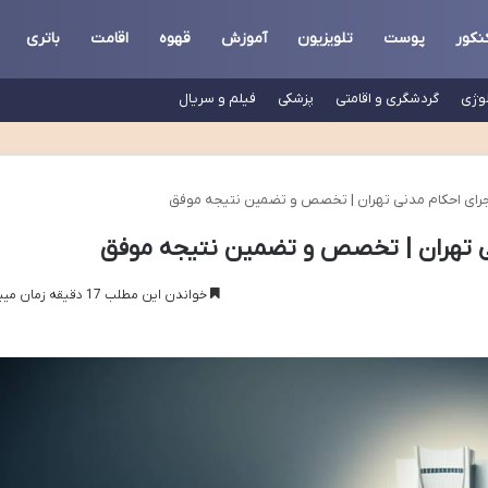
نکور
پوست
تلویزیون
آموزش
قهوه
اقامت
باتری
لوژی
گردشگری و اقامتی
پزشکی
فیلم و سریال
جرای احکام مدنی تهران | تخصص و تضمین نتیجه موفق
نی تهران | تخصص و تضمین نتیجه موفق
خواندن این مطلب 17 دقیقه زمان میبرد