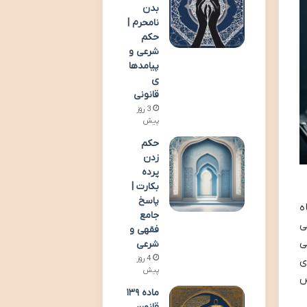
بدن
نامحرم |
حکم
شرعی و
پیامدها
ی
قانونی
3 روز
پیش
حکم
زدن
پرده
بکارت |
پاسخ
ه
جامع
ی
فقهی و
ی
شرعی
4 روز
ی
پیش
ض
ماده ۱۳۹