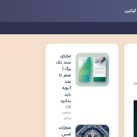
کراتین
مزایای
سند تک
برگ |
صفر تا
صد
آنچه
باید
بدانید
8
ساعت
پیش
مجازات
لمس