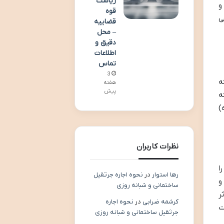
ریاست
و
قوه
ی
قضاییه
– محل
دقیق و
اطلاعات
تماس
3
ه
هفته
پیش
ه
)
نظرات کاربران
ا
رها استوار
در
نحوه اجاره جرثقیل
و
ساختمانی و شبانه روزی
ر
کرشمه ضرابی
در
نحوه اجاره
ت
جرثقیل ساختمانی و شبانه روزی