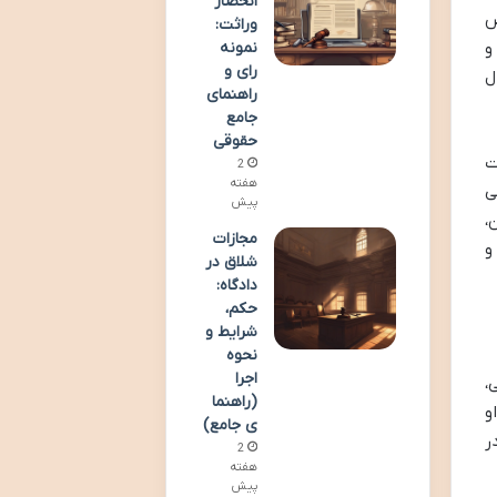
انحصار
ص
وراثت:
نمونه
و
رای و
ل
راهنمای
جامع
حقوقی
ت
2
هفته
ی
پیش
،
مجازات
و
شلاق در
دادگاه:
حکم،
شرایط و
نحوه
اجرا
،
(راهنما
و
ی جامع)
ر
2
هفته
پیش