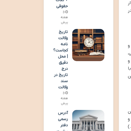
+ نکات
ر
حقوقی
ر
3
هفته
پیش
تاریخ
وکالت
نامه
و
کجاست؟
،
| محل
و
دقیق
ا
درج
تاریخ در
ن
سند
وکالت
3
هفته
پیش
ن
آدرس
و
رسمی
دفتر
)