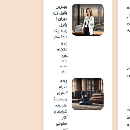
بهترین
ه
وکیل زن
ز
تهران |
ی
وکیل
ه
پایه یک
دادگستر
ی و
متخص
ص
3
هفته
ر
پیش
ص
وجه
التزام
کیفری
چیست؟
تعریف،
ط
شرایط و
ط
آثار
حقوقی
ه
آن