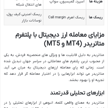
هزینه ها
اسپرد، کمیسیون، سوآپ
های انتقال شبکه
ریسک امنیتی کیف پول،
ریسک ها
ریسک اهرم، Call margin
نوسانات بازار
مزایای معامله ارز دیجیتال با پلتفرم
متاتریدر (MT4 و MT5)
متاتریدر به دلیل قابلیت ها و ویژگی های منحصربه فردش، به یکی
از محبوب ترین پلتفرم های معاملاتی در سراسر جهان تبدیل شده
است. زمانی که پای معامله ارزهای دیجیتال به میان می آید،
متاتریدر می تواند ابزارهایی را در اختیار معامله گر قرار دهد که
تجربه او را بهبود بخشد.
ابزارهای تحلیلی قدرتمند
متاتریدر به معنای واقعی کلمه، انبوهی از ابزارهای تحلیلی را در