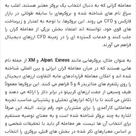
معامله گرانی که به دنبال انتخاب یک بروکر معتبر هستند، اغلب به
سراغ نام های شناخته شده و بروکرهای با سابقه طولانی در بازار
فارکس و CFD می روند. این بروکرها، با توجه به اعتبار و زیرساخت
های قوی خود، توانسته اند اعتماد بخش بزرگی از معامله گران را
جلب کنند و خدمات گسترده ای را در زمینه CFD ارزهای دیجیتال
فراهم می آورند.
به عنوان مثال، بروکرهایی مانند
Exness
،
Alpari
، و
XM
از جمله نام
هایی هستند که در میان معامله گران ایرانی و بین المللی شناخته
شده اند و امکان معامله قراردادهای مابه التفاوت ارزهای دیجیتال
را روی پلتفرم های متاتریدر 4 و 5 فراهم می کنند. این بروکرها معمولاً
طیف وسیعی از جفت ارزهای کریپتو در برابر دلار را ارائه می دهند و
تلاش می کنند تا با ارائه ابزارهای تحلیلی و پشتیبانی مناسب، تجربه
معاملاتی کارآمدی را برای مشتریان خود رقم بزنند. البته، این صرفاً
اشاره به چند بروکر شناخته شده است و به معنای توصیه مستقیم
برای انتخاب آن ها نیست. هر معامله گر باید با تحقیقات شخصی و
بر اساس معیارهای ذکر شده در بخش های قبلی، بروکری را انتخاب