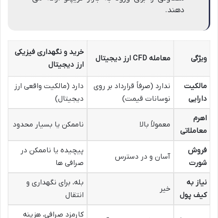
دهند.
خرید و نگهداری فیزیکی
ویژگی
معامله CFD ارز دیجیتال
ارز دیجیتال
مالکیت
ندارد (صرفاً قرارداد بر روی
دارد (مالکیت واقعی ارز
دارایی
نوسانات قیمت)
دیجیتال)
اهرم
معمولاً بالا
ناممکن یا بسیار محدود
معاملاتی
فروش
پیچیده یا ناممکن در
آسان و در دسترس
شورت
صرافی ها
نیاز به
بله، برای نگهداری و
خیر
کیف پول
انتقال
کارمزد صرافی، هزینه