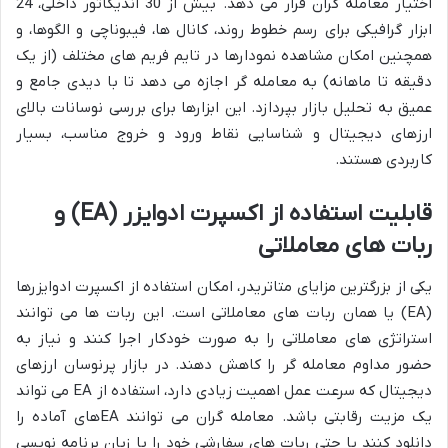
اختیار معامله گران قرار می دهد. بیش از 30 اندیکاتور داخلی، 24
ابزار گرافیکی برای رسم خطوط روند، کانال ها، فیبوناچی و الگوها، و
همچنین امکان مشاهده نمودارها در تایم فریم های مختلف (از یک
دقیقه تا ماهانه) به معامله گر اجازه می دهد تا با دیدی جامع و
عمیق به تحلیل بازار بپردازد. این ابزارها برای بررسی نوسانات بالای
ارزهای دیجیتال و شناسایی نقاط ورود و خروج مناسب، بسیار
کاربردی هستند.
قابلیت استفاده از اکسپرت ادوایزر (EA) و
ربات های معاملاتی
یکی از بزرگترین مزایای متاتریدر، امکان استفاده از اکسپرت ادوایزرها
(EA) یا همان ربات های معاملاتی است. این ربات ها می توانند
استراتژی های معاملاتی را به صورت خودکار اجرا کنند و نیاز به
حضور مداوم معامله گر را کاهش دهند. در بازار پرنوسان ارزهای
دیجیتال که سرعت عمل اهمیت زیادی دارد، استفاده از EA می تواند
یک مزیت رقابتی باشد. معامله گران می توانند EAهای آماده را
دانلود کنند یا حتی ربات های سفارشی خود را با زبان برنامه نویسی