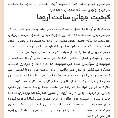
سوئیسی معتبر حفظ کند. تاریخچه آروما داستانی از تعهد به کیفیت
طراحی و نوآوری است که همچنان ادامه دارد.
کیفیت جهانی ساعت آروما
ساعت های آروما به دلیل کیفیت ساخت بی نظیر و طراحی های زیبا در
سراسر جهان شناخته شده اند. این شهرت جهانی نه تنها نتیجه بازاریابی
هوشمندانه بلکه حاصل تعهد عمیق این برند به استفاده از بهترین مواد
اولیه و بهره گیری از پیشرفته ترین تکنولوژی ها در فرآیند تولید است.
کیفیت جهانی
آروما برگرفته از میراث غنی ساعت سازی سوئیس است.
یکی از عوامل اصلی تضمین کیفیت در ساعت های آروما استفاده از
موتورهای سوئیسی است. این موتورها که نماد دقت و پایداری هستند
عملکرد بی نقص و طول عمر بالایی را برای ساعت های آروما تضمین می
کنند. چه از نوع کوارتز باشند و چه مکانیکی تمامی موتورها تحت آزمایش
های دقیق قرار می گیرند تا از بالاترین سطح کارایی اطمینان حاصل شود.
علاوه بر موتور مواد به کار رفته در ساخت بدنه و بند ساعت نیز نقش
حیاتی در کیفیت نهایی دارند. آروما از
استیل ضدزنگ
مرغوب برای ساخت
قاب و بند و از شیشه های مقاوم در برابر خط و خش (غالباً یاقوت کبود)
برای محافظت از صفحه ساعت استفاده می کند. این انتخاب های
هوشمندانه مقاومت ساعت را در برابر عوامل محیطی و سایش روزمره
افزایش می دهد.