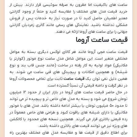
ساعت های باکیفیت اما مقرون به صرفه سوئیسی قرار دارند. پیش از
خرید قیمت مدل های مختلف را مقایسه کنید و حتماً از وجود گارانتی
معتبر اطمینان حاصل کنید تا در صورت نیاز به خدمات پس از فروش
مشکلی نداشته باشید. نمایندگی های رسمی مانند گالری زمردیان گارانتی
جهانی را برای ساعت های آروما ارائه می دهند.
قیمت ساعت آروما
قیمت ساعت مچی آروما مانند هر کالای لوکس دیگری بسته به عوامل
مختلفی متغیر است. این عوامل شامل مدل ساعت نوع موتور (کوارتز یا
مکانیکی) مواد اولیه به کار رفته در ساخت (مانند جنس قاب بند و نوع
شیشه) و همچنین امکانات و پیچیدگی های فنی ساعت می شوند. به
همین دلیل نمی توان یک
قیمت ساعت
ثابت برای تمامی محصولات آروما
در نظر گرفت و دامنه قیمتی آن نسبتاً گسترده است.
در حال حاضر قیمت ساعت های آروما در بازار ایران از حدود ۱۲ میلیون
تومان شروع می شود و بسته به مدل های خاص تر و پیچیده تر می تواند
تا حدود ۵۰ میلیون تومان یا بیشتر ادامه داشته باشد. مدل های با موتور
مکانیکی یا دارای شیشه های یاقوت کبود و طراحی های خاص معمولاً در
رده قیمتی بالاتری قرار می گیرند. همچنین نسخه های محدود یا کالکشن
های ویژه نیز می توانند قیمت های بالاتری داشته باشند.
برای اطلاع دقیق از قیمت ها و مقایسه مدل های مختلف بهترین راه