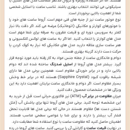
هستند. اما اگر استفاده روزمره و کژوال مدنظر شماست مدل های استیل یا
سیلیکونی می توانند انتخاب بهتری باشند. تناسب ساعت با استایل شخصی
شما از اهمیت بالایی برخوردار است.
نوع موتور ساعت نیز از جنبه های فنی مهم است. آروما ساعت های خود را
با موتورهای کوارتز و مکانیکی (اتوماتیک) عرضه می کند. اگر دقت بالا نیاز
کمتر به سرویس دوره ای و قیمت مقرون به صرفه برای شما مهم است
مدل های کوارتز را انتخاب کنید. اما اگر به ساعت های لوکس کلکسیونی و
هنر ساعت سازی علاقه دارید مدل های مکانیکی که نیاز به کوک کردن یا
حرکت دست دارند گزینه بهتری هستند.
دوام و ماندگاری ساعت از جمله جنس مواد به کار رفته باید مورد توجه قرار
گیرد. بیشتر مدل های آروما از
استیل ضدزنگ
ساخته شده اند که دوام
بالایی دارد و در برابر خوردگی مقاوم است. همچنین برخی مدل ها دارای
شیشه یاقوت کبود (Sapphire Crystal) هستند که در برابر خط وخش
بسیار مقاوم است. اگر دوام و ماندگاری ساعت برایتان اهمیت دارد به این
ویژگی ها در مشخصات محصول دقت کنید.
میزان
مقاومت در برابر آب
(ATM) نیز فاکتوری حیاتی است. قبل از خرید به
این مشخصه توجه کنید. برخی مدل های آروما تنها برای پاشش آب (مثل
شستن دست ها) مقاوم هستند در حالی که برخی مدل ها قابلیت تحمل
فشار آب بیشتر را دارند و برای شنا یا غواصی سطحی مناسب هستند.
اطمینان حاصل کنید که مقاومت ساعت با نوع استفاده شما مطابقت دارد.
در نهایت
قیمت ساعت
و گارانتی آن را بررسی کنید. ساعت های آروما در رده