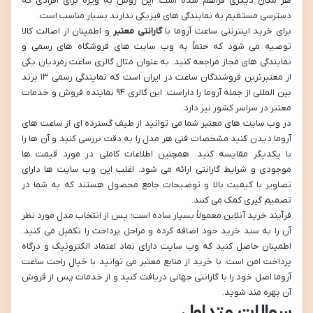
هر مکان دیگری فراهم شده است. این روش به ویژه برای افرادی که
دسترسی مستقیم به نمایندگی های فیزیکی ندارند بسیار مناسب است.
برای خرید اینترنتی ساعت آروما با
گارانتی معتبر
و اطمینان از اصالت کالا
توصیه می شود که حتماً به وب سایت های فروشگاه های رسمی و
نمایندگی های مجاز مراجعه کنید. به عنوان مثال گالری ساعت زمردیان یکی
از معتبرترین فروشندگان ساعت در ایران است که نمایندگی رسمی ۱۳ برند
بین المللی از جمله آروما را داراست. این گالری ۹۴ نماینده فروش و خدمات
معتبر در سراسر کشور نیز دارد.
در وب سایت های معتبر شما می توانید از طیف گسترده ای از ساعت های
آروما دیدن کنید مشخصات فنی هر مدل را به دقت بررسی کنید و آن ها را
با یکدیگر مقایسه کنید. همچنین اطلاعات کاملی در مورد قیمت ها
موجودی و شرایط گارانتی ارائه می شود. اغلب این وب سایت ها دارای
تصاویر با کیفیت بالا و توضیحات جامع محصول هستند که به شما در
تصمیم گیری کمک می کنند.
فرآیند خرید آنلاین معمولاً بسیار ساده است؛ پس از انتخاب مدل مورد نظر
آن را به سبد خرید خود اضافه کرده و مراحل پرداخت را تکمیل می کنید.
اطمینان حاصل کنید که وب سایت دارای نماد اعتماد الکترونیک و درگاه
پرداخت امن است. با خرید از منابع معتبر می توانید با خیال راحت ساعت
آروما اصل خود را با گارانتی جهانی دریافت کنید و از خدمات پس از فروش
آن بهره مند شوید.