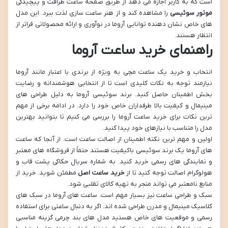
است که به کاربر اجازه می دهد از طریق صفحه ساعت ظرافت و پیچیدگی
موتور سوئیسی
را مشاهده کند و از هنر ساعت سازی لذت ببرد. این مدل
های خاص نشان دهنده توانایی آروما در نوآوری و ارائه محصولاتی فراتر از
انتظار هستند.
راهنمای خرید ساعت آروما
انتخاب و خرید یک ساعت مچی به ویژه از برندی با اعتبار مانند آروما
نیازمند توجه به نکات کلیدی است تا از انتخابی هوشمندانه و رضایت
بخش اطمینان حاصل کنید. برند سوئیسی آروما به دلیل طراحی های
مینیمال و کیفیت بالا طرفداران خاص خود را دارد. در ادامه برخی از مهم
ترین نکات برای خرید ساعت آروما را بررسی می کنیم تا بتوانید بهترین
مدل را متناسب با نیازهای خود پیدا کنید.
اولین و مهم ترین نکته اطمینان از اصالت ساعت است. از آنجا که ساعت
های آروما یک برند سوئیسی باکیفیت هستند حتماً از فروشگاه های معتبر
و نمایندگی های رسمی خرید کنید. به شماره سریال حکاکی پشت قاب و
هولوگرام اصالت توجه کنید تا از
خرید ساعت اصل
مطمئن شوید. خرید از
منابع نامعتبر می تواند منجر به تهیه کالای تقلبی شود.
سبک و طراحی ساعت نیز بسیار مهم است. ساعت های آروما در سبک های
کلاسیک مینیمال و مدرن طراحی شده اند. اگر به دنبال ساعتی برای استفاده
رسمی و موقعیت های خاص هستید مدل های بند چرمی گزینه مناسبی