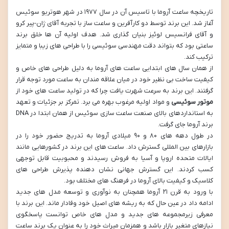
تاریخچه ساعت آروما با تاسیس آن در سال ۱۹۷۷ در شهر هوتریو سوئیس
آغاز شد. این برند توسط دو کارآفرین و ساعت ساز با تجربه آقای ژان-پیر کرو
و آقای فرانسیس لوئیز بنیان گذاری شد. هدف اولیه آن ها خلق برند
ساعتی بود که بتواند دقت مهندسی سوئیسی را با طراحی های زیبا و متمایز
ترکیب کند.
از همان سال های ابتدایی ساعت های آروما به دلیل طراحی های خاص و
کیفیت ساخت بی نظیر خود در میان علاقه مندان به ساعت مورد توجه قرار
گرفتند. این برند به سرعت شهرت یافت چرا که در تولید ساعت های خود از
موتور سوئیسی
و مواد اولیه مرغوب بهره می برد. تمرکز بر جزئیات و تعهد
به استانداردهای بالای صنعت ساعت سازی سوئیس از همان ابتدا در DNA
برند آروما جای گرفت.
در طول دهه های ۸۰ و ۹۰ میلادی آروما به تدریج حضور خود را در
بازارهای بین المللی گسترش داد. ساعت های این برند در کشورهایی مانند
ایالات متحده اروپا و آسیا به فروش رسیدند و محبوبیت قابل توجهی
کسب کردند. این گسترش جهانی نشان دهنده پذیرش طراحی های
کلاسیک و کیفیت بالای آروما در فرهنگ های مختلف بود.
با ورود به قرن ۲۱ آروما همچنان به نوآوری و توسعه مدل های جدید
ادامه داد در عین حال که به ریشه های اصیل خود وفادار ماند. این برند با
معرفی زیرمجموعه های جدید و مدل های خاص توانست پاسخگوی
نیازهای متغیر بازار باشد و همزمان میراث خود را به عنوان یک برند ساعت