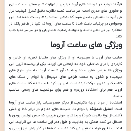
فرآیند تولید در کارخانه های آروما ترکیبی از مهارت های سنتی ساعت سازی
و فناوری های مدرن است. هر ساعت تحت نظارت دقیق کنترل کیفیت قرار
می گیرد تا اطمینان حاصل شود که تمامی استانداردها رعایت شده اند. این
وسواس در جزئیات باعث شده تا ساعت های آروما نه تنها در ظاهر بلکه در
عملکرد نیز بی نظیر باشند و بتوانند رضایت مشتریان را در سراسر دنیا جلب
کنند.
ویژگی های ساعت آروما
ساعت های آروما با مجموعه ای از ویژگی های متمایز تجربه ای خاص و
کاربردی را برای صاحبان خود به ارمغان می آورند. یکی از برجسته ترین این
ویژگی ها طراحی های ساده و شیک آن هاست. آروما به جای طرح های
پیچیده و شلوغ به سمت طراحی های مینیمال با الهام از سبک های
کلاسیک و مدرن حرکت کرده است. این رویکرد باعث شده که ساعت های
آروما هم برای استفاده روزمره و هم برای موقعیت های رسمی مناسب
باشند.
استفاده از مواد اولیه باکیفیت از دیگر خصوصیات بارز ساعت های آروما
است.
استیل ضدزنگ
با دوام بالا شیشه های مقاوم در برابر خط و خش
(اغلب از نوع یاقوت کبود) و بندهای چرمی طبیعی که حس لوکس بودن را
منتقل می کنند همگی به جذابیت و طول عمر این ساعت ها می افزایند. این
انتخاب دقیق مواد تضمین می کند که ساعت شما در گذر زمان نیز زیبایی و