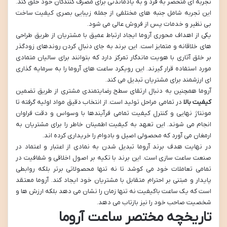
تجربه ای منحصر به فرد و به یادماندنی برای مصرف کنندگان خود خلق کند.
این تجربه شامل جنبه های مختلفی از جمله زیبایی بصری کیفیت ساخت
بی نظیر و خدمات پس از فروش عالی می شود.
یکی از اهداف محوری آروما ایجاد ارتباط عمیق با مشتریان از طریق طراحی
های خلاقانه و متمایز است. این برند به جای دنبال کردن روندهای زودگذر
بر خلق آثاری با هویت ماندگار تمرکز دارد که بتوانند برای سالیان متمادی
مورد استفاده قرار گیرند. این رویکرد ساعت های آروما را به سرمایه گذاری
ای ارزشمند برای مشتریان تبدیل می کند.
آروما همچنین به دنبال ارتقای سطح رضایتمندی مشتری از طریق تضمین
کیفیت بالا
در تمامی مراحل تولید است. از انتخاب دقیق مواد اولیه گرفته تا
مونتاژ نهایی و کنترل کیفیت تمامی فرآیندها با وسواس و دقت فراوان
انجام می شوند. این تعهد به کیفیت اطمینان خاطر را برای مشتریان به
ارمغان می آورد که محصولی اصیل و بادوام را خریداری کرده اند.
در نهایت هدف برند آروما تبدیل شدن به نمادی از اعتبار و اعتماد در
صنعت ساعت سازی است. این برند با تکیه بر اصول اخلاقی و شفافیت در
تمامی تعاملات خود می کوشد تا نه تنها محصولاتی برتر بلکه روابطی
پایدار و مبتنی بر احترام متقابل با مشتریان خود ایجاد کند. آروما معتقد
است که یک ساعت باکیفیت نه تنها زمان را نشان می دهد بلکه ارزش ها و
شخصیت صاحب خود را نیز بازتاب می دهد.
تاریخچه مختصر ساعت آروما