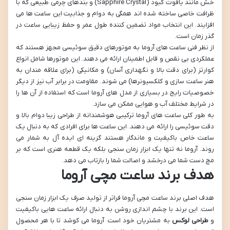
خش مانند یاقوت کبود (Sapphire Crystal) و بندهای چرمی طبیعی که با
ظرافت خاصی ساخته شده اند همگی به دوام و جذابیت این ساعت ها می
افزایند. این انتخاب مواد تضمین کننده طول عمر و حفظ زیبایی ساعت در
گذر زمان است.
از نظر فنی ساعت های آروما به موتورهای دقیق سوئیسی مجهز هستند که
عملکردی بی نقص و قابل اطمینان ارائه می دهند. این موتورها شامل انواع
کوارتز (برای دقت بالا و نگهداری آسان) و مکانیکی (برای علاقه مندان به
هنر ساعت سازی و کلکسیونرها) می شوند. مقاومت در برابر آب نیز از دیگر
خصوصیات رایج در بسیاری از مدل های آروما است که استفاده از آن ها را
در شرایط مختلف آب و هوایی ممکن می سازد.
به طور کلی ساعت های آروما ترکیبی هوشمندانه از طراحی زیبا دوام بالا و
دقت سوئیسی را ارائه می دهند. این ساعت ها برای افرادی که به دنبال یک
ساعت خاص باکیفیت و ماندگار هستند گزینه ای ایده آل به شمار می
روند. آروما نه تنها یک ابزار زمان سنجی بلکه یک قطعه هنری است که بر
مچ دست شما می درخشد و اصالت شما را بازتاب می دهد.
هدف برند ساعت مچی آروما
هدف اصلی برند ساعت مچی آروما فراتر از تولید صرف یک ابزار زمان سنجی
است. این برند با چشم اندازی روشن به دنبال ارائه ساعت هایی باکیفیت
و
طراحی لوکس
به مشتریان خود است. آروما می کوشد تا با هر محصول