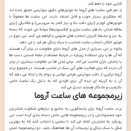
کارایی خود را حفظ کند.
از نظر فنی ساعت های آروما به موتورهای دقیق سوئیسی مجهز شده اند
که عملکردی بسیار خوب و قابل اعتماد دارند. این ساعت ها معمولاً با
موتورهای کوارتز (برای دقت بالا و نیاز کمتر به سرویس) و مکانیکی (برای
علاقه مندان به هنر ساعت سازی و کلکسیونرها) عرضه می شوند که بسته
به نیاز و سلیقه کاربران انتخاب های متنوعی را فراهم می کنند. این تنوع در
موتور امکان انتخاب ساعت متناسب با سبک زندگی هر فرد را می دهد.
علاوه بر این بسیاری از مدل های آروما دارای مقاومت در برابر آب هستند
که آن ها را برای استفاده روزمره در شرایط مختلف از جمله شستن دست ها
یا پاشش باران مناسب می کند. برخی مدل ها نیز مقاومت بیشتری در برابر
آب دارند که برای فعالیت های آبی سبک تر مناسب هستند. در مجموع برند
آروما ترکیبی از دقت سوئیسی طراحی لوکس و دوام بالا را ارائه می دهد که
آن را به گزینه ای ایده آل برای افرادی که به دنبال یک ساعت خاص
باکیفیت و ماندگار هستند تبدیل می کند.
زیرمجموعه های ساعت آروما
برند ساعت آروما برای پاسخگویی به سلایق و نیازهای متفاوت مشتریان
خود محصولاتش را در زیرمجموعه هایی خاص دسته بندی کرده است. این
رویکرد به مشتریان کمک می کند تا ساعتی را انتخاب کنند که به بهترین
شکل با سبک زندگی و ترجیحات آن ها هماهنگ باشد. دو زیرمجموعه اصلی