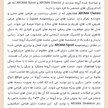
و شناخته شده آروما عبارتند از AROMA Classic و AROMA Sport که هر
کدام ویژگی های منحصر به فرد خود را دارند.
AROMA Classic
همانطور که از نامش پیداست بر طراحی های سنتی و
جاودانه تمرکز دارد. ساعت های این زیرمجموعه معمولاً با بندهای چرمی
طبیعی قاب های ظریف و صفحه های ساده و خوانا عرضه می شوند. این
مدل ها برای موقعیت های رسمی محیط های کاری و افرادی که به دنبال
ظاهری شیک و کلاسیک هستند انتخابی عالی محسوب می شوند. زیبایی
پایدار و دقت بالا از مشخصه های اصلی ساعت های کلاسیک آروما است.
در مقابل زیرمجموعه
AROMA Sport
برای افراد فعال و پرانرژی طراحی شده
است. این ساعت ها اغلب دارای قاب های مقاوم تر بندهای سیلیکونی یا
استیل با دوام بالا و ویژگی هایی مانند مقاومت بیشتر در برابر آب هستند.
طراحی آن ها ممکن است کمی جسورانه تر و مدرن تر باشد تا با سبک زندگی
پویا هماهنگ شود. ساعت های اسپرت آروما عملکرد و سبکی را به ارمغان
می آورند که برای فعالیت های روزمره و حتی برخی ورزش ها مناسب است.
علاوه بر این دو زیرمجموعه اصلی برند ساعت آروما در برخی مواقع انواع
ساعت خاص دیگری را نیز تولید می کند که اغلب به صورت نسخه های
محدود یا مدل های ویژه عرضه می شوند. این ساعت ها دارای طراحی های
خاص و امکانات منحصر به فردی هستند که آن ها را از مدل های استاندارد
متمایز می کند. به عنوان مثال برند آروما در سال ۲۰۲۳ یک ساعت خاص به
نام AROMA Skeleton را تولید کرد. این ساعت دارای طراحی اسکلتونی