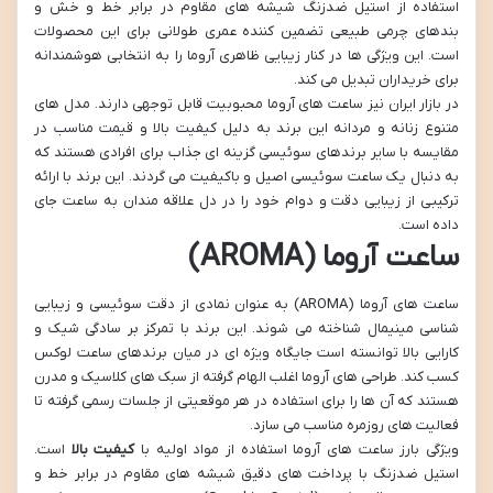
استفاده از استیل ضدزنگ شیشه های مقاوم در برابر خط و خش و
بندهای چرمی طبیعی تضمین کننده عمری طولانی برای این محصولات
است. این ویژگی ها در کنار زیبایی ظاهری آروما را به انتخابی هوشمندانه
برای خریداران تبدیل می کند.
در بازار ایران نیز ساعت های آروما محبوبیت قابل توجهی دارند. مدل های
متنوع زنانه و مردانه این برند به دلیل کیفیت بالا و قیمت مناسب در
مقایسه با سایر برندهای سوئیسی گزینه ای جذاب برای افرادی هستند که
به دنبال یک ساعت سوئیسی اصیل و باکیفیت می گردند. این برند با ارائه
ترکیبی از زیبایی دقت و دوام خود را در دل علاقه مندان به ساعت جای
داده است.
ساعت آروما (AROMA)
ساعت های آروما (AROMA) به عنوان نمادی از دقت سوئیسی و زیبایی
شناسی مینیمال شناخته می شوند. این برند با تمرکز بر سادگی شیک و
کارایی بالا توانسته است جایگاه ویژه ای در میان برندهای ساعت لوکس
کسب کند. طراحی های آروما اغلب الهام گرفته از سبک های کلاسیک و مدرن
هستند که آن ها را برای استفاده در هر موقعیتی از جلسات رسمی گرفته تا
فعالیت های روزمره مناسب می سازد.
ویژگی بارز ساعت های آروما استفاده از مواد اولیه با
کیفیت بالا
است.
استیل ضدزنگ با پرداخت های دقیق شیشه های مقاوم در برابر خط و