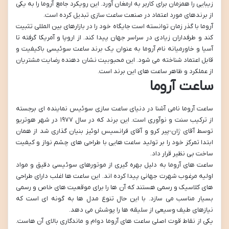
زیبایی را همزمان برای کاربر به ارمغان آورد. این رویکرد جامع آروما را به یکی
از برندهای مورد اعتماد در صنعت ساعت سازی تبدیل کرده است.
آروما با گذر زمان توانسته است جایگاه خود را در بازارهای بین المللی تثبیت
کند و طرفداران زیادی در سراسر جهان پیدا کند. از اروپا و آمریکا گرفته تا
آسیا و خاورمیانه نام آروما به عنوان یک برند ساعت سوئیسی باکیفیت و
قابل اعتماد شناخته می شود. این محبوبیت نشان دهنده رضایت مشتریان
از عملکرد و ظاهر ساعت های این برند است.
ساعت آروما
ساعت آروما نامی آشنا در دنیای ساعت سازی سوئیس نماینده ای برجسته
از ترکیب سنت و نوآوری است. این برند که در سال ۱۹۷۷ در شهر هوتریو
توسط آقای ژان-پیر کرو و آقای فرانسیس لوئیز بنیان گذاری شد از همان
ابتدا تمرکز خود را بر تولید ساعت هایی با طراحی های چشم نواز و کیفیت
ساخت بی نظیر قرار داد.
ساعت های آروما به دلیل بهره گیری از موتورهای سوئیسی دقیق و مواد
اولیه مرغوب شهرت جهانی پیدا کرده اند. این ساعت ها اغلب دارای طراحی
های کلاسیک و رسمی هستند که آن ها را برای موقعیت های خاص و رسمی
بسیار مناسب می سازد. با این حال تنوع مدل ها به گونه ای است که
نیازهای طیف وسیعی از سلیقه ها را پوشش می دهد.
یکی از نقاط قوت اصلی ساعت های آروما دوام و ماندگاری بالای آن هاست.