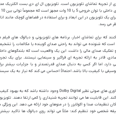
ی از تجربه تماشای تلویزیون است. تلویزیون ال ای دی بست الکتریک مد
BHN32A سایز 32 اینچ معمولاً به 
 برای یک تلویزیون در این ابعاد و برای استفاده در فضاهای کوچک مانند اتا
ظر می رسد.
د که برای تماشای اخبار، برنامه های تلویزیونی و دیالوگ های فیلم ه
ت که شنونده می تواند به راحتی صدای گوینده یا مکالمات را تشخی
 و تفکیک صدای عالی را داشت. این یک واقعیت است که بلندگوهای داخل
ی، قادر به ارائه تجربه ای فراگیر و سینمایی نیستند. برای یک تجرب
 دارد، اما اگر کسی به دنبال صدای قدرتمندتر و با جزئیات بیشتر برا
یقی با کیفیت بالا باشد، احتمالاً احساس می کند که نیاز به یک سیست
در برخی مدل ها، ممکن است پشتیبانی از فناوری های صوتی نظیر Dolby Digital وجود داشته باشد که به بهبود ک
 این قابلیت ها می توانند تجربه شنیداری را کمی ارتقا دهند. تلویزیو
نین معمولاً امکان تنظیمات صدا و اکولایزر را در منوهای خود ارائه می دهد. این ویژگی ب
یقه شخصی خود تنظیم کند؛ مثلاً می تواند روی دیالوگ ها تاکید بیشتر