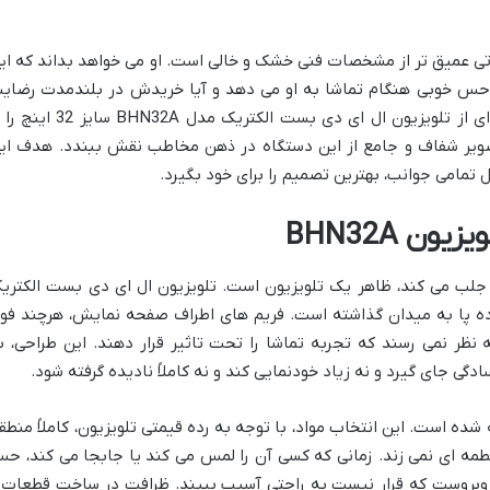
تی عمیق تر از مشخصات فنی خشک و خالی است. او می خواهد بداند که ای
ا حس خوبی هنگام تماشا به او می دهد و آیا خریدش در بلندمدت رضای
بخش خواهد بود؟ در این بررسی، هر جنبه ای از تلویزیون ال ای دی بست الکتریک مدل BHN32A س
تصویر شفاف و جامع از این دستگاه در ذهن مخاطب نقش ببندد. هدف ای
 تمامی جوانب، بهترین تصمیم را برای خود بگیرد.
ن BHN32A
 جلب می کند، ظاهر یک تلویزیون است. تلویزیون ال ای دی بست الکتری
ال و ساده پا به میدان گذاشته است. فریم های اطراف صفحه نمایش، هرچند فو
 نظر نمی رسند که تجربه تماشا را تحت تاثیر قرار دهند. این طراحی، ب
گی جای گیرد و نه زیاد خودنمایی کند و نه کاملاً نادیده گرفته شود.
ده است. این انتخاب مواد، با توجه به رده قیمتی تلویزیون، کاملاً منطق
طمه ای نمی زند. زمانی که کسی آن را لمس می کند یا جابجا می کند، ح
روبروست که قرار نیست به راحتی آسیب ببیند. ظرافت در ساخت قطعات 