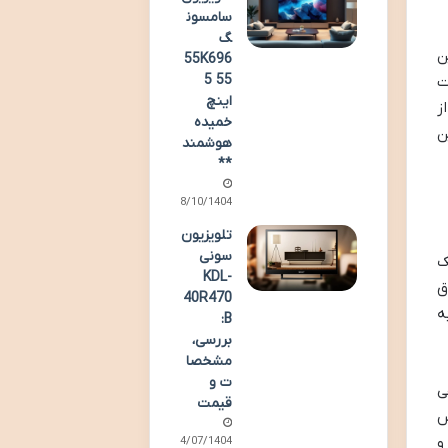
سامسون
گ
ن
55K696
5 55
ت
اینچ
ایز 32 اینچ را از
خمیده
ن
هوشمند
**
08/10/1404
تلویزیون
سونی
ک
KDL-
ق
40R470
ه
B:
بررسی،
مشخصا
ت و
ی
قیمت
س
و
24/07/1404