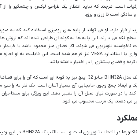
ئیات است، هرچند که نباید انتظار یک طراحی لوکس و چشمگیر را از آ
 و سادگی است تا زرق و برق.
ار قرار دارد. او می تواند از پایه های رومیزی استفاده کند که به صور
 سطح نگه می دارند. این پایه ها به گونه ای طراحی شده اند که لرزش ها
ت ناخواسته تلویزیون می شوند. اگر فضای میز محدود باشد یا خریدار ب
دنبال زیبایی بیشتر باشد، قابلیت نصب دیواری با استاندارد VESA نیز فراهم شده است. این قابلیت به او اجازه
 کرده و فضای بیشتری را در اختیار داشته باشد.
ابعاد و وزن تلویزیون ال ای دی بست الکتریک مدل BHN32A سایز 32 اینچ نیز به گونه ای است که آن را برای فضا
ک و ابعاد جمع وجور، جابجایی آن بسیار آسان است. یک نفر به راحتی م
 کند یا در صورت نیاز، محل آن را تغییر دهد. این ویژگی برای مستاجران ی
غییر می دهند، یک مزیت محسوب می شود.
ملکرد
کیفیت تصویر، بدون شک یکی از مهم ترین فاکتورها در انتخاب تلویزیون است و بست الکتریک BHN32A