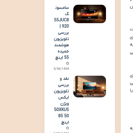
ن
سامسون
گ
55JUC8
920 |
ت
بررسی
ی
تلویزیون
ه
هوشمند
خمیده
 می
55 اینچ
15/06/1404
های
نقد و
ی
بررسی
ا
تلویزیون
ایکس
ویژن
50XKU5
85 50
اینچ
 در این زمینه