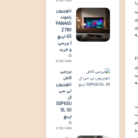
25/05/1404
 برای مخاطب فراهم آورد. این تلویزیون به احتمال زیاد از یک پنل از نوع VA یا
تلویزیون
 غنی
زلموند
ی
PANA65
ای
Z780
جربه
65 اینچ
| بررسی
و خرید
ین HD Ready و Full HD
14/05/1404
ی
بررسی
ی
کامل
ه
تلویزیون
تی سی
ال
50P65U
ک،
SL 50
ت
اینچ
م
11/05/1404
ه