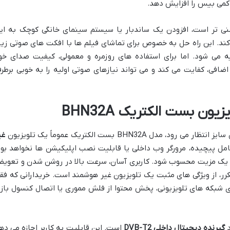
کمی بیس را افزایش دهد.
ی تر است، افزودن یک ساندبار یا سیستم سینمای خانگی کوچک به ای
کند. این راه حل به خصوص برای تماشای فیلم ها با افکت های صوتی زیا
ه می شود. اما برای استفاده های روزمره و معمولی، کیفیت صدای خو
به تجهیزات اضافی، کفایت می کند و می تواند نیازهای صوتی اولیه را به خوبی برطر
ون بست الکتریک BHN32A
 BHN32A بست الکتریک عموماً یک تلویزیون
غی
ل پیچیده، مرورگر وب داخلی یا قابلیت نصب اپلیکیشن ها نخواهد بود
ان، یک مزیت محسوب شود. کاربری آسان، سرعت بالا در روشن شدن و تعوی
مکرر، از ویژگی های مثبت یک تلویزیون غیر هوشمند است. خریدارانی که فق
ای شبکه های تلویزیونی، پخش محتوا از فلش مموری یا اتصال کنسول باز
د
گیرنده دیجیتال داخلی DVB-T2
است. این قابلیت به کاربر اجازه می ده