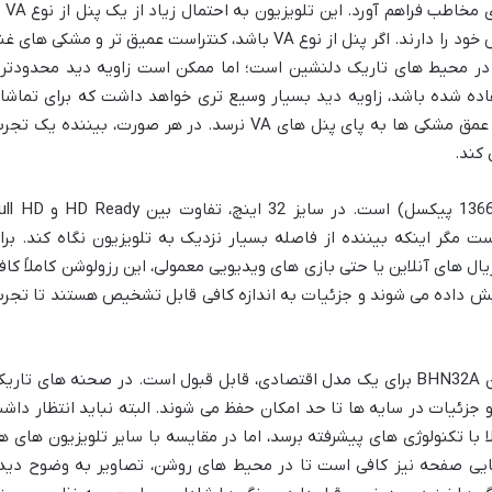
تلاش کرده تا تجربه ای رضایت بخش را
IPS بهره می برد که هر کدام ویژگی های خاص خود را دارند. اگر پنل از نوع VA باشد، کنتراست عمیق تر و مشکی های
م در محیط های تاریک دلنشین است؛ اما ممکن است زاویه دید محدودتر
اشد. در مقابل، اگر از پنل IPS استفاده شده باشد، زاویه دید بسیار وسیع تری خواهد داشت که برای تماش
گروهی مناسب است، هرچند که ممکن است عمق مشکی ها به پای پنل های VA نرسد. در هر صورت، بیننده یک ت
 کند.
رزولوشن این مدل غالباً HD Ready (1366×768 پیکسل) است. در سایز 32 اینچ، تفاوت ب
 نیست مگر اینکه بیننده از فاصله بسیار نزدیک به تلویزیون نگاه کند. برا
یال های آنلاین یا حتی بازی های ویدیویی معمولی، این رزولوشن کاملاً کاف
ش داده می شوند و جزئیات به اندازه کافی قابل تشخیص هستند تا تجرب
عملکرد کنتراست و سطح سیاهی در تلویزیون BHN32A برای یک مدل اقتصادی، قابل قبول است. در صحنه های تاری
جزئیات در سایه ها تا حد امکان حفظ می شوند. البته نباید انتظار داش
 با تکنولوژی های پیشرفته برسد، اما در مقایسه با سایر تلویزیون های ه
شنایی صفحه نیز کافی است تا در محیط های روشن، تصاویر به وضوح دید