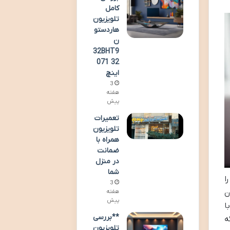
کامل
تلویزیون
هاردستو
ن
32BHT9
071 32
اینچ
3
هفته
پیش
تعمیرات
تلویزیون
همراه با
ضمانت
در منزل
شما
ا
3
تریک BHN32A، در میان
هفته
پیش
ا
**بررسی
ه
تلویزیون