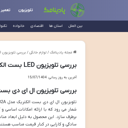
تلویزیون
تعمیر
بین الملل
استان ها
اقتصادی
خانواده
تکنو
مجله پادینامگ
/
لوازم خانگی
/
بررسی تلویزیون LED بست الکتریک 32 اینچ BHN32A
بررسی تلویزیون LED بست الکتریک 32 اینچ BHN32A
آخرین به روز رسانی: 15/07/1404
بررسی تلویزیون ال ای دی بست الکتریک مدل
شمار می رود که با ارائه امکانات اساسی و 
برطرف سازد. این محصول به دلیل ابعاد مناس
سادگی و کارایی در کنار قیمت مناسب هستند