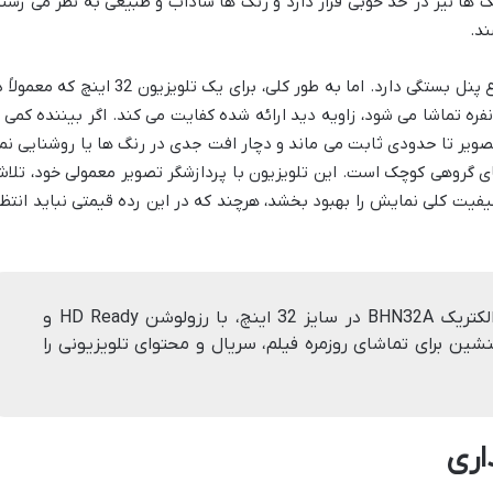
گ ها نیز در حد خوبی قرار دارد و رنگ ها شاداب و طبیعی به نظر می رسند
ند.
زاویه دید، همانطور که قبلاً اشاره شد، به نوع پنل بستگی دارد. اما به طور کلی، برای یک تلویزیون 32 اینچ که 
فره تماشا می شود، زاویه دید ارائه شده کفایت می کند. اگر بیننده کمی ا
صویر تا حدودی ثابت می ماند و دچار افت جدی در رنگ ها یا روشنایی نم
ی گروهی کوچک است. این تلویزیون با پردازشگر تصویر معمولی خود، تلا
فیت کلی نمایش را بهبود بخشد، هرچند که در این رده قیمتی نباید انتظا
«کیفیت تصویر تلویزیون بست الکتریک BHN32A در سایز 32 اینچ، با رزولوشن HD Ready و
نشین برای تماشای روزمره فیلم، سریال و محتوای تلویزیونی را
اری