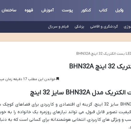
وکیل
کتاب
کنکور
پوست
آموزش
قهوه
ساختمان
لوژی
گردشگری و اقامتی
پزشکی
فیلم و سریال
خواندن این مطلب 17 دقیقه زمان میبرد
 BHN32A سایز 32 اینچ
تلویزیون ال ای دی بست الکتریک مدل BHN32A سایز 32 اینچ، گزینه ای اقتصادی و کاربردی برای فضاهای کوچک 
کیفیت تصویر قابل قبول، می تواند نیازهای روزمره یک خانواده را به خوب
ب و ویژگی های کاربردی، انتخابی هوشمندانه برای کسانی است که به دنبا
.