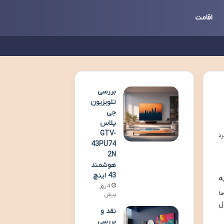
اقامت
بررسی
تلویزیون
جی
پلاس
GTV-
43PU74
2N
هوشمند
43 اینچ
به
4 روز
ی
پیش
ل
نقد و
بررسی