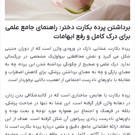
برداشتن پرده بکارت دختر: راهنمای جامع علمی
برای درک کامل و رفع ابهامات
پرده بکارت، غشایی نازک در ورودی واژن است که از دوران جنینی
شکل می گیرد و نقش محافظتی بیولوژیک مشخصی در بزرگسالی
ندارد. درک علمی و صحیح از چگونگی برداشته شدن این پرده، چه به
معنای پارگی و چه به معنای برداشتن پزشکی، برای کاهش اضطراب و
مقابله با باورهای نادرست اجتماعی از اهمیت بالایی برخوردار است.
پرده بکارت یا هایمن، ساختاری است که در کالبدشکافی بدن زنان،
در دهانه واژن قرار گرفته است. این غشا نه تنها در مباحث پزشکی،
بلکه در فرهنگ و اجتماع نیز همواره مورد توجه و بحث بوده و
باورهای نادرست زیادی پیرامون آن شکل گرفته است. هدف از این
مقاله، ارائه اطلاعاتی جامع، دقیق و علمی درباره پرده بکارت است تا
افراد بتوانند با آگاهی کامل و دیدی واقع بینانه به این موضوع