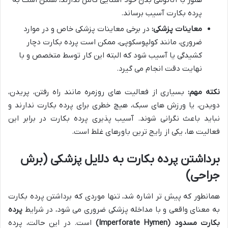
هنوز با آناتومی بدن خود آشنایی کامل ندارند، ممکن است به
پرده بکارت آسیب برساند.
معاینات پزشکی:
در برخی معاینات پزشکی خاص و در موارد
ضروری، مانند کولپوسکوپی، ممکن است پرده بکارت دچار
کشیدگی یا آسیب شود که البته این کار توسط متخصص و با
نهایت دقت انجام می گیرد.
نکته مهم:
بسیاری از فعالیت های روزمره مانند راه رفتن، پریدن،
دویدن، یا ورزش های سبک، هیچ خطری برای پرده بکارت ندارند و
نباید باعث نگرانی شوند. آسیب پذیری پرده بکارت در برابر این
فعالیت ها، یکی از رایج ترین باورهای غلط است.
برداشتن پرده بکارت به دلایل پزشکی (برش
جراحی)
همانطور که پیش تر اشاره شد، تنها موردی که برداشتن پرده بکارت
به معنای واقعی و با مداخله پزشکی ضروری می شود، در شرایط
پرده
بکارت مسدود (Imperforate Hymen)
است. در این حالت، پرده