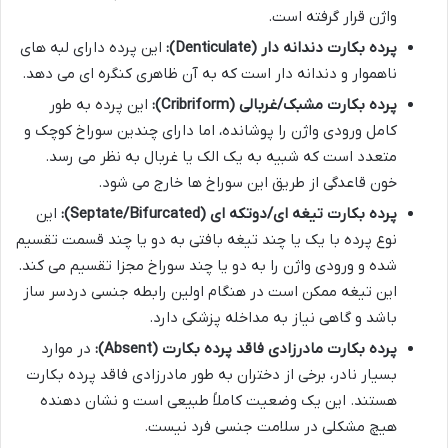
واژن قرار گرفته است.
پرده بکارت دندانه دار (Denticulate):
این پرده دارای لبه های
ناهموار و دندانه دار است که به آن ظاهری کنگره ای می دهد.
پرده بکارت مشبک/غربالی (Cribriform):
این پرده به طور
کامل ورودی واژن را پوشانده، اما دارای چندین سوراخ کوچک و
متعدد است که شبیه به یک الک یا غربال به نظر می رسد.
خون قاعدگی از طریق این سوراخ ها خارج می شود.
پرده بکارت تیغه ای/دوتکه ای (Septate/Bifurcated):
این
نوع پرده با یک یا چند تیغه بافتی به دو یا چند قسمت تقسیم
شده و ورودی واژن را به دو یا چند سوراخ مجزا تقسیم می کند.
این تیغه ممکن است در هنگام اولین رابطه جنسی دردسر ساز
باشد و گاهی نیاز به مداخله پزشکی دارد.
پرده بکارت مادرزادی فاقد پرده بکارت (Absent):
در موارد
بسیار نادر، برخی از دختران به طور مادرزادی فاقد پرده بکارت
هستند. این یک وضعیت کاملاً طبیعی است و نشان دهنده
هیچ مشکلی در سلامت جنسی فرد نیست.