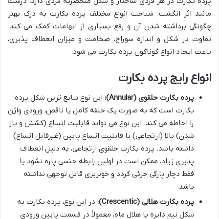
پرده بکارت در هر فردی ساختار و شکل منحصربه فردی دارد، درست
مانند اثر انگشت. شناخت انواع مختلف پرده بکارت به درک بهتر
چگونگی برداشته شدن آن و رفع بسیاری از ابهامات کمک می کند.
تفاوت در شکل و اندازه سوراخ، ضخامت و میزان انعطاف پذیری،
باعث ایجاد انواع گوناگون پرده بکارت می شود:
انواع رایج پرده بکارت
پرده بکارت حلقوی (Annular):
این نوع شایع ترین شکل پرده
بکارت است که به صورت یک حلقه کامل یا ناقص، ورودی واژن
را احاطه می کند. این نوع می تواند قابلیت اتساع (کشش و باز
شدن) بالا (ارتجاعی) یا قابلیت اتساع پایین (غیرقابل اتساع)
داشته باشد. پرده بکارت حلقوی ارتجاعی، به دلیل انعطاف
پذیری زیاد، ممکن است در اولین رابطه جنسی پاره نشود یا
فقط دچار پارگی جزئی گردد و خونریزی قابل توجهی نداشته
باشد.
پرده بکارت هلالی (Crescentic):
در این نوع، پرده بکارت به
شکل نیم دایره یا هلال ماه، معمولاً در قسمت پایین ورودی