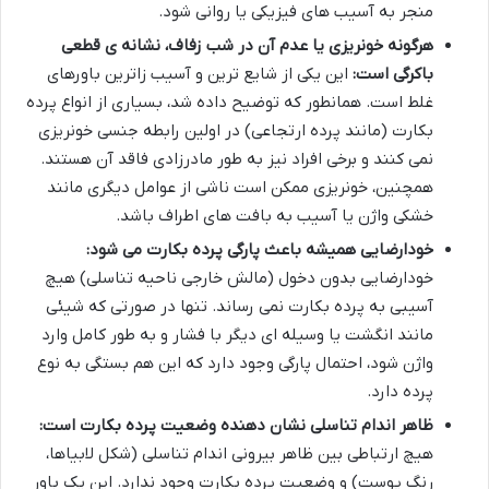
منجر به آسیب های فیزیکی یا روانی شود.
هرگونه خونریزی یا عدم آن در شب زفاف، نشانه ی قطعی
باکرگی است:
این یکی از شایع ترین و آسیب زاترین باورهای
غلط است. همانطور که توضیح داده شد، بسیاری از انواع پرده
بکارت (مانند پرده ارتجاعی) در اولین رابطه جنسی خونریزی
نمی کنند و برخی افراد نیز به طور مادرزادی فاقد آن هستند.
همچنین، خونریزی ممکن است ناشی از عوامل دیگری مانند
خشکی واژن یا آسیب به بافت های اطراف باشد.
خودارضایی همیشه باعث پارگی پرده بکارت می شود:
خودارضایی بدون دخول (مالش خارجی ناحیه تناسلی) هیچ
آسیبی به پرده بکارت نمی رساند. تنها در صورتی که شیئی
مانند انگشت یا وسیله ای دیگر با فشار و به طور کامل وارد
واژن شود، احتمال پارگی وجود دارد که این هم بستگی به نوع
پرده دارد.
ظاهر اندام تناسلی نشان دهنده وضعیت پرده بکارت است:
هیچ ارتباطی بین ظاهر بیرونی اندام تناسلی (شکل لابیاها،
رنگ پوست) و وضعیت پرده بکارت وجود ندارد. این یک باور