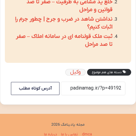
خلع ید مشاعی به طرفیت – صفر تا صد
قوانین و مراحل
نداشتن شاهد در ضرب و جرح | چطور جرم را
اثبات کنیم؟
ثبت ملک قولنامه ای در سامانه املاک – صفر
تا صد مراحل
وکیل
دسته های هم موضوع
آدرس کوتاه مطلب
مجله پادینامگ 2026
dmca
تماس با ما
درباره ما