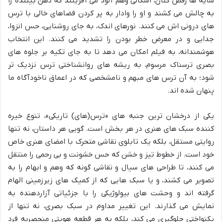
سایه ها رقص کنان، اشکالی وهم آلود می آفرینند که ذهن بیننده را
به چالش می کشند و او را وادار به پر کردن فضاهای خالی با ترس
های درونی اش می کنند. نورهای اندک، به جای روشنایی، حس انزوا،
جدایی و در معرض خطر بودن را تشدید می کنند. این انتخاب
هوشمندانه، به فیلم امکان می دهد تا به جای تکیه بر جلوه های
بصری ترسناک مرسوم، به ریشه های روانشناختی ترس نزدیک تر
شود؛ به آن ترس های مبهم و نامشخصی که در اعماق ناخودآگاه ما
پنهان شده اند.
یکی از درخشان ترین جنبه های «ترس(های) تاریکی»، تنوع خیره
کننده سبک های هنری در هر بخش است. گویی هر داستان، نه تنها
روایتی مستقل، بلکه یک تابلوی نقاشی متحرک با امضای هنری خاص
خود است. از خطوط تیز و خشن که حس خشونت و بی رحمی را منتقل
می کنند، تا طراحی های سیال و نقاشی گونه که وهم و ابهام را به
تصویر می کشند، و یا سبک هایی که از کمیک های زیرزمینی الهام
گرفته اند و وحشت های بیولوژیکی را با جزئیاتی آزاردهنده به
نمایش می گذارند. این تغییر مداوم در سبک بصری، نه تنها از
یکنواختی جلوگیری می کند، بلکه به هر قطعه هویتی منحصربه فرد