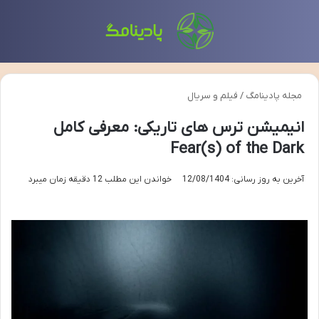
منو
تغی
مجله پادینامگ
/
فیلم و سریال
انیمیشن ترس های تاریکی: معرفی کامل
Fear(s) of the Dark
آخرین به روز رسانی: 12/08/1404
خواندن این مطلب 12 دقیقه زمان میبرد