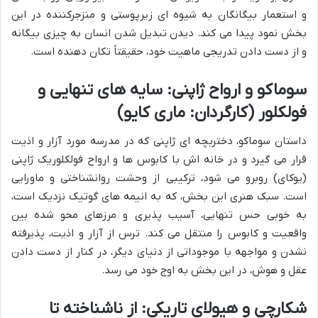
و استعمار بیگانگان به شیوه ای زیرپوستی و منزجرکننده در این
بخش نمود پیدا می کند. دیدن تبدیل شدن انسان به چیزی بیگانه
و از دست دادن تدریجی ماهیت خود، حقیقتاً تکان دهنده است.
سوماکو و ارواح ژاپنی: سایه های تنهایی و
فولکلور (کارگردان: ماری کایو)
داستان سوماکو، دختربچه ای ژاپنی که در مدرسه مورد آزار و اذیت
قرار می گیرد و در خانه اش با کابوس ها و ارواح فولکلوریک ژاپنی
(یوکای) روبرو می شود، ترکیبی از وحشت روانشناختی و ماورایی
است. سبک هنری این بخش، که به انیمه های گوتیک نزدیک است،
به خوبی حس تنهایی، آسیب پذیری و مرزهای محو شده بین
واقعیت و کابوس را منتقل می کند. ترس از آزار و اذیت، پذیرفته
نشدن و مواجهه با موجوداتی از دنیای دیگر، در کنار از دست دادن
عقل و هوش، در این بخش به اوج خود می رسد.
شکارچی و هیولای تاریکی: از ناشناخته تا