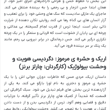
این بخش با خطوط خشن و طراحی کاراکترهای اغراق آمیز خود، از
همان ابتدا حس انزجار و بی رحمی را به بیننده منتقل می کند.
ماجرای یک مارکی سادیست که سگ های وحشی خود را برای تعقیب و
آزار انسان های بی گناه رها می کند، روایتی تکان دهنده از شرارت
ذاتی بشر است. اینجا ترس از قدرت لجام گسیخته، بی عدالتی و
چرخه ای بی پایان از خشونت است که قربانی و ستمگر را در یک چرخه
تکراری درگیر می کند. حس درماندگی در برابر نیرویی بی رحم، مانند
یک پتک بر سر بیننده فرود می آید.
اریک و حشره ی مرموز: دگردیسی هویت و
وحشت بیولوژیک (کارگردان: چارلز برنز)
داستان اریک، مردی مسن که خاطرات دوران جوانی اش را با یک
حشره ی مرموز و دختری به نام لورا بازگو می کند، به یکی از
آزاردهنده ترین بخش های فیلم تبدیل می شود. سبک گرافیکی این
قسمت، که شدیداً از کمیک های چارلز برنز تأثیر گرفته، با جزئیات
دقیق و فضایی وهم آلود، ترس از دگردیسی بدن و از دست دادن
کنترل بر هویت را به تصویر می کشد. وحشت بیولوژیکی، روابط سمی