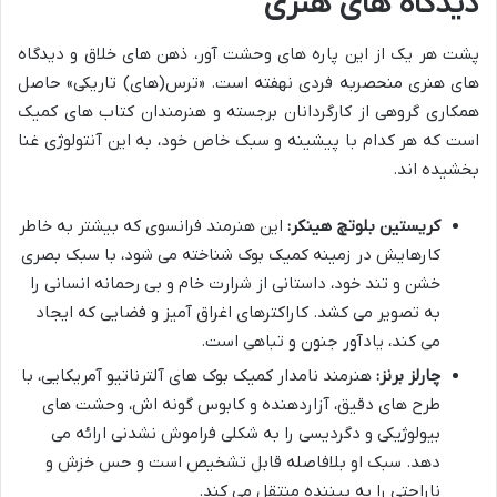
دیدگاه های هنری
پشت هر یک از این پاره های وحشت آور، ذهن های خلاق و دیدگاه
های هنری منحصربه فردی نهفته است. «ترس(های) تاریکی» حاصل
همکاری گروهی از کارگردانان برجسته و هنرمندان کتاب های کمیک
است که هر کدام با پیشینه و سبک خاص خود، به این آنتولوژی غنا
بخشیده اند.
کریستین بلوتچ هینکر:
این هنرمند فرانسوی که بیشتر به خاطر
کارهایش در زمینه کمیک بوک شناخته می شود، با سبک بصری
خشن و تند خود، داستانی از شرارت خام و بی رحمانه انسانی را
به تصویر می کشد. کاراکترهای اغراق آمیز و فضایی که ایجاد
می کند، یادآور جنون و تباهی است.
چارلز برنز:
هنرمند نامدار کمیک بوک های آلترناتیو آمریکایی، با
طرح های دقیق، آزاردهنده و کابوس گونه اش، وحشت های
بیولوژیکی و دگردیسی را به شکلی فراموش نشدنی ارائه می
دهد. سبک او بلافاصله قابل تشخیص است و حس خزش و
ناراحتی را به بیننده منتقل می کند.