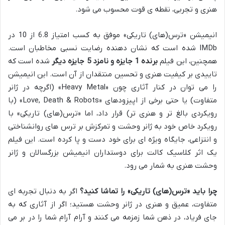
هنری و تجربی، نقطه ی قوت محسوب می شود.
انیمیشن «ترس(های) تاریکی» موفق به کسب امتیاز 6.8 از 10 در
IMDb شده است که نشان دهنده رضایت نسبی مخاطبان است.
همچنین، این فیلم
برنده 1 جایزه و نامزد 5 جایزه دیگر
شده است که
تاییدی بر کیفیت هنری و تحسین منتقدان از آن است. این انیمیشن
را می توان در کنار آثاری چون «Heavy Metal» (اگرچه در ژانر
متفاوت) یا حتی برخی از اپیزودهای «Love, Death & Robots» (با
رویکردی بالغ تر و هنری تر) قرار داد، اما «ترس(های) تاریکی» با
رویکرد خاص خود به ژانر وحشت و تمرکزش بر ترس های روانشناختی
و انتزاعی، جایگاه ویژه ای برای خود دست و پا کرده است. این فیلم
یک اثر کلاسیک کالت برای دوستداران انیمیشن بزرگسالان و ژانر
وحشت هنری به شمار می رود.
چرا باید «ترس(های) تاریکی» را تماشا کنید؟
اگر به دنبال تجربه ای
متفاوت، عمیق و هنری در ژانر وحشت هستید؛ اگر از آثاری که به
جای فریاد، در ذهن شما زمزمه می کنند و آرام آرام شما را در بر می