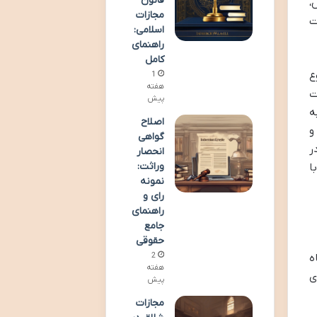
قانون
،
مجازات
ت
اسلامی:
راهنمای
کامل
ع
1
هفته
ت
پیش
ه
اصلاح
و
گواهی
 در
انحصار
وراثت:
ا
نمونه
رای و
راهنمای
جامع
حقوقی
2
ه
هفته
ی
پیش
مجازات