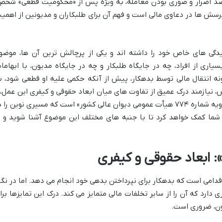
قصد اضرار و صوری بودن معامله، به ویژه پس از «محکومیت قطعی» شخص
پرسش ها در دعاوی مالی است و فهم آن برای طلبکاران و مدیونین از اهمی
گی های خاص خود را داشته اند و یکی از پرچالش ترین آن ها، موضو
سیاری از افراد، چه در جایگاه طلبکار و چه در جایگاه مدیون، با ابهاما
گونه انتقال مالی توسط بدهکار، پیش از آنکه حکمی علیه او قطعی شود، ب
 نیازمند درک عمیق از تفاوت های میان ابعاد حقوقی و کیفری این عمل، 
به ویژه، آگاهی از نقش کلیدی «رای وحدت رویه شماره ۷۷۴ هیأت عمومی دیوان عالی کشور» است که مسیری نوین را
ه شما کمک خواهد کرد تا با جنبه های مختلف این موضوع آشنا شوید و ب
»: ابعاد حقوقی و کیفری
 اقدامی است که بدهکار برای نپرداختن بدهی خود انجام می دهد. اما در نگا
 دارد که آن را از سایر تخلفات مالی متمایز می کند. درک این تمایزها برا
ون، ضروری است.