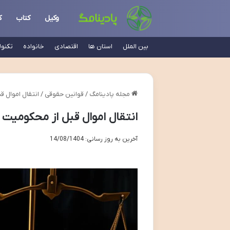
وکیل
کتاب
ک
بین الملل
استان ها
اقتصادی
خانواده
تکنو
مجله پادینامگ
/
قوانین حقوقی
/
انتقال اموال 
انتقال اموال قبل از محکومیت
آخرین به روز رسانی: 14/08/1404