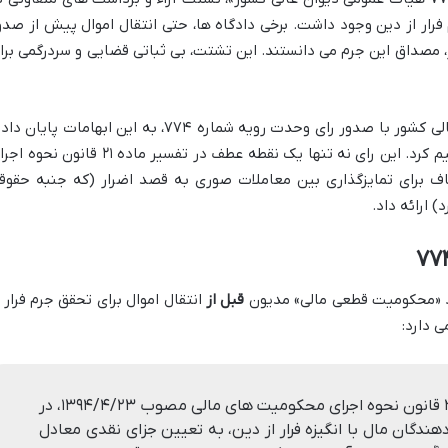
ار از دین وجود داشت. برخی دادگاه ها، حتی انتقال اموال پیش از صدو
، مصداق این جرم می دانستند. این تشتت، بی ثباتی قضایی و سردرگمی برا
در تاریخ ۱۳۹۸/۰۱/۲۰، هیأت عمومی دیوان عالی کشور با صدور رای وحدت رویه شماره ۷۷۴، به این ابهامات پایان
رویه ای واحد و روشن را برای دادگاه ها ترسیم کرد. این رای نه تنها یک نقطه عطف در تفسیر ماده ۲۱ قانون 
ف برای تمایزگذاری بین معاملات صوری به قصد اضرار (که جنبه حقوق
) ارائه داد.
ود «محکومیت قطعی مالی» مدیون
قبل از
انتقال اموال برای تحقق جرم فرار ا
ی دارد:
«نظر به اینکه قانونگذار در ماده ۲۱ قانون نحوه اجرای محکومیت های مالی مصوب ۱۳۹۴/۴/۲۳، در
هندگان مال با انگیزه فرار از دین، به تعیین جزای نقدی معادل