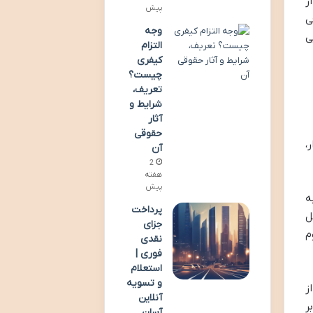
ز
پیش
ی
وجه
ی
التزام
کیفری
چیست؟
تعریف،
شرایط و
آثار
حقوقی
،
آن
2
هفته
پیش
ه
پرداخت
ل
جزای
م
نقدی
فوری |
استعلام
و تسویه
ز
آنلاین
ر
آسان