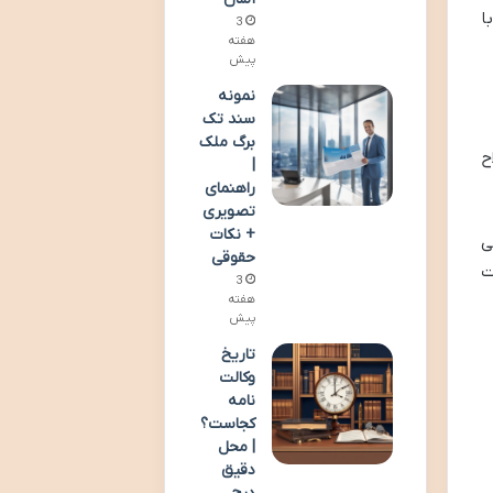
ا
3
هفته
پیش
نمونه
سند تک
برگ ملک
ح
|
راهنمای
تصویری
+ نکات
ی
حقوقی
ت
3
هفته
پیش
تاریخ
وکالت
نامه
کجاست؟
| محل
دقیق