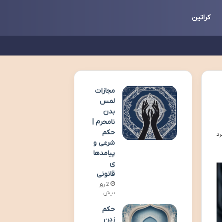
کراتین
مجازات
لمس
بدن
نامحرم |
حکم
شرعی و
پیامدها
ی
قانونی
2 روز
پیش
حکم
زدن