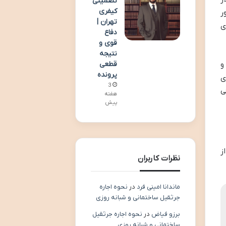
تضمینی
کیفری
ر
تهران |
ی
دفاع
قوی و
نتیجه
 داد و
قطعی
پرونده
نحوه اجرای
3
ی
هفته
پیش
ز
نظرات کاربران
ماندانا امینی فرد
در
نحوه اجاره
جرثقیل ساختمانی و شبانه روزی
برزو فیاض
در
نحوه اجاره جرثقیل
ساختمانی و شبانه روزی