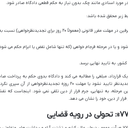
ورد اسنادی مانند چک، بدون نیاز به حکم قطعی دادگاه صادر شود.
ط زیر محقق شده باشد:
پس از صدور حکم بدوی، هیچ یک از طرفین در مهلت مقرر قانونی (معمولاً ۲۰ روز برای تجدیدنظرخواهی) نسبت 
ود و یا در مرحله فرجام خواهی (که تنها شامل نقض یا ابرام حکم می شود
شور، به تایید نهایی برسد.
ک قرارداد، مبلغی را مطالبه می کند و دادگاه بدوی حکم به پرداخت صاد
می کند. تا زمانی که این حکم در دادگاه تجدیدنظر تایید نشود یا مهلت ۲۰ روزه تجدیدنظرخواهی از آن سپری نگ
ن مرحله، به تنهایی، جرم فرار از دین تلقی نمی شود. اینجاست که نق
ر از دین، خود را نشان می دهد.
تا پیش از صدور «رای وحدت رویه شماره ۷۷۴ هیأت عمومی دیوان عالی کشور»، تشتت آراء و برداشت های متفاوتی 