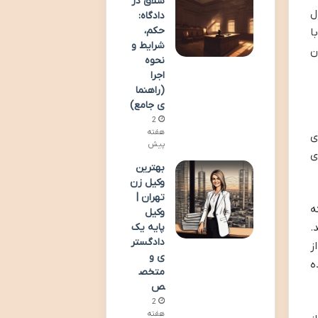
شلاق در
ل
دادگاه:
حکم،
ا
شرایط و
ن
نحوه
اجرا
(راهنما
ی جامع)
2
هفته
ی
پیش
ی
بهترین
وکیل زن
تهران |
ه
وکیل
پایه یک
.
دادگستر
ز
ی و
ه
متخص
ص
2
هفته