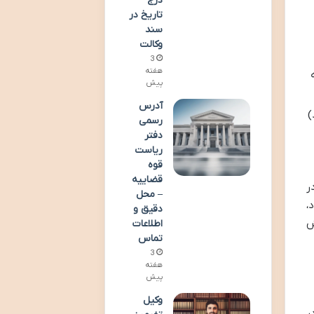
درج
تاریخ در
سند
وکالت
3
هفته
به
پیش
آدرس
)
رسمی
دفتر
ریاست
قوه
قضاییه
ر
– محل
ردد،
دقیق و
ش
اطلاعات
تماس
3
هفته
پیش
وکیل
در