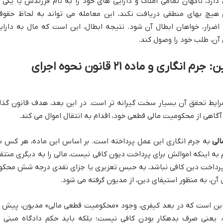
ارد، ناگهان تمامی املاک و دارایی های خود را به نام فرزندش یا یکی ا
هیچ بهای منطقی دریافت نکند، این معامله می تواند به لحاظ حقوق
اضرار، خواهان ابطال آن شود. نتیجه ابطال، این است که مال به دارای
 آن، طلب خود را وصول کند.
ابعاد کیفری (جزایی) فرار از دین: جرم انگاری و ماده ۲۱ قانون نحوه اجرای
 شرایط تحقق آن بسیار سخت گیرانه تر است. در این بعد، هدف قانون گذار
اهی از محکومیت مالی قطعی خود، اقدام به انتقال اموال می کند.
به جرم انگاری این عمل پرداخته است. بر اساس این ماده، هر کس ب
م به اینکه اموالش برای پرداخت دیون کافی نیست، مالی را به دیگری منتق
ی پرداخت دین کافی نباشد، به حبس تعزیری یا جزای نقدی درجه شش محکو
ن، به منظور استیفای دین، از مدیون گرفته می شود.
این است که در بعد کیفری، وجود «محکومیت قطعی مالی» مدیون، پیش ا
 یعنی صرف بدهکار بودن کافی نیست؛ بلکه باید حکم دادگاه مبنی ب