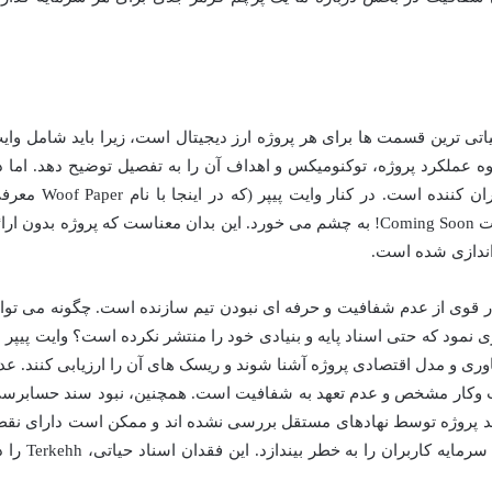
اد ما یکی از حیاتی ترین قسمت ها برای هر پروژه ارز دیجیتال است، زیرا باید شامل وای
ی باشد که نحوه عملکرد پروژه، توکنومیکس و اهداف آن را به تفصیل توضیح دهد. اما د
مورد Terkehh، وضعیت این بخش بسیار نگران کننده است. در کنار وایت پیپر (که در اینجا 
شده است) و سند حسابرسی (Audit)، عبارت Coming Soon! به چشم می خورد. این بدان معناست که پروژه بدون ار
اندازی شده است.
 قوی از عدم شفافیت و حرفه ای نبودن تیم سازنده است. چگونه می توا
ی نمود که حتی اسناد پایه و بنیادی خود را منتشر نکرده است؟ وایت پیپر ب
وری و مدل اقتصادی پروژه آشنا شوند و ریسک های آن را ارزیابی کنند. عد
 وکار مشخص و عدم تعهد به شفافیت است. همچنین، نبود سند حسابرس
ند پروژه توسط نهادهای مستقل بررسی نشده اند و ممکن است دارای نق
های امنیتی یا backdoor باشند که می تواند سرمایه کاربران را به خطر بیندازد. ای