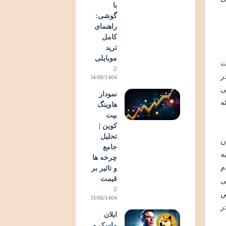
با
گوشی:
راهنمای
کامل
ترید
موبایلی
ت
ر
04/08/1404
با نام Woof Paper معرفی
نمودار
ائه
هاوینگ
بیت
کوین |
تحلیل
ن
جامع
ه
چرخه ها
م
و تاثیر بر
قیمت
ی
ص
03/08/1404
ن فقدان اسناد حیاتی، Terkehh را در
ایلان
ماسک و