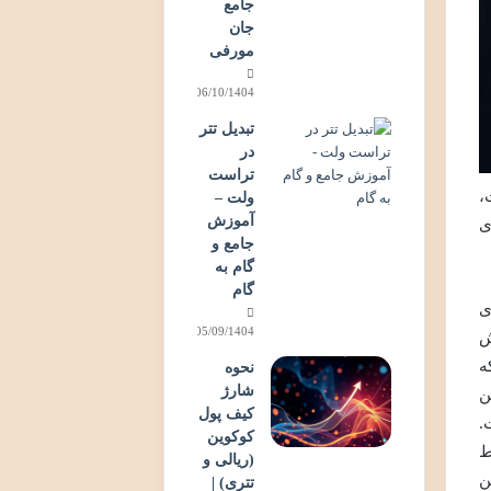
جامع
جان
مورفی
06/10/1404
تبدیل تتر
در
تراست
است،
ولت –
آموزش
ی
جامع و
گام به
گام
دی
05/09/1404
ش
ه
نحوه
شارژ
ن
کیف پول
.
کوکوین
ط
(ریالی و
ین
تتری) |