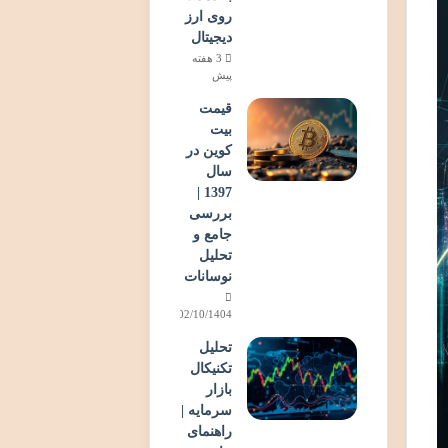
روی ارز
دیجیتال
3 هفته
پیش
قیمت
بیت
کوین در
سال
1397 |
بررسی
جامع و
تحلیل
نوسانات
02/10/1404
تحلیل
تکنیکال
بازار
سرمایه |
راهنمای