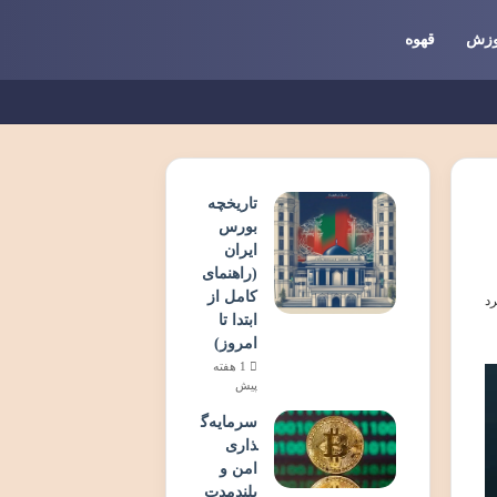
وزش
قهوه
تاریخچه
بورس
ایران
(راهنمای
کامل از
ابتدا تا
امروز)
1 هفته
پیش
سرمایه‌گ
ذاری
امن و
بلندمدت