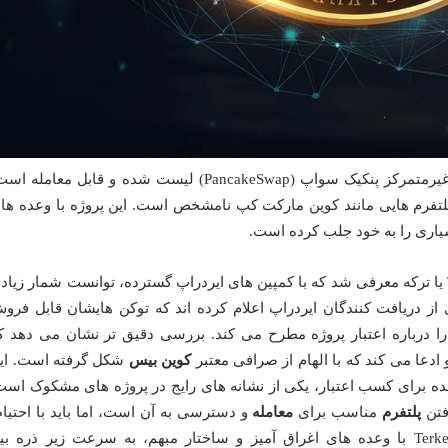
ارز TERK در حال حاضر عمدتاً در صرافی غیرمتمرکز پنکیک سواپ (PancakeSwap) لیست شده و قابل معامله 
پلتفرم هایی مانند کوین مارکت کپ نامشخص است. این پروژه با وعده ها
یاری را به خود جلب کرده است.
از اوایل سال ۲۰۲۲، پروژه ای با نام Terkehh یا ترکه معرفی شد که با کمپین های ایردراپ گسترده، توانست شمار زیا
ی از دریافت کنندگان ایردراپ اعلام کرده اند که توکن هایشان قابل فرو
 درباره اعتبار پروژه مطرح می کند. بررسی دقیق تر نشان می دهد ک
دعا می کند که با الهام از صرافی معتبر
کوین بیس
شکل گرفته است. ای
شده برای کسب اعتبار، یکی از نشانه های رایج در پروژه های مشکوک است
فتن
پلتفرم
مناسب برای
معامله
و دسترسی به آن است، اما باید با احتیا
فراوان به این موضوع نگریست. پروژه Terkehh با وعده های اغراق آمیز و ساختار مبهم، به سرعت زیر ذره ب