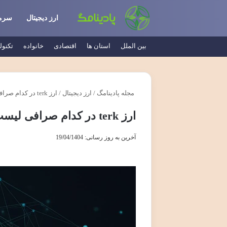
ارز دیجیتال
سرما
بین الملل
استان ها
اقتصادی
خانواده
تکنول
مجله پادینامگ
/
ارز دیجیتال
/
ارز terk در کدام صرافی لیست شده
ارز terk در کدام صرافی لیست شده
آخرین به روز رسانی: 19/04/1404