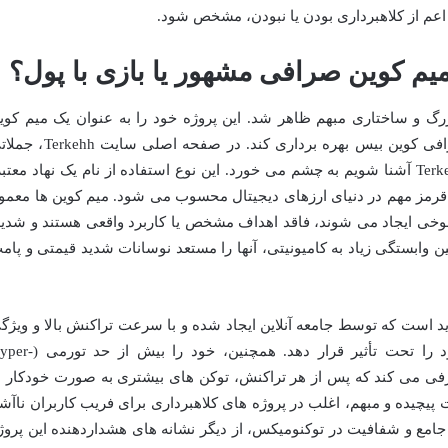
اعم از کلاهبرداری بودن یا نبودن، مشخص شود.
 ادعاهایی بزرگ و ساختاری مبهم ظاهر شد. این پروژه خود را به عنوان یک میم کوی
معرفی می کند که قصد دارد از شهرت صرافی کوین بیس بهره برداری کند. در صفحه اصلی س
مانند بیایید با میم کوین کوین بیس یعنی Terkehh آشنا شویم به چشم می خورد. این نوع استفاده از نام یک نهاد معتب
قرمز مهم در دنیای ارزهای دیجیتال محسوب می شود. میم کوین ها معمولا
ی ایجاد می شوند، فاقد اهداف مشخص یا کاربرد واقعی هستند و شدیدا
ن وابستگی زیاد به کامیونیتی، آنها را مستعد نوسانات شدید قیمتی و پام
ال جدید است که توسط جامعه آنلاین ایجاد شده و با سرعت تراکنش بالا و ویژگ
های دوست داشتنی تر قصد دارد پدر خود را تحت تأثیر قرار دهد. همچنین، خود را 
هولدرها معرفی می کند که پس از هر تراکنش، توکن های بیشتری به صورت خودکار ب
پیچیده و مبهم، اغلب در پروژه های کلاهبرداری برای فریب کاربران ناآشن
جامع و شفافیت در توکنومیکس، از دیگر نشانه های هشداردهنده این پروژ