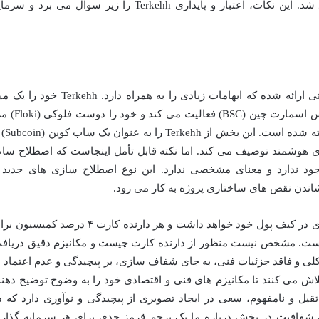
است که در ادامه به تفصیل بررسی خواهد شد. این نکات، اعتبار و پایداری Terkehh را زیر سوال می برد و س
در بخش درباره Terkehh این پروژه، اطلاعاتی ارائه شده که ابهامات زیادی را به همراه دارد. Terkehh خ
کوین معرفی می کند که بر روی شبکه بایننس اسمارت چین (BSC) فعالیت می
نامد. فلوکی نیز یکی از میم کوین های شناخته ش
ی هوشمند توصیف می کند. اما نکته قابل تأمل اینجاست که اصطلاح سا
جود ندارد و معنای مشخصی ندارد. این نوع اصطلاح سازی های جدید 
شاندن نقص های ساختاری پروژه به کار می رود.
ادعای اینکه هر سرمایه گذار Terkehh بیشتری در کیف پول خود خواهد داشت و هر دارنده کارت ۴ درصد کمیس
 است. مشخص نیست منظور از دارنده کارت چیست و مکانیزم دقیق دریاف
لی و فاقد جزئیات فنی، به جای شفاف سازی، بر پیچیدگی و عدم اعتماد ب
تلاش می کنند تا مکانیزم های فنی و اقتصادی خود را به وضوح توضیح دهند
فاده از کلمات ثقیل و نامفهوم، سعی در ایجاد تصویری از پیچیدگی و نوآوری دارد که د
ن شفافیت در بخش درباره ما یک پرچم قرمز جدی برای هر سرمایه گذار