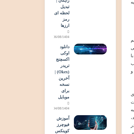
رایگان |
رمایه
تبدیل
لحظه ای
رمز
ارزها
06/08/1404
ود را یک میم
دانلود
 کند و خود را دوست فلوکی (Floki) می
اوکی
ده است. این بخش از Terkehh را به عنوان یک ساب کوین (Subcoin) با
اکسچنج
ب
تریدر
و
(Okex) |
آخرین
نسخه
برای
یون برای
موبایل
ت
04/08/1404
ه
،
آموزش
فیوچرز
ر
کوینکس
ی