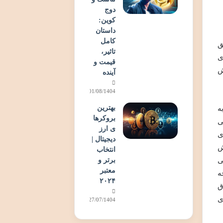
دوج
کوین:
داستان
کامل
ق
تاثیر،
ای
قیمت و
ش
آینده
01/08/1404
بهترین
ه
بروکرها
می
ی ارز
ی
دیجیتال |
ش
انتخاب
برتر و
حتی
معتبر
توجه
۲۰۲۴
ق
ی
27/07/1404