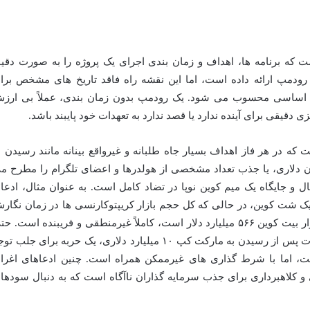
اه، سندی است که برنامه ها، اهداف و زمان بندی اجرای یک پروژه را به صورت دقی
ی کند. در حالی که Terkehh یک رودمپ ارائه داده است، اما این نقشه راه فاقد تاریخ های مشخص بر
د اساسی محسوب می شود. یک رودمپ بدون زمان بندی، عملاً بی ارز
 دقیقی برای آینده ندارد یا قصد ندارد به تعهدات خود پایبند باشد.
عددی است که در هر فاز اهداف بسیار جاه طلبانه و غیرواقع بینانه مانند رسیدن ب
 ۱۰ میلیارد دلاری و حتی ۱ تریلیون دلاری، یا جذب تعداد مشخصی از هولدرها و اعضای تلگرام را مطرح 
یتال و جایگاه یک میم کوین نوپا در تضاد کامل است. به عنوان مثال، ادعا
لیون دلاری برای یک شت کوین، در حالی که کل حجم بازار کریپتوکارنسی ها در زمان نگار
این مقاله حدود ۱.۲۷ تریلیون دلار و حجم بازار بیت کوین ۵۶۶ میلیارد دلار است، کاملاً غیرمنطقی و فریبنده است. 
وعده کمک مالی برای ساخت پناهگاه حیوانات پس از رسیدن به مارکت کپ ۱۰ میلیارد دلاری، یک حربه برای جلب 
ت، اما با شرط گذاری های غیرممکن همراه است. چنین ادعاهای اغرا
ی و کلاهبرداری برای جذب سرمایه گذاران ناآگاه است که به دنبال سودها