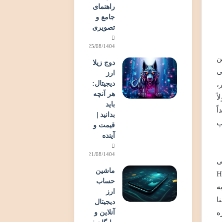
راهنمای
جامع و
تصویری
25/08/1404
ن
دوج زیلا
ایت Terkehh، جملاتی
ارز
دیجیتال:
ر،
هر آنچه
ً
باید
ً
بدانید |
پ
قیمت و
آینده
21/08/1404
ی
ماشین
بیش از حد تورمی (Hyper-
حساب
ه
ارز
ا
دیجیتال
ه
آنلاین و