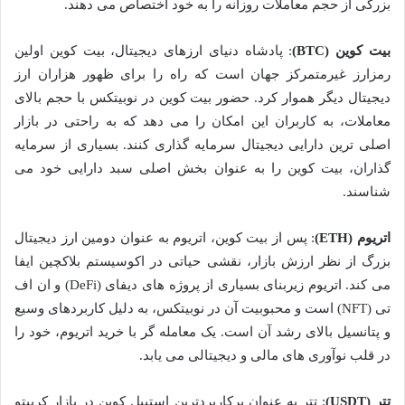
بزرگی از حجم معاملات روزانه را به خود اختصاص می دهند.
بیت کوین (BTC)
: پادشاه دنیای ارزهای دیجیتال، بیت کوین اولین
رمزارز غیرمتمرکز جهان است که راه را برای ظهور هزاران ارز
دیجیتال دیگر هموار کرد. حضور بیت کوین در نوبیتکس با حجم بالای
معاملات، به کاربران این امکان را می دهد که به راحتی در بازار
اصلی ترین دارایی دیجیتال سرمایه گذاری کنند. بسیاری از سرمایه
گذاران، بیت کوین را به عنوان بخش اصلی سبد دارایی خود می
شناسند.
اتریوم (ETH)
: پس از بیت کوین، اتریوم به عنوان دومین ارز دیجیتال
بزرگ از نظر ارزش بازار، نقشی حیاتی در اکوسیستم بلاکچین ایفا
می کند. اتریوم زیربنای بسیاری از پروژه های دیفای (DeFi) و ان اف
تی (NFT) است و محبوبیت آن در نوبیتکس، به دلیل کاربردهای وسیع
و پتانسیل بالای رشد آن است. یک معامله گر با خرید اتریوم، خود را
در قلب نوآوری های مالی و دیجیتالی می یابد.
تتر (USDT)
: تتر به عنوان پرکاربردترین استیبل کوین در بازار کریپتو