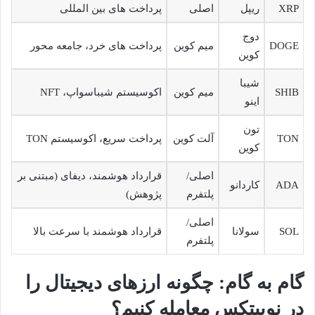
XRP
ریپل
اصلی
پرداخت های بین المللی
دوج
DOGE
میم کوین
پرداخت های خرد، جامعه محور
کوین
شیبا
SHIB
میم کوین
اکوسیستم شیباسواپ، NFT
اینو
تون
TON
آلت کوین
پرداخت سریع، اکوسیستم TON
کوین
اصلی/
قرارداد هوشمند، دیفای (مبتنی بر
ADA
کاردانو
پلتفرم
پژوهش)
اصلی/
SOL
سولانا
قرارداد هوشمند با سرعت بالا
پلتفرم
گام به گام: چگونه ارزهای دیجیتال را
در نوبیتکس معامله کنیم؟