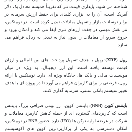
شناخته می شود. پایداری قیمت تتر که تقریباً همیشه معادل یک دلار
آمریکا است، آن را به ابزاری کلیدی برای حفظ ارزش سرمایه در
برابر نوسانات بازار و تسهیل مبادلات تبدیل کرده است. در نوبیتکس،
تتر نقش مهمی در جفت ارزهای تتری ایفا می کند و امکان ورود و
خروج سریع از معاملات را بدون نیاز به تبدیل به ریال، فراهم می
سازد.
ریپل (XRP)
: ریپل با هدف تسهیل پرداخت های بین المللی و ارزان
قیمت توسعه یافته است. این ارز دیجیتال، به ویژه در میان
موسسات مالی و بانک ها، جایگاه ویژه ای دارد. نوبیتکس با ارائه
ریپل، فرصتی را برای کاربران فراهم می آورد تا در پروژه ای با هدف
تغییر سیستم بانکی سنتی، سرمایه گذاری کنند.
بایننس کوین (BNB)
: بایننس کوین، ارز بومی صرافی بزرگ بایننس
است که کاربردهای گسترده ای از جمله کاهش کارمزد معاملات و
شرکت در عرضه اولیه توکن ها (IEO) دارد. حضور BNB در نوبیتکس،
امکان دسترسی به یکی از پرکاربردترین کوین های اکوسیستم