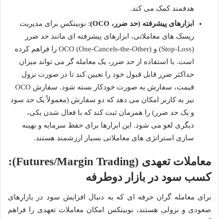
هدفمند کمک می کند.
ابزارهای پیشرفته (حد ضرر، OCO)
: نوبیتکس برای مدیریت
ریسک های معاملاتی، ابزارهای پیشرفته ای مانند حد ضرر
(Stop-Loss) و OCO (One-Cancels-the-Other) را فراهم کرده
است. با استفاده از حد ضرر، یک معامله گر می تواند میزان
حداکثر ضرر قابل قبول خود را تعیین کند تا در صورت نزول
قیمت، سفارش به صورت خودکار بسته شود. سفارش OCO
نیز به کاربر امکان می دهد که دو سفارش (معمولاً یک حد سود
و یک حد ضرر) را همزمان ثبت کند که با فعال شدن یکی،
دیگری لغو می شود. این ابزارها برای حفظ سرمایه و بهینه
سازی استراتژی های معاملاتی بسیار ارزشمند هستند.
معاملات تعهدی (Futures/Margin Trading):
کسب سود در بازار دوطرفه
برای معامله گران حرفه ای که به دنبال افزایش سود در بازارهای
صعودی و نزولی هستند، نوبیتکس امکان معاملات تعهدی را فراهم