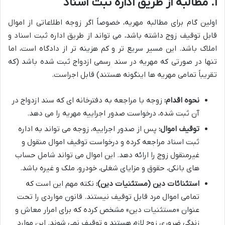
۱. مطالبه از طریق اداره ثبت اسناد
اولین گام برای مطالبه مهریه، خصوصاً اگر زوجه اطلاعاتی از اموال
قابل توقیف زوج داشته باشد، می تواند از طریق اداره ثبت اسناد و
املاک باشد. این مسیر سریع تر و کم هزینه تر از دادگاه است، اما
تنها در صورتی که مهریه در سند رسمی ازدواج ثبت شده باشد (که
تقریباً تمامی مهریه ها اینگونه هستند) قابل اجراست.
نحوه اقدام:
زوجه با مراجعه به دفترخانه ای که سند ازدواج در
آن ثبت شده، درخواست صدور اجراییه مهریه را می دهد.
توقیف اموال:
پس از صدور اجراییه، زوجه می تواند به اداره
ثبت اسناد مراجعه کرده و درخواست توقیف اموال منقول و
غیرمنقول زوج را ارائه دهد. این اموال می تواند شامل حساب
های بانکی، حقوق و مزایای شغلی، خودرو، ملک و غیره باشد.
استثنائات دین (مستثنیات دین):
نکته مهم این است که
تمامی اموال مرد قابل توقیف نیستند. قانون مواردی را تحت
عنوان «مستثنیات دین» مشخص کرده که برای امرار معاش و
زندگی ضروری زوج لازم هستند و توقیف نمی شوند. این موارد