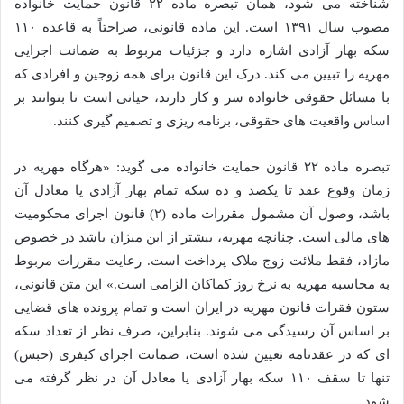
شناخته می شود، همان تبصره ماده ۲۲ قانون حمایت خانواده
مصوب سال ۱۳۹۱ است. این ماده قانونی، صراحتاً به قاعده ۱۱۰
سکه بهار آزادی اشاره دارد و جزئیات مربوط به ضمانت اجرایی
مهریه را تبیین می کند. درک این قانون برای همه زوجین و افرادی که
با مسائل حقوقی خانواده سر و کار دارند، حیاتی است تا بتوانند بر
اساس واقعیت های حقوقی، برنامه ریزی و تصمیم گیری کنند.
تبصره ماده ۲۲ قانون حمایت خانواده می گوید: «هرگاه مهریه در
زمان وقوع عقد تا یکصد و ده سکه تمام بهار آزادی یا معادل آن
باشد، وصول آن مشمول مقررات ماده (۲) قانون اجرای محکومیت
های مالی است. چنانچه مهریه، بیشتر از این میزان باشد در خصوص
مازاد، فقط ملائت زوج ملاک پرداخت است. رعایت مقررات مربوط
به محاسبه مهریه به نرخ روز کماکان الزامی است.» این متن قانونی،
ستون فقرات قانون مهریه در ایران است و تمام پرونده های قضایی
بر اساس آن رسیدگی می شوند. بنابراین، صرف نظر از تعداد سکه
ای که در عقدنامه تعیین شده است، ضمانت اجرای کیفری (حبس)
تنها تا سقف ۱۱۰ سکه بهار آزادی یا معادل آن در نظر گرفته می
شود.