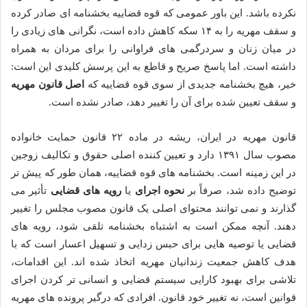
نکرده باشد. این باور عمومی که قوه قضاییه بخشنامه ای صادر کرده
و سقف مهریه را به ۱۴ سکه کاهش داده است، نگرانی های زیادی را
در میان زنان و سردرگمی های فراوانی را برای مردان به همراه
داشته است. اما پاسخ صریح و قاطع به این پرسش کلیدی این است:
خیر، هیچ بخشنامه جدیدی از سوی قوه قضاییه که
اصل قانون مهریه
و سقف تعیین شده برای آن را تغییر دهد، صادر نشده است.
قانون مهریه در ایران، ریشه در ماده ۲۲ قانون حمایت خانواده
مصوب سال ۱۳۹۱ دارد و تعیین کننده اصلی حقوق و تکالیف زوجین
در این زمینه است. بخشنامه های قوه قضاییه، همان طور که پیش تر
توضیح داده شد، صرفاً بر
نحوه اجرای
یا
رویه های قضایی
تأثیر می
گذارند و نمی توانند محتوای اصلی یک قانون مصوب مجلس را تغییر
دهند. آنچه ممکن است به اشتباه بخشنامه تلقی شود، رویه های
قضایی یا توصیه هایی برای حبس زدایی و تسهیل اعسار است که با
هدف کاهش جمعیت زندانیان مهریه اتخاذ شده اند. این اقدامات،
تلاشی برای بهبود کارایی سیستم قضایی و انسانی تر کردن اجرای
قوانین است، نه تغییر خود قانون. افرادی که درگیر پرونده های مهریه