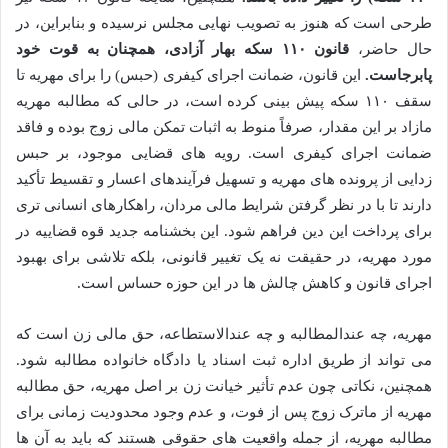
طرحی است که هنوز به تصویب نهایی مجلس نرسیده و بنابراین، در
حال حاضر،
قانون ۱۱۰ سکه بهار آزادی، همچنان به قوت خود
پابرجاست.
این قانون، ضمانت اجرای کیفری (حبس) را برای مهریه تا
سقف ۱۱۰ سکه پیش بینی کرده است، در حالی که مطالبه مهریه
مازاد بر این مقدار، صرفاً منوط به اثبات تمکن مالی زوج بوده و فاقد
ضمانت اجرای کیفری است. رویه های قضایی موجود، بر حبس
زدایی از پرونده های مهریه و تسهیل فرآیندهای اعسار و تقسیط تأکید
دارند تا با در نظر گرفتن شرایط مالی مردان، راهکارهای انسانی تری
برای پرداخت این دین فراهم شود. این بخشنامه جدید قوه قضاییه در
مورد مهریه، در حقیقت نه یک تغییر قانونی، بلکه تلاشی برای بهبود
اجرای قانون و کاهش چالش ها در این حوزه حساس است.
مهریه، چه عندالمطالبه و چه عندالاستطاعه، حق مالی زن است که
می تواند از طریق اداره ثبت اسناد یا دادگاه خانواده مطالبه شود.
همچنین، نکاتی چون عدم تأثیر خیانت زن بر اصل مهریه، حق مطالبه
مهریه از ماترک زوج پس از فوت، و عدم وجود محدودیت زمانی برای
مطالبه مهریه، از جمله واقعیت های حقوقی هستند که باید به آن ها