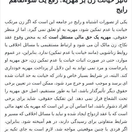
تأثیر خیانت زن بر مهریه: رفع یک سوءتفاهم
رایج
یکی از تصورات اشتباه و رایج در جامعه این است که اگر زن مرتکب
خیانت یا عدم تمکین شود، مهریه به او تعلق نمی گیرد. اما از منظر
حقوقی،
مهریه یک حق مالی مستقل است
که به محض وقوع عقد
نکاح، زن مالک آن می شود و ارتباط مستقیمی با مسائل اخلاقی یا
روابط زناشویی (مانند خیانت یا عدم تمکین) ندارد. بنابراین، در عموم
موارد، حتی در صورت اثبات خیانت یا عدم تمکین زن، حق مهریه او
پابرجاست و مرد نمی تواند به این دلایل از پرداخت مهریه خودداری
کند. البته، در شرایط بسیار خاص و نادر که خیانت به حد اثبات شده
ای برسد و موجب عسر و حرج مرد شود، ممکن است در تعیین برخی
حقوق دیگر تأثیرگذار باشد، اما به طور مستقیم، اصل حق مهریه را
تحت الشعاع قرار نمی دهد. این تفکیک حقوقی، شاید برای برخی
افراد دشوار باشد، اما اساس آن بر این است که مهریه یک تعهد مالی
است که با عقد ازدواج ایجاد شده و نباید با مسائل اخلاقی که مسیر و
شرایط متفاوتی برای رسیدگی دارند، در هم آمیخته شود. بنابراین،
اگر فردی با چنین موقعیتی مواجه شد، لازم است به جای تکیه بر