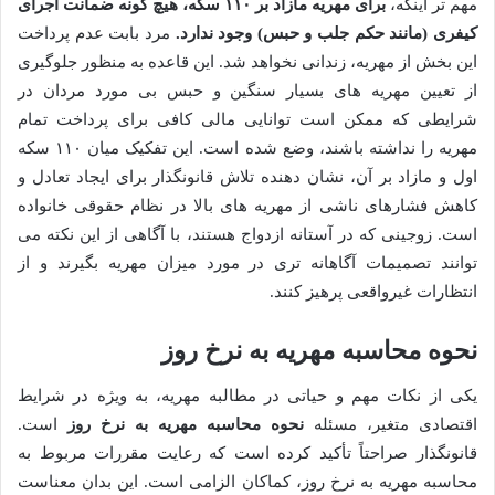
مهم تر اینکه،
برای مهریه مازاد بر ۱۱۰ سکه، هیچ گونه ضمانت اجرای
کیفری (مانند حکم جلب و حبس) وجود ندارد.
مرد بابت عدم پرداخت
این بخش از مهریه، زندانی نخواهد شد. این قاعده به منظور جلوگیری
از تعیین مهریه های بسیار سنگین و حبس بی مورد مردان در
شرایطی که ممکن است توانایی مالی کافی برای پرداخت تمام
مهریه را نداشته باشند، وضع شده است. این تفکیک میان ۱۱۰ سکه
اول و مازاد بر آن، نشان دهنده تلاش قانونگذار برای ایجاد تعادل و
کاهش فشارهای ناشی از مهریه های بالا در نظام حقوقی خانواده
است. زوجینی که در آستانه ازدواج هستند، با آگاهی از این نکته می
توانند تصمیمات آگاهانه تری در مورد میزان مهریه بگیرند و از
انتظارات غیرواقعی پرهیز کنند.
نحوه محاسبه مهریه به نرخ روز
یکی از نکات مهم و حیاتی در مطالبه مهریه، به ویژه در شرایط
اقتصادی متغیر، مسئله
نحوه محاسبه مهریه به نرخ روز
است.
قانونگذار صراحتاً تأکید کرده است که رعایت مقررات مربوط به
محاسبه مهریه به نرخ روز، کماکان الزامی است. این بدان معناست