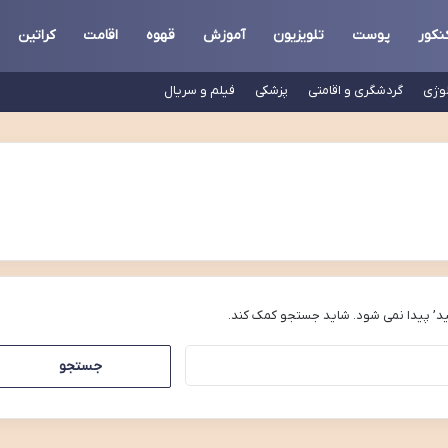
نکور
پوست
تلویزیون
آموزش
قهوه
اقامت
کراتین
لوژی
گردشگری و اقامتی
پزشکی
فیلم و سریال
د’ پیدا نمی شود. شاید جستجو کمک کند.
جستجو
برای: