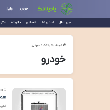
خودرو
وکیل
بین الملل
استان ها
اقتصادی
خانواده
تکنو
مجله پادینامگ
/
خودرو
خودرو
03
همک
کمپی