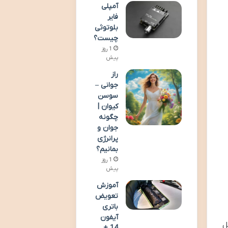
آمپلی
فایر
بلوتوثی
چیست؟
1 روز
پیش
راز
جوانی –
سوسن
کیوان |
چگونه
جوان و
پرانرژی
بمانیم؟
1 روز
پیش
آموزش
تعویض
باتری
آیفون
ل