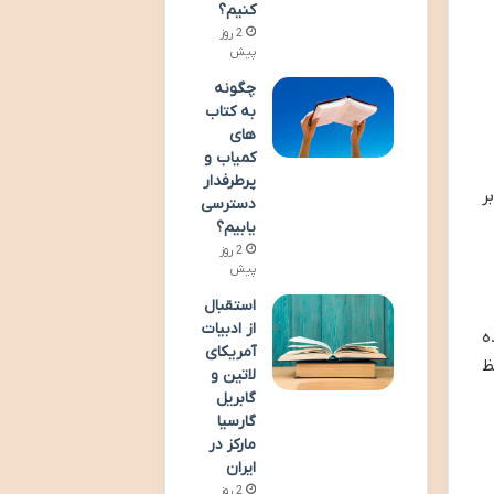
کنیم؟
2 روز
پیش
چگونه
به کتاب
های
کمیاب و
پرطرفدار
ر
دسترسی
یابیم؟
2 روز
پیش
استقبال
از ادبیات
ه
آمریکای
ظ
لاتین و
گابریل
گارسیا
مارکز در
ایران
2 روز