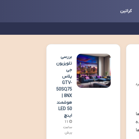
کراتین
بررسی
تلویزیون
جی
پلاس
GTV-
50SQ75
8NX |
هوشمند
LED 50
ا
اینچ
ه
11
ساعت
ا
پیش