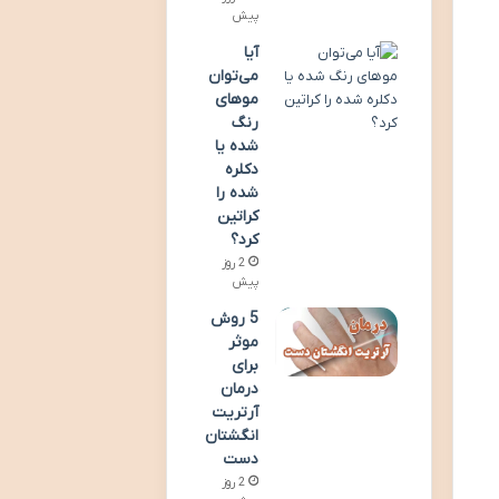
پیش
آیا
می‌توان
موهای
رنگ
شده یا
دکلره
شده را
کراتین
کرد؟
2 روز
پیش
5 روش
موثر
برای
درمان
آرتریت
انگشتان
دست
2 روز