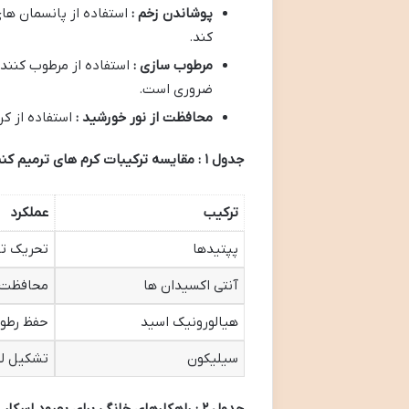
پوشاندن زخم :
استفاده از پانسمان ها
کند.
مرطوب سازی :
استفاده از مرطوب کنن
ضروری است.
محافظت از نور خورشید :
استفاده از ک
جدول
۱
: مقایسه ترکیبات کرم های ترمیم کن
ترکیب
عملکرد
پپتیدها
تحریک تو
آنتی اکسیدان ها
محافظت ا
هیالورونیک اسید
حفظ رطو
سیلیکون
تشکیل ل