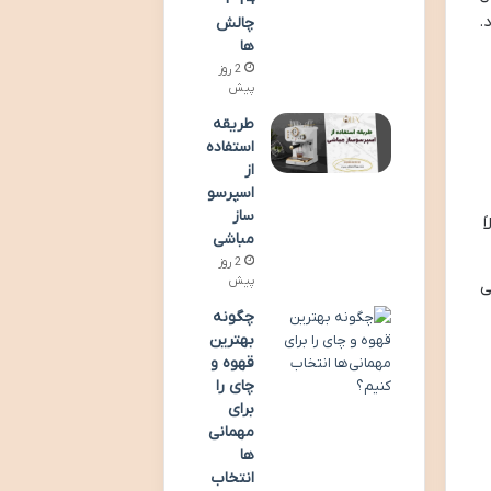
14 +
.
چالش
ها
2 روز
پیش
طریقه
استفاده
از
اسپرسو
ساز
ً
مباشی
2 روز
پیش
ی
چگونه
بهترین
قهوه و
چای را
برای
مهمانی‌
ها
انتخاب