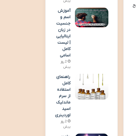
پیش
ج
آموزش
اسم و
جنسیت
در زبان
ایتالیایی
| لیست
کامل
اسامی
2 روز
پیش
راهنمای
کامل
استفاده
از سرم
ماندلیک
اسید
اوردینری
2 روز
پیش