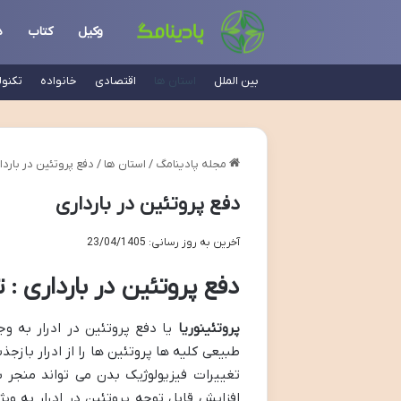
وکیل
کتاب
د
بین الملل
استان ها
اقتصادی
خانواده
تکنو
مجله پادینامگ
/
استان ها
/
دفع پروتئین در باردا
دفع پروتئین در بارداری
آخرین به روز رسانی: 23/04/1405
دفع پروتئین در بارداری :
پروتئینوریا
یا دفع پروتئین در ادرار به و
طبیعی کلیه ها پروتئین ها را از ادرار بازجذ
تغییرات فیزیولوژیک بدن می تواند منجر ب
افزایش قابل توجه پروتئین در ادرار به وی