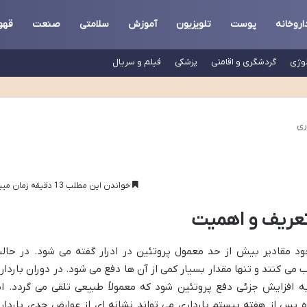
اروخانه
پوست
تلویزیون
آموزش
سلامتی
صنعت
قهو
لوژی
گردشگری و اقامتی
پزشکی
فیلم و سریال
ری
خواندن این مطلب 13 دقیقه زمان میبرد
 تعریف و اهمیت
جود مقادیر بیش از حد معمول پروتئین در ادرار گفته می شود. در حال
ب می کنند و تنها مقدار بسیار کمی از آن ها دفع می شود. در دوران باردار
ه افزایش جزئی دفع پروتئین شود که معمولاً طبیعی تلقی می گردد. ام
ژه پس از هفته بیستم بارداری می تواند نشانه ای از عوارض جدی باردار