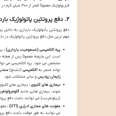
فیزیولوژیک معمولاً کمتر از ۳۰۰ میلی گرم در ۲۴ ساعت است.
۲. دفع پروتئین پاتولوژیک بارداری :
دفع پروتئین پاتولوژیک بارداری به دلایل پ
مهم ترین علل دفع پروتئین پاتولوژیک در بارد
پره اکلامپسی (مسمومیت بارداری) :
پر
است. این عارضه معمولاً پس از هفته بی
مشخص می شود. پره اکلامپسی می توان
تواند منجر به
اکلامپسی
(تشنج)
سندر
زایمان زودرس
و سایر مشکلات شود
.
بیماری های کلیوی :
بیماری های کلیوی 
شوند. بیماری هایی مانند
گلومرولونفر
(پیلونفریت) می توانند باعث دفع پروت
عفونت های مجاری ادراری
(UTI)
:
عفون
می توانند به طور موقت باعث دفع پروت