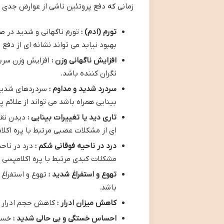
زمانی که دفع پروتئین ناشی از عوارض جدی م
تورم (ادم) :
تورم ناگهانی و شدید در ص
بهبود نیابد می تواند نشانه ای از دفع 
افزایش ناگهانی وزن :
افزایش وزن سریع
نگران کننده باشد.
سردرد شدید و مداوم :
سردردهای شدید 
بینایی همراه باشد می تواند از علائم پ
تاری دید یا تغییرات بینایی :
دیدن نقا
ای از مشکلات عصبی مرتبط با پره اکلا
درد در ناحیه فوقانی شکم :
درد در ناحی
مشکلات کبدی مرتبط با پره اکلامپسی 
تهوع و استفراغ شدید :
تهوع و استفراغ 
باشد.
کاهش میزان ادرار :
کاهش حجم ادرار می
احساس خستگی و بی حالی شدید :
خستگ