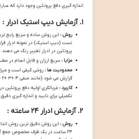
اندازه گیری دفع پروتئین وجود دارد که عبارتن
۱. آزمایش دیپ استیک ادرار :
روش :
این روش ساده و سریع رایج تری
تست (دیپ استیک) در نمونه ادرار قرا
پروتئین در ادرار تغییر رنگ می دهند.
مزایا :
سریع ارزان و قابل انجام در مط
محدودیت ها :
روشی کیفی است و میزان
گزارش می شود (مانند منفی trace ۱+ ۲+ ۳+ ۴+). نتایج مثبت کاذب و منفی کاذب ممکن است رخ دهد.
کاربرد :
غربالگری اولیه دفع پروتئین 
تکمیلی برای تایید و اندازه گیری دقیق
۲. آزمایش ادرار ۲۴ ساعته :
روش :
این روش دقیق ترین روش اندازه 
۲۴ ساعت در یک ظرف مخصوص جمع آور