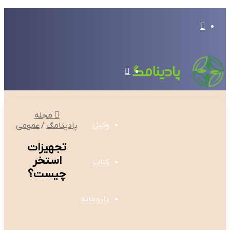
تغییر
پوسته
منو
مجله
وکیل
پادینامگ
/
عمومی
تجهیزات
استخر
کتاب
چیست؟
داروخانه