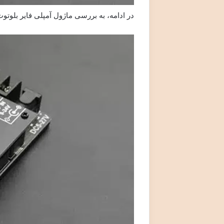
در ادامه، به بررسی ماژول آمپلی فایر بلوتو