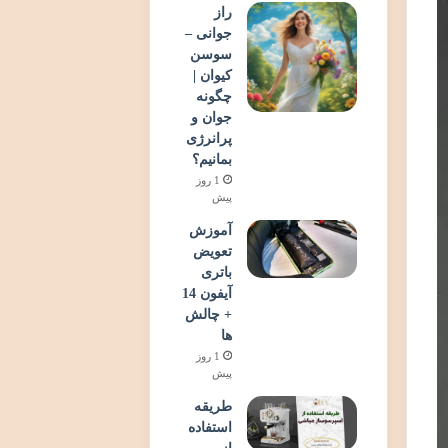
راز
جوانی –
سوسن
کیوان |
چگونه
جوان و
پرانرژی
بمانیم؟
1 روز
پیش
آموزش
تعویض
باتری
آیفون 14
+ چالش
ها
1 روز
پیش
طریقه
استفاده