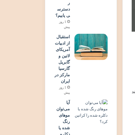
ر
دسترس
ی یابیم؟
1 روز
پیش
استقبال
از ادبیات
آمریکای
لاتین و
گابریل
گارسیا
مارکز در
ایران
1 روز
د
پیش
آیا
می‌توان
موهای
رنگ
شده یا
دکلره