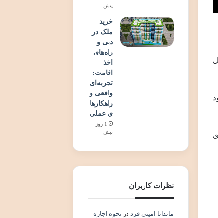
پیش
خرید
ملک در
دبی و
راه‌های
ل
اخذ
اقامت:
تجربه‌ای
واقعی و
د
راهکارها
ی عملی
1 روز
پیش
ی
نظرات کاربران
ماندانا امینی فرد
در
نحوه اجاره