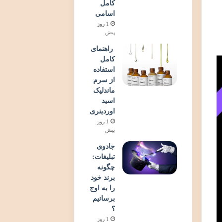
کامل
اسامی
1 روز
پیش
راهنمای
کامل
استفاده
از سرم
ماندلیک
اسید
اوردینری
1 روز
پیش
جادوی
تبلیغات:
چگونه
برند خود
را به اوج
برسانیم
؟
1 روز