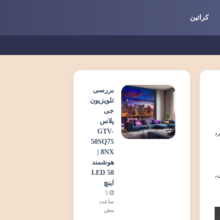
کراتین
بررسی
تلویزیون
جی
پلاس
GTV-
50SQ75
8NX |
هوشمند
LED 50
،
اینچ
5
ساعت
پیش