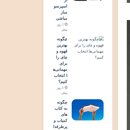
از
اسپرسو
ساز
مباشی
1 روز
پیش
چگونه
بهترین
قهوه و
چای را
برای
مهمانی‌ه
ا انتخاب
کنیم؟
1 روز
پیش
چگونه
به کتاب
های
کمیاب و
پرطرفدا