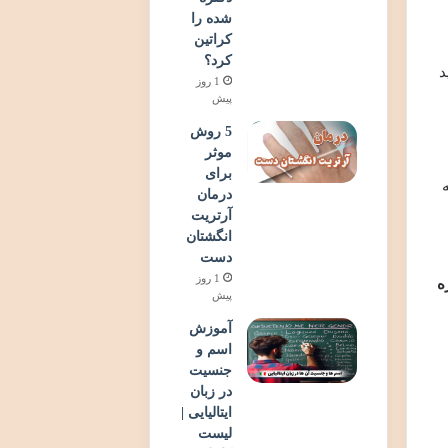
شده را
کراتین
کرد؟
د
1 روز
پیش
5 روش
موثر
برای
درمان
آرتریت
انگشتان
دست
1 روز
ه
پیش
آموزش
اسم و
جنسیت
در زبان
ایتالیایی |
لیست